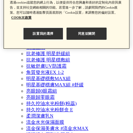
透過cookies追蹤您的網上行為，以便提供符合您興趣和喜好的定制化內容與廣
全新！A醇極致撫紋精華霜 #A醇黑金筆
告，並支持社交網絡相關的功能。若需進一步了解，請參閱我們的Cookie政
全新流金水MAX新客入門組
策。您可以隨時透過點擊頁面底部的「Cookie設置」來調整您的偏好設置。
全新流金水 官網限定組
COOKIE政策
全新流金水雙入組
全新流金亮白 夏日限定組
設置我的選擇
同意並關閉
全新黑白神水雙入組
自律循環夜間保養蜜粉
吸油面紙
抗老修護 明星舒緩組
抗老修護 明星穩敷組
抗敏舒膚UV防護霜
角質發光液EX 1-2
明星基礎穩敷MAX組
明星基礎穩膚MAX組 #舒緩
亮眼歸0眼霜組
亮眼歸零眼霜
持久控油水光粉餅(粉蕊)
持久控油水光粉餅盒 E
柔潤潔膚乳N
流金水光保濕面膜
流金保濕美膚水 #流金水MAX