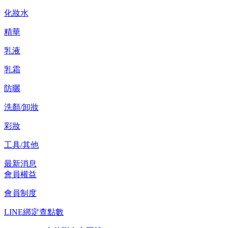
化妝水
精華
乳液
乳霜
防曬
洗顏/卸妝
彩妝
工具/其他
最新消息
會員權益
會員制度
LINE綁定查點數