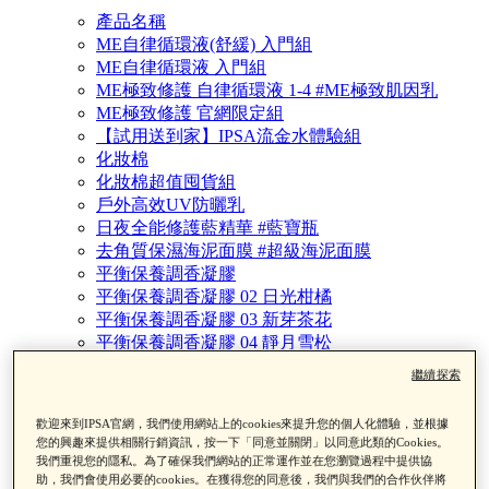
產品名稱
ME自律循環液(舒緩) 入門組
ME自律循環液 入門組
ME極致修護 自律循環液 1-4 #ME極致肌因乳
ME極致修護 官網限定組
【試用送到家】IPSA流金水體驗組
化妝棉
化妝棉超值囤貨組
戶外高效UV防曬乳
日夜全能修護藍精華 #藍寶瓶
去角質保濕海泥面膜 #超級海泥面膜
平衡保養調香凝膠
平衡保養調香凝膠 02 日光柑橘
平衡保養調香凝膠 03 新芽茶花
平衡保養調香凝膠 04 靜月雪松
平衡保養調香凝膠 05 花語黑玫
繼續探索
平衡保養調香凝膠 06 禪境檜木
全效輕透UV防曬乳 #小銀盾
歡迎來到IPSA官網，我們使用網站上的cookies來提升您的個人化體驗，並根據
全新 ME自律循環液 N (舒緩) 1-4 #ME舒緩小白瓶
您的興趣來提供相關行銷資訊，按一下「同意並關閉」以同意此類的Cookies。
全新 ME自律循環液 N #ME小白瓶
我們重視您的隱私。為了確保我們網站的正常運作並在您瀏覽過程中提供協
全新 ME自律循環液 補充瓶
助，我們會使用必要的cookies。在獲得您的同意後，我們與我們的合作伙伴將