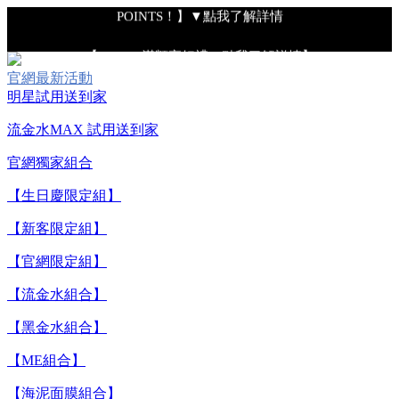
POINTS！】▼點我了解詳情
【8/4-8/9 滿額享好禮▼點我了解詳情】
官網最新活動
【綁定中信LINE Pay卡享最高6%回饋▼點我了解詳情
明星試用送到家
流金水MAX 試用送到家
【重要公告】IPSA 無法驗證非官方通路銷售之品牌商品的真實
性，也無法協助此類商品的售後服務
官網獨家組合
【生日慶限定組】
【8/7-8/9 下單加碼送全效輕透UV防曬乳9ml+明星體驗4件組】
【新客限定組】
【官網限定組】
【全新流金水MAX 百元試用送到家！再享回購金】▼點我立
即試用
【流金水組合】
【黑金水組合】
【8/4-8/9 單筆消費滿$3,000現折$300】
【ME組合】
【海泥面膜組合】
【8/4-8/9 新客LINE購物導購滿$2,000送100點LINE