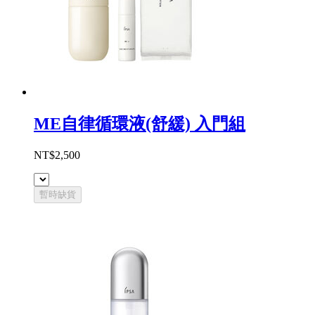
ME自律循環液(舒緩) 入門組
NT$2,500
暫時缺貨