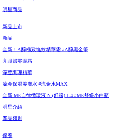
POINTS！】▼點我了解詳情
明星商品
【8/4-8/9 滿額享好禮▼點我了解詳情】
新品上市
【綁定中信LINE Pay卡享最高6%回饋▼點我了解詳情
新品
全新！A醇極致撫紋精華霜 #A醇黑金筆
【重要公告】IPSA 無法驗證非官方通路銷售之品牌商品的真實
性，也無法協助此類商品的售後服務
亮眼歸零眼霜
淨荳調理精華
流金保濕美膚水 #流金水MAX
全新 ME自律循環液 N (舒緩) 1-4 #ME舒緩小白瓶
明星介紹
產品類別
保養