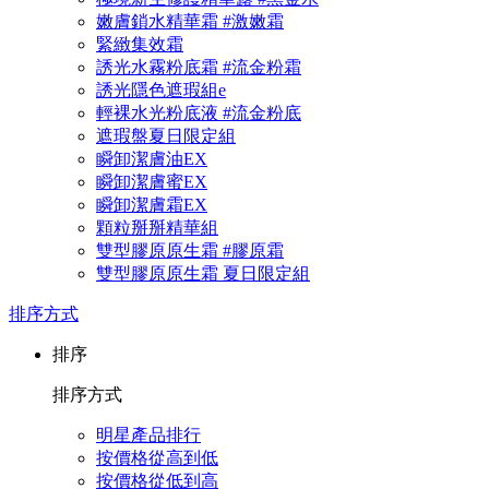
嫩膚鎖水精華霜 #激嫩霜
緊緻集效霜
誘光水霧粉底霜 #流金粉霜
誘光隱色遮瑕組e
輕裸水光粉底液 #流金粉底
遮瑕盤夏日限定組
瞬卸潔膚油EX
瞬卸潔膚蜜EX
瞬卸潔膚霜EX
顆粒掰掰精華組
雙型膠原原生霜 #膠原霜
雙型膠原原生霜 夏日限定組
排序方式
排序
排序方式
明星產品排行
按價格從高到低
按價格從低到高