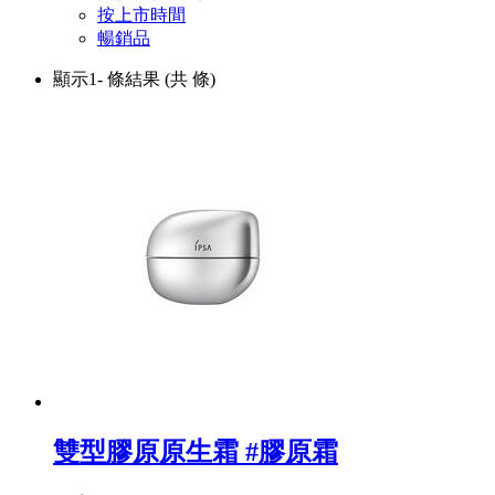
按上市時間
暢銷品
顯示1-
條結果
(共
條)
雙型膠原原生霜 #膠原霜