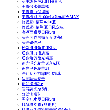
活現誘色眉彩組 限量色
美膚保水菁華棒
美膚膜力保濕露
美膚機能液100ml #迷你流金MAX
修護歸0精華 #小0瓶
修護歸0精華 夏日限定組
海泥面膜夏日限定組
海泥面膜黑頭掰掰透亮組
海洋礦物皂
粉刺掰掰角質淨化組
逆齡肌力活膚霜
逆齡角質發光精露
追光淨亮精華 #追光瓶
追光淨亮精華組
淨化歸０前導眼部精萃
淨荳調理精華
透明潔膚乳e
智慧調光妝前乳
舒緩潔膚乳
黑金神水夏日限定組
極致粉凝霜 (無刷具)
極境新生修護精華露 #黑金水