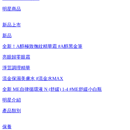
明星商品
【重要公告】IPSA 無法驗證非官方通路銷售之品牌商品的真實
性，也無法協助此類商品的售後服務
新品上市
新品
全新！A醇極致撫紋精華霜 #A醇黑金筆
亮眼歸零眼霜
淨荳調理精華
流金保濕美膚水 #流金水MAX
全新 ME自律循環液 N (舒緩) 1-4 #ME舒緩小白瓶
明星介紹
產品類別
保養