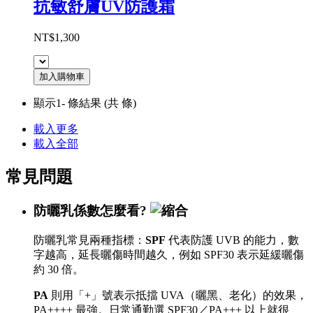
抗敏舒膚UV防護霜
NT$1,300
加入購物車
顯示1-
條結果
(共
條)
載入更多
載入全部
常見問題
防曬乳係數怎麼看?
防曬乳常見兩種指標：
SPF
代表防護 UVB 的能力，數
字越高，延長曬傷時間越久，例如 SPF30 表示延緩曬傷
約 30 倍。
PA
則用「+」號表示抵擋 UVA（曬黑、老化）的效果，
PA++++ 最強。日常通勤選 SPF30／PA+++ 以上就很