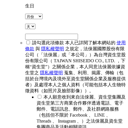
生日
請勾選此項條款
本人已詳閱了解本網站的
使用
條款
與
隱私權聲明
之規定，法倈麗國際股份有限
公司（「法倈麗」或「本公司」）為台灣資生堂股
份有限公司（ TAIWAN SHISEIDO CO., LTD. ，下
稱“資生堂”）之關係企業，本人同意法倈麗依據資
生堂之
隱私權聲明
蒐集、利用、揭露、傳輸（包
括於台灣境內及境外至資生堂關係企業及服務提供
者）及處理本人之個人資料（可能包括本人生物特
徵資料（如照片及臉部影像））。
本人願意收到來自法倈麗、資生堂集團及
資生堂第三方商業合作夥伴透過電話、電子
郵件、電話訊息、郵件、及社群網路服務
（包括但不限於 Facebook 、 LINE 、
Threads 、 Instagram 、）之法倈麗及資生堂
集團商品及活動相關資訊。