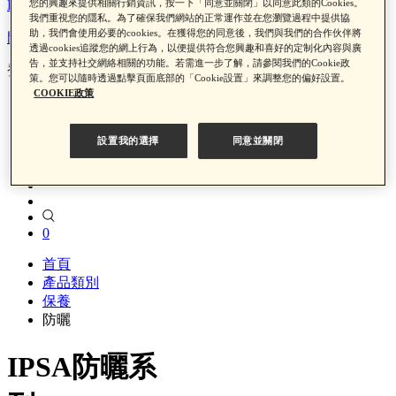
LINE Pay x 中信聯名卡回饋
您的興趣來提供相關行銷資訊，按一下「同意並關閉」以同意此類的Cookies。
我們重視您的隱私。為了確保我們網站的正常運作並在您瀏覽過程中提供協
助，我們會使用必要的cookies。在獲得您的同意後，我們與我們的合作伙伴將
門市資訊
透過cookies追蹤您的網上行為，以便提供符合您興趣和喜好的定制化內容與廣
告，並支持社交網絡相關的功能。若需進一步了解，請參閱我們的Cookie政
登入/註冊
策。您可以隨時透過點擊頁面底部的「Cookie設置」來調整您的偏好設置。
COOKIE政策
門市資訊
登入/註冊
設置我的選擇
同意並關閉
0
首頁
產品類別
保養
防曬
IPSA防曬系