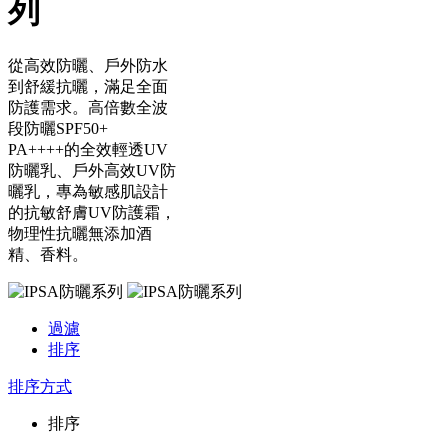
列
從高效防曬、戶外防水
到舒緩抗曬，滿足全面
防護需求。高倍數全波
段防曬SPF50+
PA++++的全效輕透UV
防曬乳、戶外高效UV防
曬乳，專為敏感肌設計
的抗敏舒膚UV防護霜，
物理性抗曬無添加酒
精、香料。
過濾
排序
排序方式
排序