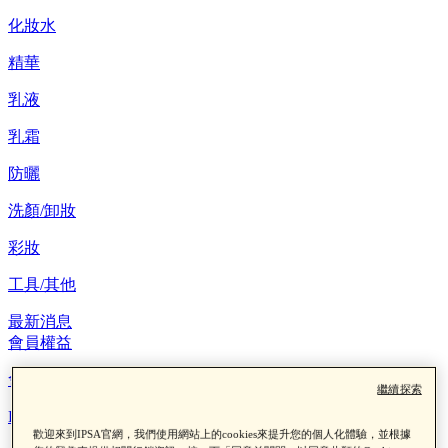
化妝水
精華
乳液
乳霜
防曬
洗顏/卸妝
彩妝
工具/其他
最新消息
會員權益
會員制度
繼續探索
LINE綁定查點數
歡迎來到IPSA官網，我們使用網站上的cookies來提升您的個人化體驗，並根據