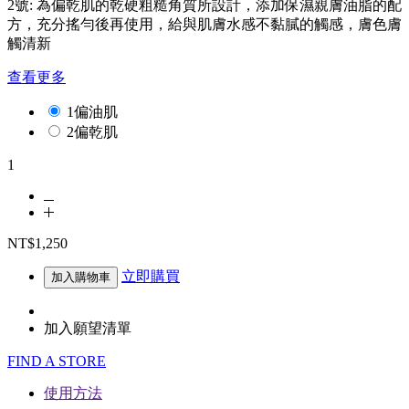
2號: 為偏乾肌的乾硬粗糙角質所設計，添加保濕親膚油脂的配
方，充分搖勻後再使用，給與肌膚水感不黏膩的觸感，膚色膚
觸清新
查看更多
1偏油肌
2偏乾肌
1
NT$1,250
立即購買
加入購物車
加入願望清單
FIND A STORE
使用方法