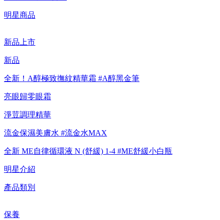
【重要公告】IPSA 無法驗證非官方通路銷售之品牌商品的真實
明星商品
性，也無法協助此類商品的售後服務
新品上市
新品
全新！A醇極致撫紋精華霜 #A醇黑金筆
亮眼歸零眼霜
淨荳調理精華
流金保濕美膚水 #流金水MAX
全新 ME自律循環液 N (舒緩) 1-4 #ME舒緩小白瓶
明星介紹
產品類別
保養