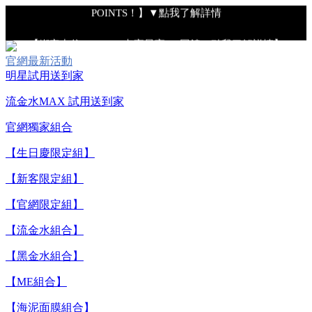
POINTS！】▼點我了解詳情
【綁定中信LINE Pay卡享最高6%回饋▼點我了解詳情】
官網最新活動
明星試用送到家
【重要公告】IPSA 無法驗證非官方通路銷售之品牌商品的真實
性，也無法協助此類商品的售後服務
流金水MAX 試用送到家
官網獨家組合
【全新流金水MAX 百元試用送到家！再享回購金】▼點我立
【生日慶限定組】
即試用
【新客限定組】
【8/4-8/9 單筆消費滿$3,000現折$300】
【官網限定組】
【流金水組合】
【8/4-8/9 新客LINE購物導購滿$2,000送100點LINE
【黑金水組合】
POINTS！】▼點我了解詳情
【ME組合】
【綁定中信LINE Pay卡享最高6%回饋▼點我了解詳情】
【海泥面膜組合】