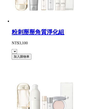
粉刺掰掰角質淨化組
NT$3,100
加入購物車