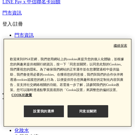
LINE Pay x 中信聯名卡回饋
門市資訊
登入/註冊
門市資訊
繼續探索
登入/註冊
歡迎來到IPSA官網，我們使用網站上的cookies來提升您的個人化體驗，並根據
您的興趣來提供相關行銷資訊，按一下「同意並關閉」以同意此類的Cookies。
我們重視您的隱私。為了確保我們網站的正常運作並在您瀏覽過程中提供協
助，我們會使用必要的cookies。在獲得您的同意後，我們與我們的合作伙伴將
0
透過cookies追蹤您的網上行為，以便提供符合您興趣和喜好的定制化內容與廣
告，並支持社交網絡相關的功能。若需進一步了解，請參閱我們的Cookie政
策。您可以隨時透過點擊頁面底部的「Cookie設置」來調整您的偏好設置。
角質發光液EX 1-2
COOKIE政策
首頁
設置我的選擇
同意並關閉
產品類別
保養
化妝水