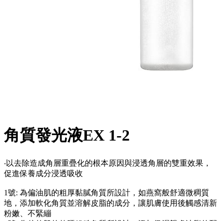
角質發光液EX 1-2
‧以去除造成角層重疊化的根本原因與浸透角層的雙重效果，
促進保養成分浸透吸收
1號: 為偏油肌的粗厚黏膩角質所設計，如燕窩般舒適微稠質
地，添加軟化角質並溶解皮脂的成分，讓肌膚使用後觸感清新
粉嫩、不緊繃