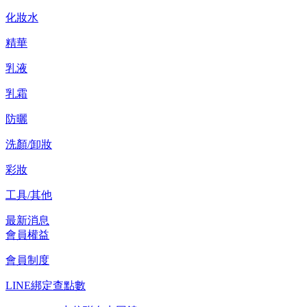
化妝水
精華
乳液
乳霜
防曬
洗顏/卸妝
彩妝
工具/其他
最新消息
會員權益
會員制度
LINE綁定查點數