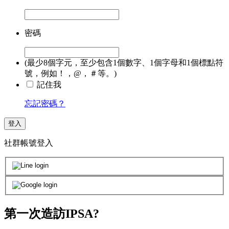
密碼
(最少8個字元，至少包含1個數字、1個字母和1個標點符
號，例如！，@，＃等。)
記住我
忘記密碼？
登入
社群帳號登入
第一次造訪IPSA?