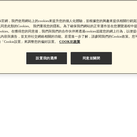
【綁定中信LINE Pay卡享最高6%回饋▼點我了解詳情】
SA官網，我們使用網站上的cookies來提升您的個人化體驗，並根據您的興趣來提供相關行銷
同意此類的Cookies。 我們重視您的隱私。為了確保我們網站的正常運作並在您瀏覽過程中
ookies。在獲得您的同意後，我們與我們的合作伙伴將透過cookies追蹤您的網上行為，以便
PSA 無法驗證非官方通路銷售之品牌商品的真實性，也無法協助此
內容與廣告，並支持社交網絡相關的功能。若需進一步了解，請參閱我們的Cookie政策。您
「Cookie設置」來調整您的偏好設置。
COOKIE政策
設置我的選擇
同意並關閉