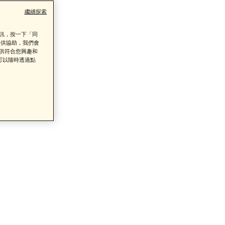
繼續探索
資訊，按一下「同
提供協助，我們會
提供符合您興趣和
類商品的售後服務
可以隨時透過點