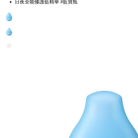
日夜全能修護藍精華 #藍寶瓶