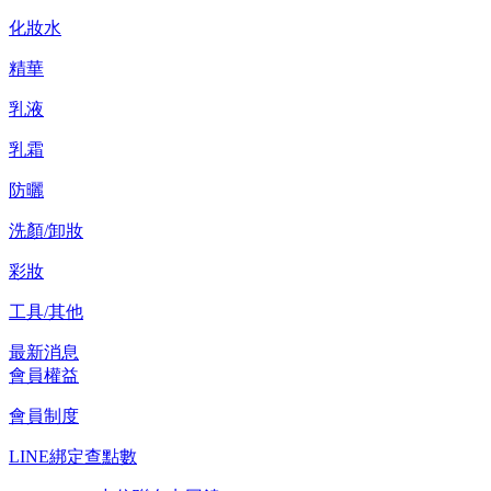
化妝水
精華
乳液
乳霜
防曬
洗顏/卸妝
彩妝
工具/其他
最新消息
會員權益
會員制度
LINE綁定查點數