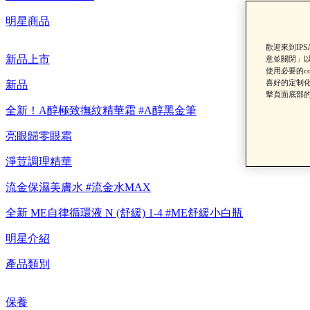
明星商品
歡迎來到IP
新品上市
意並關閉」以
使用必要的c
【重要公告】I
喜好的定制化
新品
擊頁面底部的
全新！A醇極致撫紋精華霜 #A醇黑金筆
亮眼歸零眼霜
淨荳調理精華
流金保濕美膚水 #流金水MAX
全新 ME自律循環液 N (舒緩) 1-4 #ME舒緩小白瓶
明星介紹
產品類別
保養