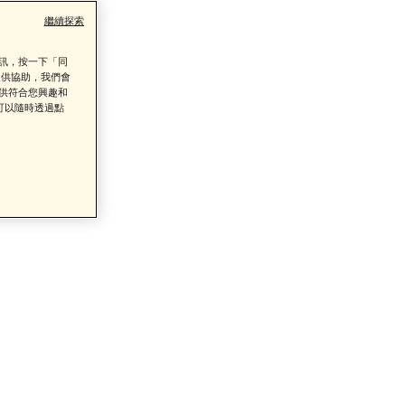
繼續探索
資訊，按一下「同
提供協助，我們會
提供符合您興趣和
可以隨時透過點
類商品的售後服務