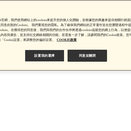
【8/4-8/9 滿額享好禮▼點我了解詳情】
SA官網，我們使用網站上的cookies來提升您的個人化體驗，並根據您的興趣來提供相關行銷
同意此類的Cookies。 我們重視您的隱私。為了確保我們網站的正常運作並在您瀏覽過程中
ookies。在獲得您的同意後，我們與我們的合作伙伴將透過cookies追蹤您的網上行為，以便
內容與廣告，並支持社交網絡相關的功能。若需進一步了解，請參閱我們的Cookie政策。您
【綁定中信LINE Pay卡享最高6%回饋▼點我了解詳情
「Cookie設置」來調整您的偏好設置。
COOKIE政策
設置我的選擇
同意並關閉
PSA 無法驗證非官方通路銷售之品牌商品的真實性，也無法協助此