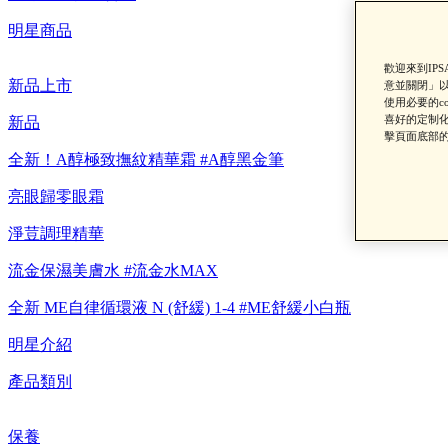
明星商品
歡迎來到IP
新品上市
意並關閉」以
使用必要的c
喜好的定制化
新品
擊頁面底部的
全新！A醇極致撫紋精華霜 #A醇黑金筆
亮眼歸零眼霜
【重要公告】I
淨荳調理精華
流金保濕美膚水 #流金水MAX
全新 ME自律循環液 N (舒緩) 1-4 #ME舒緩小白瓶
明星介紹
產品類別
保養