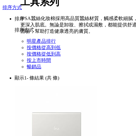
工具系列
排序方式
IPSA蠶絲化妝棉採用高品質蠶絲材質，觸感柔軟細膩
排序
更深入肌底。無論是卸妝、擦拭或濕敷，都能提供舒
排序方式
體驗，幫助打造健康透亮的膚質。
明星產品排行
按價格從高到低
按價格從低到高
按上市時間
暢銷品
顯示1-
條結果
(共
條)