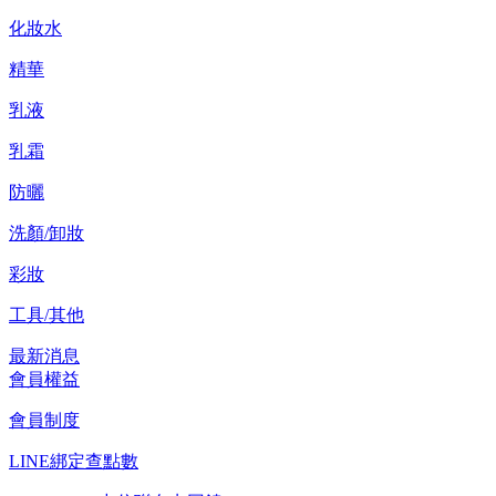
化妝水
精華
乳液
乳霜
防曬
洗顏/卸妝
彩妝
工具/其他
最新消息
會員權益
會員制度
LINE綁定查點數