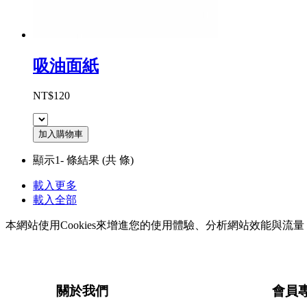
吸油面紙
NT$120
加入購物車
顯示1-
條結果
(共
條)
載入更多
載入全部
本網站使用Cookies來增進您的使用體驗、分析網站效能與
關於我們
會員