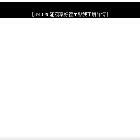
【8/4-8/9 滿額享好禮▼點我了解詳情】
【綁定中信LINE Pay卡享最高6%回饋▼點我了解詳情
PSA 無法驗證非官方通路銷售之品牌商品的真實性，也無法協助此
【全新流金水MAX 百元試用送到家！再享回購金】▼點我立即試用
【8/4-8/9 單筆消費滿$3,000現折$300】
4-8/9 新客LINE購物導購滿$2,000送100點LINE POINTS！】▼點我