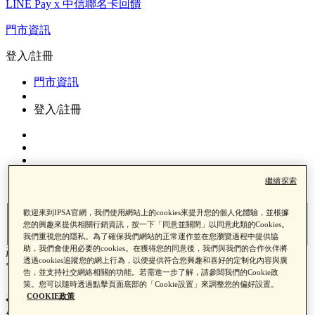
LINE Pay x 中信聯名卡回饋
門市資訊
登入/註冊
門市資訊
登入/註冊
繼續探索
0
歡迎來到IPSA官網，我們使用網站上的cookies來提升您的個人化體驗，並根據
您的興趣來提供相關行銷資訊，按一下「同意並關閉」以同意此類的Cookies。
送出
我們重視您的隱私。為了確保我們網站的正常運作並在您瀏覽過程中提供協
助，我們會使用必要的cookies。在獲得您的同意後，我們與我們的合作伙伴將
產品熱銷缺貨中，補貨通知我
透過cookies追蹤您的網上行為，以便提供符合您興趣和喜好的定制化內容與廣
電子郵件信箱成功加入清單中
告，並支持社交網絡相關的功能。若需進一步了解，請參閱我們的Cookie政
策。您可以隨時透過點擊頁面底部的「Cookie設置」來調整您的偏好設置。
COOKIE政策
淨化歸０前導眼部精萃