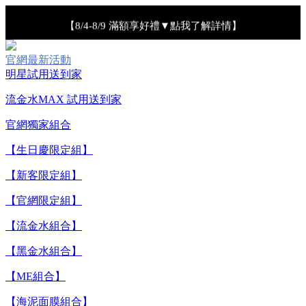
【8/4-8/9 滿額享好禮▼點我了解詳情】
【綁定中信LINE Pay卡享最高6%回饋▼點我了解詳情
官網最新活動
明星試用送到家
【重要公告】IPSA 無法驗證非官方通路銷售之品牌商品的真實
流金水MAX 試用送到家
性，也無法協助此類商品的售後服務
官網獨家組合
【全新流金水MAX 百元試用送到家！再享回購金】▼點我立
【生日慶限定組】
即試用
【新客限定組】
【官網限定組】
【8/4-8/9 單筆消費滿$3,000現折$300】
【流金水組合】
【8/4-8/9 新客LINE購物導購滿$2,000送100點LINE
【黑金水組合】
POINTS！】▼點我了解詳情
【ME組合】
【8/4-8/9 滿額享好禮▼點我了解詳情】
【海泥面膜組合】