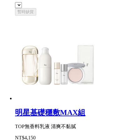
暫時缺貨
明星基礎穩敷MAX組
TOP無香料乳液 清爽不黏膩
NT$4,150