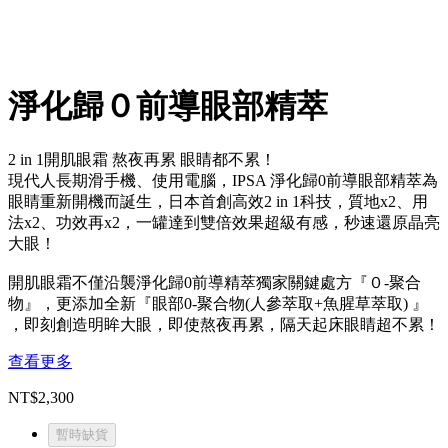
淨化歸０前導眼部精萃
2 in 1開肌眼霜 熬夜再累 眼睛都不累！
現代人長期滑手機、使用電腦，IPSA 淨化歸0前導眼部精萃為
眼睛重新開機而誕生，日本首創高效2 in 1科技，質地x2、用
法x2、功效再x2，一罐達到雙倍效果超級有感，秒速還原晶亮
大眼！
開肌眼霜不僅沿襲淨化歸0前導精萃獨家關鍵處方『０-聚合
物』，更添加全新『眼部0-聚合物(人參萃取+魚腥草萃取) 』
，即刻創造明眸大眼，即使熬夜再累，隔天起床眼睛超不累！
查看更多
NT$2,300
暫時缺貨