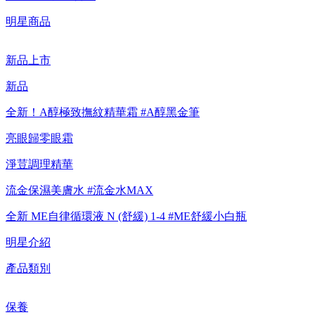
【綁定中信LINE Pay卡享最高6%回饋▼點我了解詳情
明星商品
新品上市
【重要公告】IPSA 無法驗證非官方通路銷售之品牌商品的真實
性，也無法協助此類商品的售後服務
新品
全新！A醇極致撫紋精華霜 #A醇黑金筆
亮眼歸零眼霜
淨荳調理精華
流金保濕美膚水 #流金水MAX
全新 ME自律循環液 N (舒緩) 1-4 #ME舒緩小白瓶
明星介紹
產品類別
保養