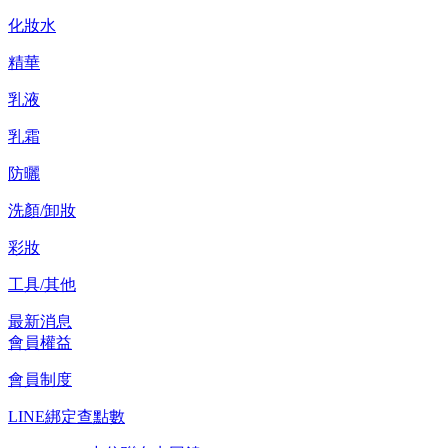
化妝水
精華
乳液
乳霜
防曬
洗顏/卸妝
彩妝
工具/其他
最新消息
會員權益
會員制度
LINE綁定查點數