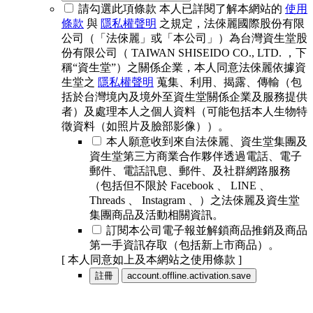
請勾選此項條款
本人已詳閱了解本網站的
使用
條款
與
隱私權聲明
之規定，法倈麗國際股份有限
公司（「法倈麗」或「本公司」）為台灣資生堂股
份有限公司（ TAIWAN SHISEIDO CO., LTD. ，下
稱“資生堂”）之關係企業，本人同意法倈麗依據資
生堂之
隱私權聲明
蒐集、利用、揭露、傳輸（包
括於台灣境內及境外至資生堂關係企業及服務提供
者）及處理本人之個人資料（可能包括本人生物特
徵資料（如照片及臉部影像））。
本人願意收到來自法倈麗、資生堂集團及
資生堂第三方商業合作夥伴透過電話、電子
郵件、電話訊息、郵件、及社群網路服務
（包括但不限於 Facebook 、 LINE 、
Threads 、 Instagram 、）之法倈麗及資生堂
集團商品及活動相關資訊。
訂閱本公司電子報並解鎖商品推銷及商品
第一手資訊存取（包括新上市商品）。
[ 本人同意如上及本網站之使用條款 ]
註冊
account.offline.activation.save