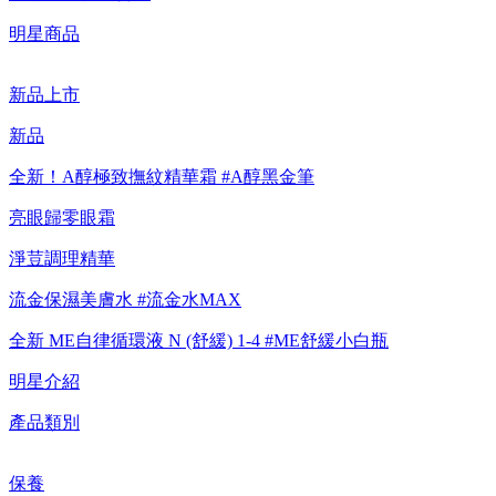
【8/4-8/9 新客LINE購物導購滿$2,000送100點LINE
明星商品
POINTS！】▼點我了解詳情
新品上市
【8/4-8/9 滿額享好禮▼點我了解詳情】
新品
【綁定中信LINE Pay卡享最高6%回饋▼點我了解詳情
全新！A醇極致撫紋精華霜 #A醇黑金筆
【重要公告】IPSA 無法驗證非官方通路銷售之品牌商品的真實
亮眼歸零眼霜
性，也無法協助此類商品的售後服務
淨荳調理精華
流金保濕美膚水 #流金水MAX
全新 ME自律循環液 N (舒緩) 1-4 #ME舒緩小白瓶
明星介紹
產品類別
保養