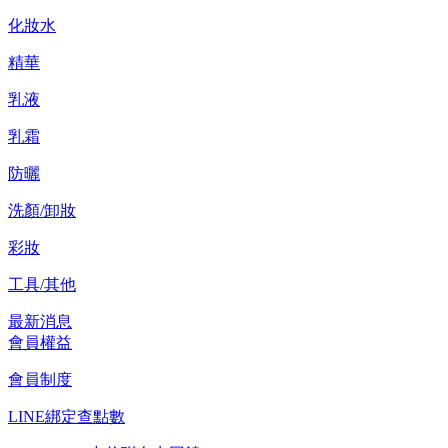
化妝水
精華
乳液
乳霜
防曬
洗顏/卸妝
彩妝
工具/其他
最新消息
會員權益
會員制度
LINE綁定查點數