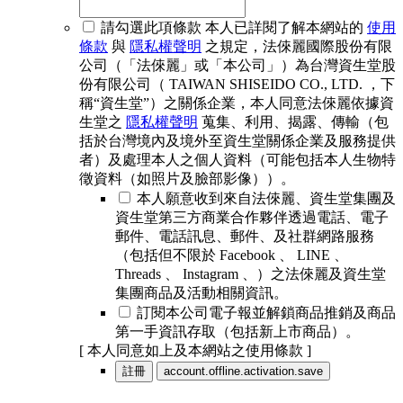
請勾選此項條款
本人已詳閱了解本網站的
使用
條款
與
隱私權聲明
之規定，法倈麗國際股份有限
公司（「法倈麗」或「本公司」）為台灣資生堂股
份有限公司（ TAIWAN SHISEIDO CO., LTD. ，下
稱“資生堂”）之關係企業，本人同意法倈麗依據資
生堂之
隱私權聲明
蒐集、利用、揭露、傳輸（包
括於台灣境內及境外至資生堂關係企業及服務提供
者）及處理本人之個人資料（可能包括本人生物特
徵資料（如照片及臉部影像））。
本人願意收到來自法倈麗、資生堂集團及
資生堂第三方商業合作夥伴透過電話、電子
郵件、電話訊息、郵件、及社群網路服務
（包括但不限於 Facebook 、 LINE 、
Threads 、 Instagram 、）之法倈麗及資生堂
集團商品及活動相關資訊。
訂閱本公司電子報並解鎖商品推銷及商品
第一手資訊存取（包括新上市商品）。
[ 本人同意如上及本網站之使用條款 ]
註冊
account.offline.activation.save