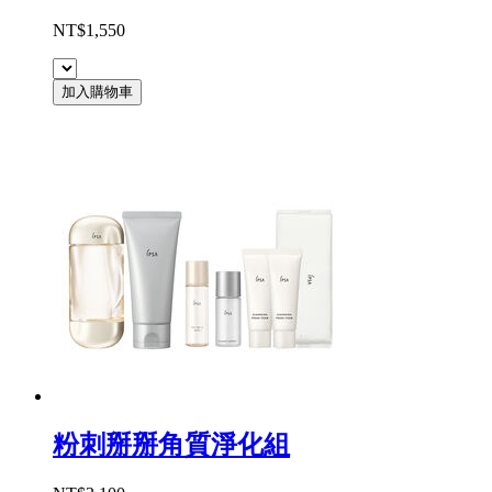
NT$1,550
加入購物車
粉刺掰掰角質淨化組