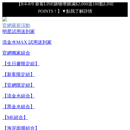
【8/4-8/9 新客LINE購物導購滿$2,000送100點LINE
POINTS！】▼點我了解詳情
【8/4-8/9 滿額享好禮▼點我了解詳情】
官網最新活動
明星試用送到家
【綁定中信LINE Pay卡享最高6%回饋▼點我了解詳情
流金水MAX 試用送到家
【重要公告】IPSA 無法驗證非官方通路銷售之品牌商品的真實
官網獨家組合
性，也無法協助此類商品的售後服務
【生日慶限定組】
【新客限定組】
【8/7-8/9 下單加碼送全效輕透UV防曬乳9ml+明星體驗4件組】
【官網限定組】
【全新流金水MAX 百元試用送到家！再享回購金】▼點我立
【流金水組合】
即試用
【黑金水組合】
【ME組合】
【8/4-8/9 單筆消費滿$3,000現折$300】
【海泥面膜組合】