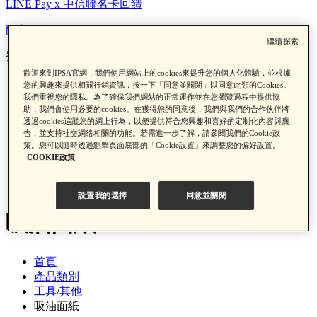
LINE Pay x 中信聯名卡回饋
門市資訊
繼續探索
登入/註冊
歡迎來到IPSA官網，我們使用網站上的cookies來提升您的個人化體驗，並根據
門市資訊
您的興趣來提供相關行銷資訊，按一下「同意並關閉」以同意此類的Cookies。
我們重視您的隱私。為了確保我們網站的正常運作並在您瀏覽過程中提供協
登入/註冊
助，我們會使用必要的cookies。在獲得您的同意後，我們與我們的合作伙伴將
透過cookies追蹤您的網上行為，以便提供符合您興趣和喜好的定制化內容與廣
告，並支持社交網絡相關的功能。若需進一步了解，請參閱我們的Cookie政
策。您可以隨時透過點擊頁面底部的「Cookie設置」來調整您的偏好設置。
COOKIE政策
0
設置我的選擇
同意並關閉
吸油面紙
首頁
產品類別
工具/其他
吸油面紙