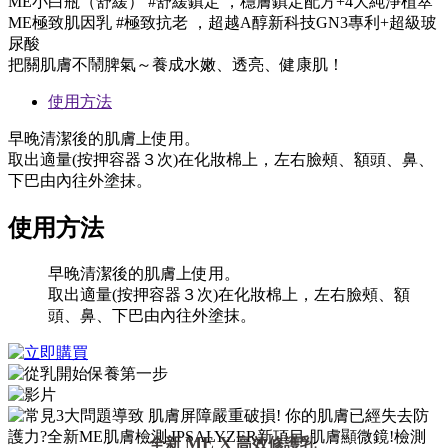
ME小白瓶（舒緩） #舒緩鎮定 ，穩膚鎮定配方+4大純淨植萃
ME極致肌因乳 #極致抗老 ，超越A醇新科技GN3專利+超級玻
尿酸
把關肌膚不鬧脾氣～養成水嫩、透亮、健康肌！
使用方法
早晚清潔後的肌膚上使用。
取出適量(按押容器３次)在化妝棉上，左右臉頰、額頭、鼻、
下巴由內往外塗抹。
使用方法
早晚清潔後的肌膚上使用。
取出適量(按押容器３次)在化妝棉上，左右臉頰、額
頭、鼻、下巴由內往外塗抹。
ME X
全新
高效修護乳