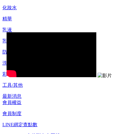
化妝水
精華
乳液
乳霜
防曬
洗顏/卸妝
彩妝
工具/其他
最新消息
會員權益
會員制度
LINE綁定查點數