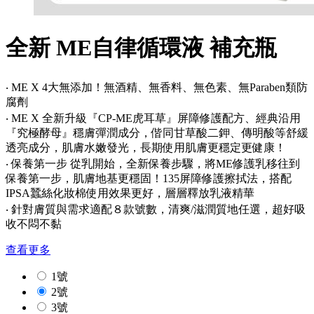
全新 ME自律循環液 補充瓶
‧ ME X 4大無添加！無酒精、無香料、無色素、無Paraben類防
腐劑
‧ ME X 全新升級『CP-ME虎耳草』屏障修護配方、經典沿用
『究極酵母』穩膚彈潤成分，偕同甘草酸二鉀、傳明酸等舒緩
透亮成分，肌膚水嫩發光，長期使用肌膚更穩定更健康！
‧ 保養第一步 從乳開始，全新保養步驟，將ME修護乳移往到
保養第一步，肌膚地基更穩固！135屏障修護擦拭法，搭配
IPSA蠶絲化妝棉使用效果更好，層層釋放乳液精華
‧ 針對膚質與需求適配８款號數，清爽/滋潤質地任選，超好吸
收不悶不黏
查看更多
1號
2號
3號