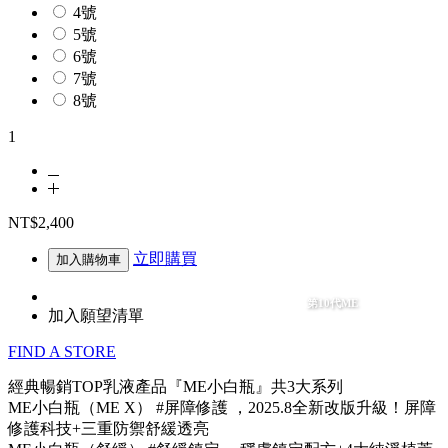
4號
5號
6號
7號
8號
1
NT$2,400
立即購買
加入購物車
第10代ME
加入願望清單
FIND A STORE
經典暢銷TOP乳液產品『ME小白瓶』共3大系列
ME小白瓶（ME X） #屏障修護 ，2025.8全新改版升級！屏障
修護科技+三重防禦舒緩透亮