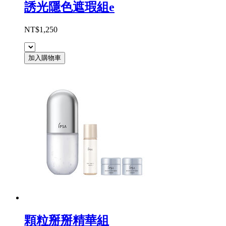
誘光隱色遮瑕組e
NT$1,250
加入購物車
顆粒掰掰精華組