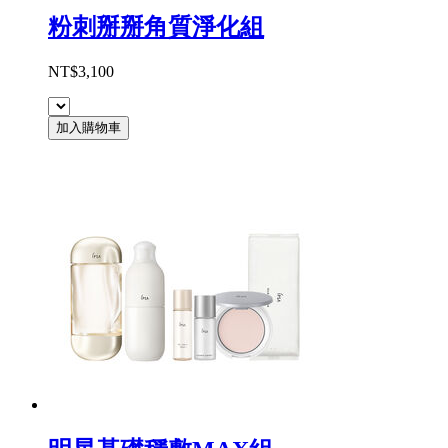
粉刺掰掰角質淨化組
NT$3,100
加入購物車