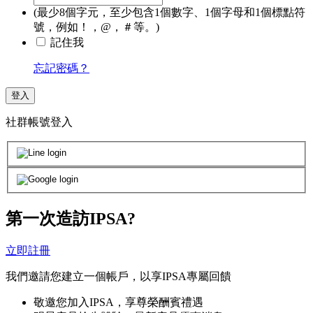
(最少8個字元，至少包含1個數字、1個字母和1個標點符
號，例如！，@，＃等。)
記住我
忘記密碼？
登入
社群帳號登入
第一次造訪IPSA?
立即註冊
我們邀請您建立一個帳戶，以享IPSA專屬回饋
敬邀您加入IPSA，享尊榮酬賓禮遇