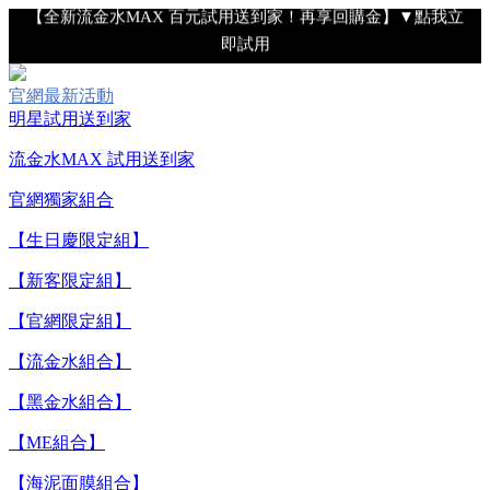
【全新流金水MAX 百元試用送到家！再享回購金】▼點我立
即試用
【8/4-8/9 單筆消費滿$3,000現折$300】
官網最新活動
明星試用送到家
流金水MAX 試用送到家
【8/4-8/9 新客LINE購物導購滿$2,000送100點LINE
POINTS！】▼點我了解詳情
官網獨家組合
【綁定中信LINE Pay卡享最高6%回饋▼點我了解詳情】
【生日慶限定組】
【新客限定組】
【重要公告】IPSA 無法驗證非官方通路銷售之品牌商品的真實
【官網限定組】
性，也無法協助此類商品的售後服務
【流金水組合】
【全新流金水MAX 百元試用送到家！再享回購金】▼點我立
【黑金水組合】
即試用
【ME組合】
【海泥面膜組合】
【8/4-8/9 單筆消費滿$3,000現折$300】