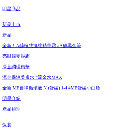
明星商品
【8/4-8/9 新客LINE購物導購滿$2,000送100點LINE
POINTS！】▼點我了解詳情
新品上市
新品
【綁定中信LINE Pay卡享最高6%回饋▼點我了解詳情】
全新！A醇極致撫紋精華霜 #A醇黑金筆
【重要公告】IPSA 無法驗證非官方通路銷售之品牌商品的真實
亮眼歸零眼霜
性，也無法協助此類商品的售後服務
淨荳調理精華
流金保濕美膚水 #流金水MAX
全新 ME自律循環液 N (舒緩) 1-4 #ME舒緩小白瓶
明星介紹
產品類別
保養