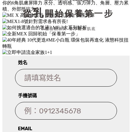
乳
從
開始保養第一步
1
瓶強韌屏障 養厚健康肌底
ME自律循環液 #ME小白瓶