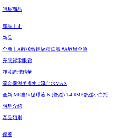
【重要公告】IPSA 無法驗證非官方通路銷售之品牌商品的真實
明星商品
性，也無法協助此類商品的售後服務
新品上市
新品
全新！A醇極致撫紋精華霜 #A醇黑金筆
亮眼歸零眼霜
淨荳調理精華
流金保濕美膚水 #流金水MAX
全新 ME自律循環液 N (舒緩) 1-4 #ME舒緩小白瓶
明星介紹
產品類別
保養