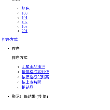
顏色
100
101
102
103
201
排序方式
排序
排序方式
明星產品排行
按價格從高到低
按價格從低到高
按上市時間
暢銷品
顯示1-
條結果
(共
條)