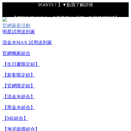
POINTS！】▼點我了解詳情
【綁定中信LINE Pay卡享最高6%回饋▼點我了解詳情】
官網最新活動
明星試用送到家
【重要公告】IPSA 無法驗證非官方通路銷售之品牌商品的真實
性，也無法協助此類商品的售後服務
流金水MAX 試用送到家
官網獨家組合
【全新流金水MAX 百元試用送到家！再享回購金】▼點我立
【生日慶限定組】
即試用
【新客限定組】
【8/4-8/9 單筆消費滿$3,000現折$300】
【官網限定組】
【流金水組合】
【8/4-8/9 新客LINE購物導購滿$2,000送100點LINE
【黑金水組合】
POINTS！】▼點我了解詳情
【ME組合】
【綁定中信LINE Pay卡享最高6%回饋▼點我了解詳情】
【海泥面膜組合】