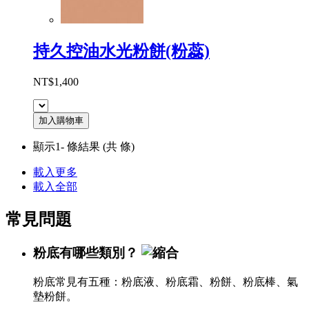
持久控油水光粉餅(粉蕊)
NT$1,400
加入購物車
顯示1-
條結果
(共
條)
載入更多
載入全部
常見問題
粉底有哪些類別？
粉底常見有五種：粉底液、粉底霜、粉餅、粉底棒、氣
墊粉餅。