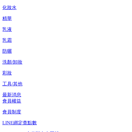
化妝水
精華
乳液
乳霜
防曬
洗顏/卸妝
彩妝
工具/其他
最新消息
會員權益
會員制度
LINE綁定查點數