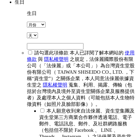
生日
生日
請勾選此項條款
本人已詳閱了解本網站的
使用
條款
與
隱私權聲明
之規定，法倈麗國際股份有限
公司（「法倈麗」或「本公司」）為台灣資生堂股
份有限公司（ TAIWAN SHISEIDO CO., LTD. ，下
稱“資生堂”）之關係企業，本人同意法倈麗依據資
生堂之
隱私權聲明
蒐集、利用、揭露、傳輸（包
括於台灣境內及境外至資生堂關係企業及服務提供
者）及處理本人之個人資料（可能包括本人生物特
徵資料（如照片及臉部影像））。
本人願意收到來自法倈麗、資生堂集團及
資生堂第三方商業合作夥伴透過電話、電子
郵件、電話訊息、郵件、及社群網路服務
（包括但不限於 Facebook 、 LINE 、
Threads 、 Instagram 、）之法倈麗及資生堂