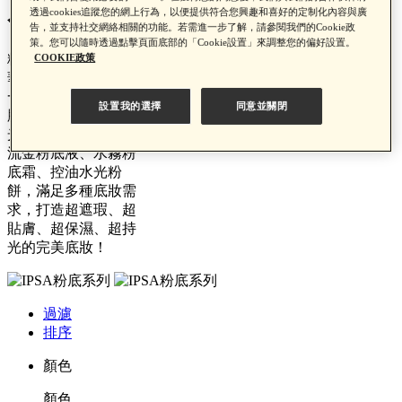
系列
透過cookies追蹤您的網上行為，以便提供符合您興趣和喜好的定制化內容與廣
告，並支持社交網絡相關的功能。若需進一步了解，請參閱我們的Cookie政
策。您可以隨時透過點擊頁面底部的「Cookie設置」來調整您的偏好設置。
粉底系列添加保濕精
COOKIE政策
華讓保養彩妝二合
一， 質地細緻水潤不
設置我的選擇
同意並關閉
脫妝，專為追求自然
光澤肌膚的人設計！
流金粉底液、水霧粉
底霜、控油水光粉
餅，滿足多種底妝需
求，打造超遮瑕、超
貼膚、超保濕、超持
光的完美底妝！
過濾
排序
顏色
顏色