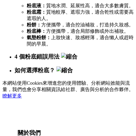
粉底液：
質地水潤、延展性高，適合大多數膚質。
粉底霜：
質地較厚、遮瑕力強，適合乾性或需要高
遮瑕的人。
粉餅：
方便攜帶，適合控油補妝，打造持久妝感。
粉底棒：
方便攜帶，適合局部修飾或外出補妝。
氣墊粉餅：
上妝快速、妝感輕薄，適合懶人或趕時
間的早晨。
4 個粉底錯誤用法
如何選擇粉底？
本網站使用Cookies來增進您的使用體驗、分析網站效能與流
量，我們也會分享相關資訊給社群、廣告與分析的合作夥伴。
瞭解更多
關於我們