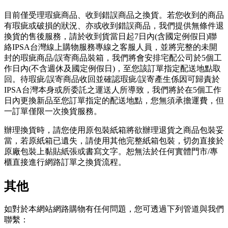
目前僅受理瑕疵商品、收到錯誤商品之換貨。若您收到的商品
有瑕疵或破損的狀況、亦或收到錯誤商品，我們提供無條件退
換貨的售後服務，請於收到貨當日起7日內(含國定例假日)聯
絡IPSA台灣線上購物服務專線之客服人員，並將完整的未開
封的瑕疵商品/誤寄商品裝箱，我們將會安排宅配公司於5個工
作日內(不含週休及國定例假日)，至您該訂單指定配送地點取
回。待瑕疵/誤寄商品收回並確認瑕疵/誤寄產生係因可歸責於
IPSA台灣本身或所委託之運送人所導致，我們將於在5個工作
日內更換新品至您訂單指定的配送地點，您無須承擔運費，但
一訂單僅限一次換貨服務。
辦理換貨時，請您使用原包裝紙箱將欲辦理退貨之商品包裝妥
當，若原紙箱已遺失，請使用其他完整紙箱包裝，切勿直接於
原廠包裝上黏貼紙張或書寫文字。恕無法於任何實體門市/專
櫃直接進行網路訂單之換貨流程。
其他
如對於本網站網路購物有任何問題，您可透過下列管道與我們
聯繫：