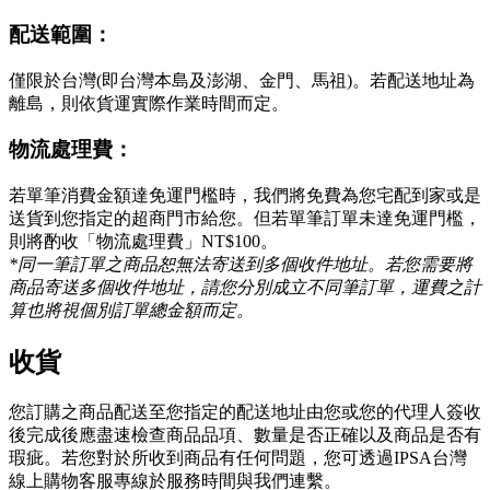
配送範圍：
僅限於台灣(即台灣本島及澎湖、金門、馬祖)。若配送地址為
離島，則依貨運實際作業時間而定。
物流處理費：
若單筆消費金額達免運門檻時，我們將免費為您宅配到家或是
送貨到您指定的超商門市給您。但若單筆訂單未達免運門檻，
則將酌收「物流處理費」NT$100。
*同一筆訂單之商品恕無法寄送到多個收件地址。若您需要將
商品寄送多個收件地址，請您分別成立不同筆訂單，運費之計
算也將視個別訂單總金額而定。
收貨
您訂購之商品配送至您指定的配送地址由您或您的代理人簽收
後完成後應盡速檢查商品品項、數量是否正確以及商品是否有
瑕疵。若您對於所收到商品有任何問題，您可透過IPSA台灣
線上購物客服專線於服務時間與我們連繫。