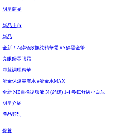
【8/4-8/9 新客LINE購物導購滿$2,000送100點LINE
明星商品
POINTS！】▼點我了解詳情
新品上市
【8/4-8/9 滿額享好禮▼點我了解詳情】
新品
【綁定中信LINE Pay卡享最高6%回饋▼點我了解詳情
全新！A醇極致撫紋精華霜 #A醇黑金筆
【重要公告】IPSA 無法驗證非官方通路銷售之品牌商品的真實
亮眼歸零眼霜
性，也無法協助此類商品的售後服務
淨荳調理精華
流金保濕美膚水 #流金水MAX
全新 ME自律循環液 N (舒緩) 1-4 #ME舒緩小白瓶
明星介紹
產品類別
保養