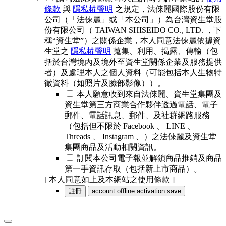
條款
與
隱私權聲明
之規定，法倈麗國際股份有限
公司（「法倈麗」或「本公司」）為台灣資生堂股
份有限公司（ TAIWAN SHISEIDO CO., LTD. ，下
稱“資生堂”）之關係企業，本人同意法倈麗依據資
生堂之
隱私權聲明
蒐集、利用、揭露、傳輸（包
括於台灣境內及境外至資生堂關係企業及服務提供
者）及處理本人之個人資料（可能包括本人生物特
徵資料（如照片及臉部影像））。
本人願意收到來自法倈麗、資生堂集團及
資生堂第三方商業合作夥伴透過電話、電子
郵件、電話訊息、郵件、及社群網路服務
（包括但不限於 Facebook 、 LINE 、
Threads 、 Instagram 、）之法倈麗及資生堂
集團商品及活動相關資訊。
訂閱本公司電子報並解鎖商品推銷及商品
第一手資訊存取（包括新上市商品）。
[ 本人同意如上及本網站之使用條款 ]
註冊
account.offline.activation.save