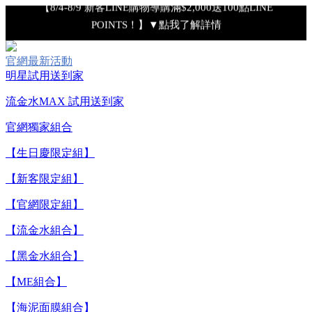
【8/4-8/9 新客LINE購物導購滿$2,000送100點LINE
POINTS！】▼點我了解詳情
【8/4-8/9 滿額享好禮▼點我了解詳情】
官網最新活動
明星試用送到家
【綁定中信LINE Pay卡享最高6%回饋▼點我了解詳情
流金水MAX 試用送到家
【重要公告】IPSA 無法驗證非官方通路銷售之品牌商品的真實
官網獨家組合
性，也無法協助此類商品的售後服務
【生日慶限定組】
【新客限定組】
【8/7-8/9 下單加碼送全效輕透UV防曬乳9ml+明星體驗4件組】
【官網限定組】
【全新流金水MAX 百元試用送到家！再享回購金】▼點我立
【流金水組合】
即試用
【黑金水組合】
【ME組合】
【8/4-8/9 單筆消費滿$3,000現折$300】
【海泥面膜組合】