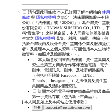
請勾選此項條款
本人已詳閱了解本網站的
使用
條款
與
隱私權聲明
之規定，法倈麗國際股份有限
公司（「法倈麗」或「本公司」）為台灣資生堂股
份有限公司（ TAIWAN SHISEIDO CO., LTD. ，下
稱“資生堂”）之關係企業，本人同意法倈麗依據資
生堂之
隱私權聲明
蒐集、利用、揭露、傳輸（包
括於台灣境內及境外至資生堂關係企業及服務提供
者）及處理本人之個人資料（可能包括本人生物特
徵資料（如照片及臉部影像））。
本人願意收到來自法倈麗、資生堂集團及
資生堂第三方商業合作夥伴透過電話、電子
郵件、電話訊息、郵件、及社群網路服務
（包括但不限於 Facebook 、 LINE 、
Threads 、 Instagram 、）之法倈麗及資生堂
集團商品及活動相關資訊。
訂閱本公司電子報並解鎖商品推銷及商品
第一手資訊存取（包括新上市商品）。
[ 本人同意如上及本網站之使用條款 ]
註冊
account.offline.activation.save