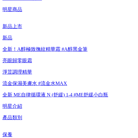
【重要公告】IPSA 無法驗證非官方通路銷售之品牌商品的真實
明星商品
性，也無法協助此類商品的售後服務
新品上市
新品
全新！A醇極致撫紋精華霜 #A醇黑金筆
亮眼歸零眼霜
淨荳調理精華
流金保濕美膚水 #流金水MAX
全新 ME自律循環液 N (舒緩) 1-4 #ME舒緩小白瓶
明星介紹
產品類別
保養