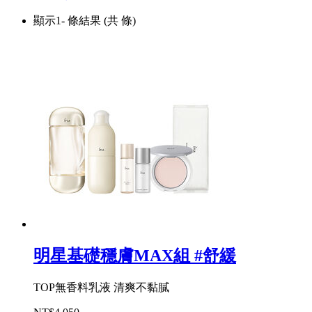
顯示1-
條結果
(共
條)
明星基礎穩膚MAX組 #舒緩
TOP無香料乳液 清爽不黏膩