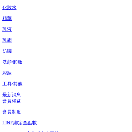
化妝水
精華
乳液
乳霜
防曬
洗顏/卸妝
彩妝
工具/其他
最新消息
會員權益
會員制度
LINE綁定查點數