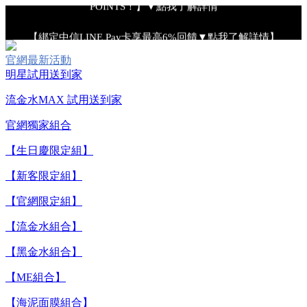
POINTS！】▼點我了解詳情
【綁定中信LINE Pay卡享最高6%回饋▼點我了解詳情】
官網最新活動
【重要公告】IPSA 無法驗證非官方通路銷售之品牌商品的真實
明星試用送到家
性，也無法協助此類商品的售後服務
流金水MAX 試用送到家
官網獨家組合
【全新流金水MAX 百元試用送到家！再享回購金】▼點我立
即試用
【生日慶限定組】
【新客限定組】
【8/4-8/9 單筆消費滿$3,000現折$300】
【官網限定組】
【流金水組合】
【8/4-8/9 新客LINE購物導購滿$2,000送100點LINE
POINTS！】▼點我了解詳情
【黑金水組合】
【ME組合】
【綁定中信LINE Pay卡享最高6%回饋▼點我了解詳情】
【海泥面膜組合】