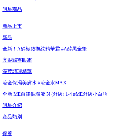
【重要公告】IPSA 無法驗證非官方通路銷售之品牌商品的真實
明星商品
性，也無法協助此類商品的售後服務
新品上市
新品
全新！A醇極致撫紋精華霜 #A醇黑金筆
亮眼歸零眼霜
淨荳調理精華
流金保濕美膚水 #流金水MAX
全新 ME自律循環液 N (舒緩) 1-4 #ME舒緩小白瓶
明星介紹
產品類別
保養