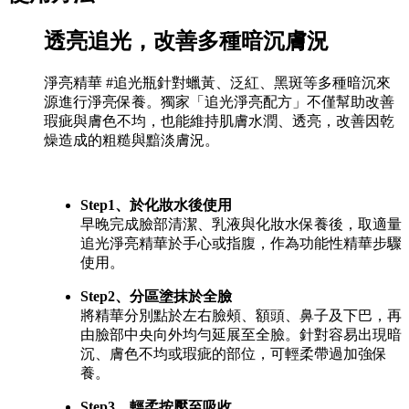
透亮追光，改善多種暗沉膚況
淨亮精華 #追光瓶針對蠟黃、泛紅、黑斑等多種暗沉來
源進行淨亮保養。獨家「追光淨亮配方」不僅幫助改善
瑕疵與膚色不均，也能維持肌膚水潤、透亮，改善因乾
燥造成的粗糙與黯淡膚況。
Step1、於化妝水後使用
早晚完成臉部清潔、乳液與化妝水保養後，取適量
追光淨亮精華於手心或指腹，作為功能性精華步驟
使用。
Step2、分區塗抹於全臉
將精華分別點於左右臉頰、額頭、鼻子及下巴，再
由臉部中央向外均勻延展至全臉。針對容易出現暗
沉、膚色不均或瑕疵的部位，可輕柔帶過加強保
養。
Step3、輕柔按壓至吸收