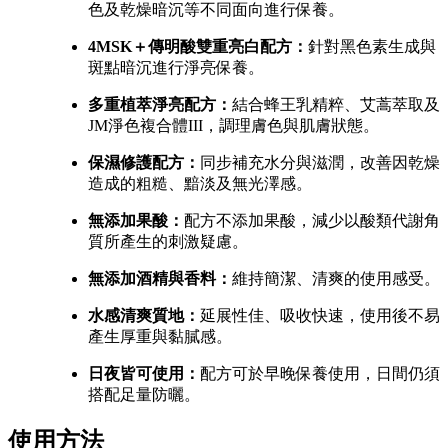
色及乾燥暗沉等不同面向進行保養。
4MSK＋傳明酸雙重亮白配方：
針對黑色素生成與
斑點暗沉進行淨亮保養。
多重植萃淨亮配方：
結合蜂王乳精粹、艾蒿萃取及
JM淨色複合體III，調理膚色與肌膚狀態。
保濕修護配方：
同步補充水分與滋潤，改善因乾燥
造成的粗糙、黯淡及無光澤感。
無添加果酸：
配方不添加果酸，減少以酸類代謝角
質所產生的刺激疑慮。
無添加酒精與香料：
維持簡潔、清爽的使用感受。
水感清爽質地：
延展性佳、吸收快速，使用後不易
產生厚重與黏膩感。
日夜皆可使用：
配方可於早晚保養使用，日間仍須
搭配足量防曬。
使用方法