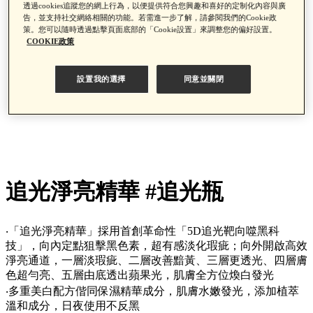
透過cookies追蹤您的網上行為，以便提供符合您興趣和喜好的定制化內容與廣
告，並支持社交網絡相關的功能。若需進一步了解，請參閱我們的Cookie政
策。您可以隨時透過點擊頁面底部的「Cookie設置」來調整您的偏好設置。
COOKIE政策
設置我的選擇
同意並關閉
追光淨亮精華 #追光瓶
‧「追光淨亮精華」採用首創革命性「5D追光靶向噬黑科
技」，向內定點狙擊黑色素，超有感淡化瑕疵；向外開啟高效
淨亮通道，一層淡瑕疵、二層改善黯黃、三層更透光、四層膚
色超勻亮、五層由底透出蘋果光，肌膚全方位煥白發光
‧多重美白配方偕同保濕精華成分，肌膚水嫩發光，添加植萃
溫和成分，日夜使用不反黑