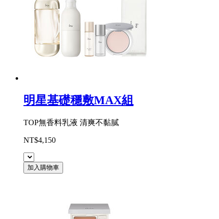
明星基礎穩敷MAX組
TOP無香料乳液 清爽不黏膩
NT$4,150
加入購物車