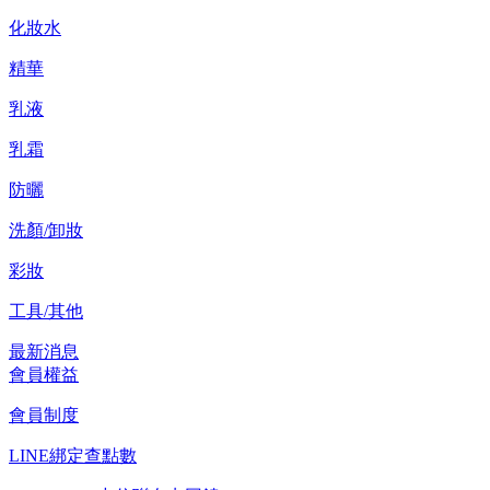
化妝水
精華
乳液
乳霜
防曬
洗顏/卸妝
彩妝
工具/其他
最新消息
會員權益
會員制度
LINE綁定查點數