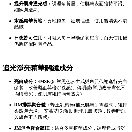
提升肌膚透光感：
調理角質層，使肌膚表面維持平滑、
細緻與透亮。
水感精華質地：
質地輕盈、延展性佳，使用後清爽不易
黏膩。
日夜皆可使用：
可融入每日早晚保養程序，白天使用後
仍應搭配防曬產品。
追光淨亮精華關鍵成分
亮白成分：
4MSK(針對黑色素生成與角質代謝進行亮白
保養，改善斑點與暗沉觀感)、傳明酸(幫助改善膚色不
均與暗沉，使肌膚維持均勻透亮)
DM排黑聚合體：
蜂王乳精粹(補充肌膚所需滋潤，維持
柔嫩與光澤)、艾蒿萃取(幫助調理肌膚狀態，改善暗沉
與膚色不均觀感)
JM淨色複合體III：
結合多重植萃成分，調理造成暗沉