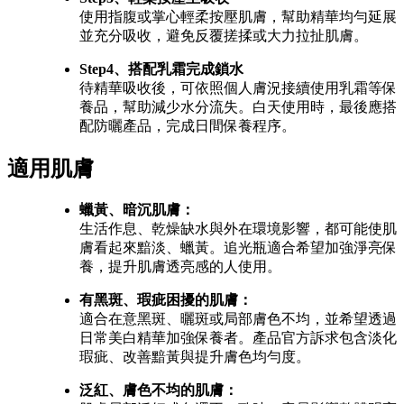
使用指腹或掌心輕柔按壓肌膚，幫助精華均勻延展
並充分吸收，避免反覆搓揉或大力拉扯肌膚。
Step4、搭配乳霜完成鎖水
待精華吸收後，可依照個人膚況接續使用乳霜等保
養品，幫助減少水分流失。白天使用時，最後應搭
配防曬產品，完成日間保養程序。
適用肌膚
蠟黃、暗沉肌膚：
生活作息、乾燥缺水與外在環境影響，都可能使肌
膚看起來黯淡、蠟黃。追光瓶適合希望加強淨亮保
養，提升肌膚透亮感的人使用。
有黑斑、瑕疵困擾的肌膚：
適合在意黑斑、曬斑或局部膚色不均，並希望透過
日常美白精華加強保養者。產品官方訴求包含淡化
瑕疵、改善黯黃與提升膚色均勻度。
泛紅、膚色不均的肌膚：