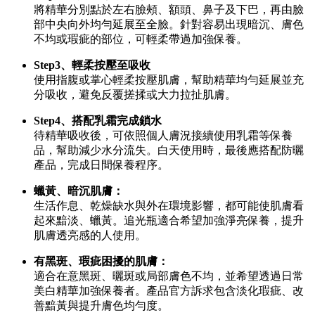
將精華分別點於左右臉頰、額頭、鼻子及下巴，再由臉
部中央向外均勻延展至全臉。針對容易出現暗沉、膚色
不均或瑕疵的部位，可輕柔帶過加強保養。
Step3、輕柔按壓至吸收
使用指腹或掌心輕柔按壓肌膚，幫助精華均勻延展並充
分吸收，避免反覆搓揉或大力拉扯肌膚。
Step4、搭配乳霜完成鎖水
待精華吸收後，可依照個人膚況接續使用乳霜等保養
品，幫助減少水分流失。白天使用時，最後應搭配防曬
產品，完成日間保養程序。
蠟黃、暗沉肌膚：
生活作息、乾燥缺水與外在環境影響，都可能使肌膚看
起來黯淡、蠟黃。追光瓶適合希望加強淨亮保養，提升
肌膚透亮感的人使用。
有黑斑、瑕疵困擾的肌膚：
適合在意黑斑、曬斑或局部膚色不均，並希望透過日常
美白精華加強保養者。產品官方訴求包含淡化瑕疵、改
善黯黃與提升膚色均勻度。