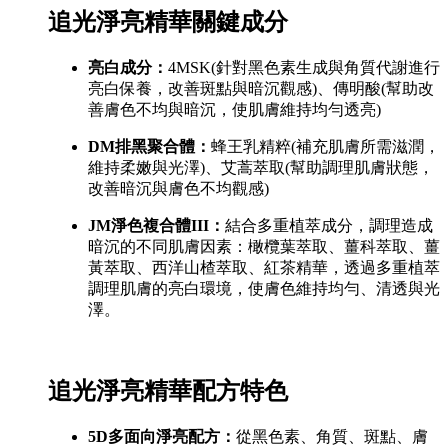
追光淨亮精華關鍵成分
亮白成分：
4MSK(針對黑色素生成與角質代謝進行
亮白保養，改善斑點與暗沉觀感)、傳明酸(幫助改
善膚色不均與暗沉，使肌膚維持均勻透亮)
DM排黑聚合體：
蜂王乳精粹(補充肌膚所需滋潤，
維持柔嫩與光澤)、艾蒿萃取(幫助調理肌膚狀態，
改善暗沉與膚色不均觀感)
JM淨色複合體III：
結合多重植萃成分，調理造成
暗沉的不同肌膚因素：橄欖葉萃取、薑科萃取、薑
黃萃取、西洋山楂萃取、紅茶精華，透過多重植萃
調理肌膚的亮白環境，使膚色維持均勻、清透與光
澤。
追光淨亮精華配方特色
5D多面向淨亮配方：
從黑色素、角質、斑點、膚