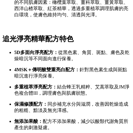
的不同肌膚因素：橄欖葉萃取、薑科萃取、薑黃萃取、
西洋山楂萃取、紅茶精華，透過多重植萃調理肌膚的亮
白環境，使膚色維持均勻、清透與光澤。
追光淨亮精華配方特色
5D多面向淨亮配方：
從黑色素、角質、斑點、膚色及乾
燥暗沉等不同面向進行保養。
4MSK＋傳明酸雙重亮白配方：
針對黑色素生成與斑點
暗沉進行淨亮保養。
多重植萃淨亮配方：
結合蜂王乳精粹、艾蒿萃取及JM淨
色複合體III，調理膚色與肌膚狀態。
保濕修護配方：
同步補充水分與滋潤，改善因乾燥造成
的粗糙、黯淡及無光澤感。
無添加果酸：
配方不添加果酸，減少以酸類代謝角質所
產生的刺激疑慮。