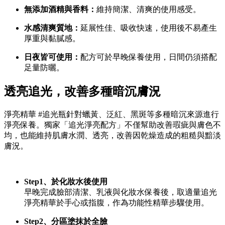
無添加酒精與香料：
維持簡潔、清爽的使用感受。
水感清爽質地：
延展性佳、吸收快速，使用後不易產生
厚重與黏膩感。
日夜皆可使用：
配方可於早晚保養使用，日間仍須搭配
足量防曬。
透亮追光，改善多種暗沉膚況
淨亮精華 #追光瓶針對蠟黃、泛紅、黑斑等多種暗沉來源進行
淨亮保養。獨家「追光淨亮配方」不僅幫助改善瑕疵與膚色不
均，也能維持肌膚水潤、透亮，改善因乾燥造成的粗糙與黯淡
膚況。
Step1、於化妝水後使用
早晚完成臉部清潔、乳液與化妝水保養後，取適量追光
淨亮精華於手心或指腹，作為功能性精華步驟使用。
Step2、分區塗抹於全臉