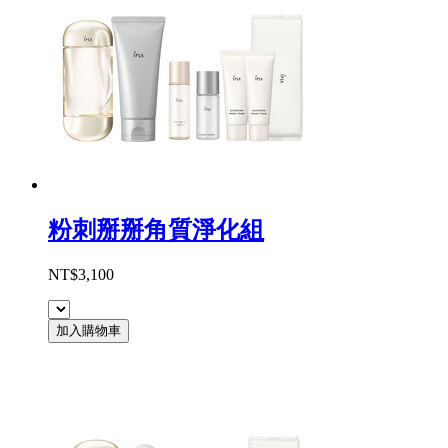
粉刺掰掰角質淨化組
NT$3,100
加入購物車