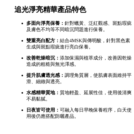
追光淨亮精華產品特色
多面向淨亮保養：
針對蠟黃、泛紅觀感、斑點瑕疵
及膚色不均等不同暗沉問題進行保養。
雙重亮白配方：
結合4MSK與傳明酸，針對黑色素
生成與斑點瑕疵進行亮白保養。
改善乾燥暗沉：
添加保濕與植萃成分，改善因乾燥
造成的粗糙與無光澤感。
提升肌膚透光感：
調理角質層，使肌膚表面維持平
滑、細緻與透亮。
水感精華質地：
質地輕盈、延展性佳，使用後清爽
不易黏膩。
日夜皆可使用：
可融入每日早晚保養程序，白天使
用後仍應搭配防曬產品。