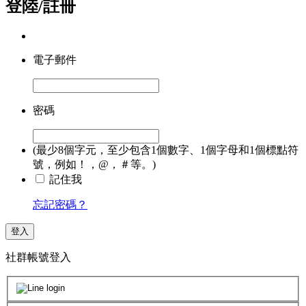
登陸/註冊
電子郵件
密碼
(最少8個字元，至少包含1個數字、1個字母和1個標點符
號，例如！，@，＃等。)
記住我
忘記密碼？
登入
社群帳號登入