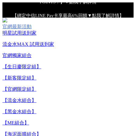
【綁定中信LINE Pay卡享最高6%回饋▼點我了解詳情】
官網最新活動
【重要公告】IPSA 無法驗證非官方通路銷售之品牌商品的真實
明星試用送到家
性，也無法協助此類商品的售後服務
流金水MAX 試用送到家
官網獨家組合
【全新流金水MAX 百元試用送到家！再享回購金】▼點我立
即試用
【生日慶限定組】
【新客限定組】
【8/4-8/9 單筆消費滿$3,000現折$300】
【官網限定組】
【8/4-8/9 新客LINE購物導購滿$2,000送100點LINE
【流金水組合】
POINTS！】▼點我了解詳情
【黑金水組合】
【綁定中信LINE Pay卡享最高6%回饋▼點我了解詳情】
【ME組合】
【海泥面膜組合】