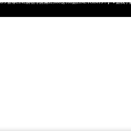
【綁定中信LINE Pay卡享最高6%回饋▼點我了解詳情】
PSA 無法驗證非官方通路銷售之品牌商品的真實性，也無法協助此
【全新流金水MAX 百元試用送到家！再享回購金】▼點我立即試用
【8/4-8/9 單筆消費滿$3,000現折$300】
4-8/9 新客LINE購物導購滿$2,000送100點LINE POINTS！】▼點我