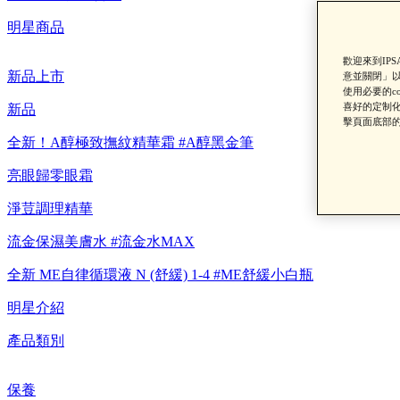
明星商品
歡迎來到IP
新品上市
意並關閉」以
使用必要的c
【重要公告】I
喜好的定制化
新品
擊頁面底部的
全新！A醇極致撫紋精華霜 #A醇黑金筆
亮眼歸零眼霜
淨荳調理精華
流金保濕美膚水 #流金水MAX
全新 ME自律循環液 N (舒緩) 1-4 #ME舒緩小白瓶
明星介紹
產品類別
保養