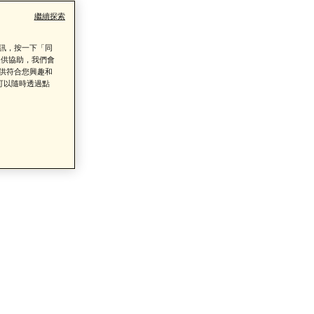
繼續探索
資訊，按一下「同
提供協助，我們會
提供符合您興趣和
類商品的售後服務
可以隨時透過點