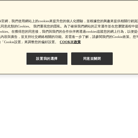
【綁定中信LINE Pay卡享最高6%回饋▼點我了解詳情】
SA官網，我們使用網站上的cookies來提升您的個人化體驗，並根據您的興趣來提供相關行銷
同意此類的Cookies。 我們重視您的隱私。為了確保我們網站的正常運作並在您瀏覽過程中
ookies。在獲得您的同意後，我們與我們的合作伙伴將透過cookies追蹤您的網上行為，以便
PSA 無法驗證非官方通路銷售之品牌商品的真實性，也無法協助此
內容與廣告，並支持社交網絡相關的功能。若需進一步了解，請參閱我們的Cookie政策。您
「Cookie設置」來調整您的偏好設置。
COOKIE政策
設置我的選擇
同意並關閉