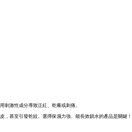
用刺激性成分導致泛紅、乾癢或刺痛。
皮，甚至引發乾紋。選擇保濕力強、能長效鎖水的產品是關鍵！