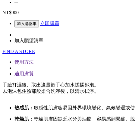
NT$900
立即購買
加入購物車
加入願望清單
FIND A STORE
使用方法
適用膚質
手臉打濕後、取出適量於手心加水搓揉起泡。
以泡沫包住臉部般柔合洗淨後，以清水拭淨。
敏感肌：
敏感性肌膚容易因外界環境變化、氣候變遷或使
乾燥肌：
乾燥肌膚因缺乏水分與油脂，容易感到緊繃、脫