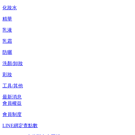
化妝水
精華
乳液
乳霜
防曬
洗顏/卸妝
彩妝
工具/其他
最新消息
會員權益
會員制度
LINE綁定查點數