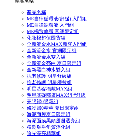
產品名稱
產品名稱
ME自律循環液(舒緩) 入門組
ME自律循環液 入門組
ME極致修護 官網限定組
化妝棉超值囤貨組
全新流金水MAX新客入門組
全新流金水 官網限定組
全新流金水雙入組
全新流金亮白 夏日限定組
全新黑白神水雙入組
抗老修護 明星舒緩組
抗老修護 明星穩敷組
明星基礎穩敷MAX組
明星基礎穩膚MAX組 #舒緩
亮眼歸0眼霜組
修護歸0精華 夏日限定組
海泥面膜夏日限定組
海泥面膜黑頭掰掰透亮組
粉刺掰掰角質淨化組
追光淨亮精華組