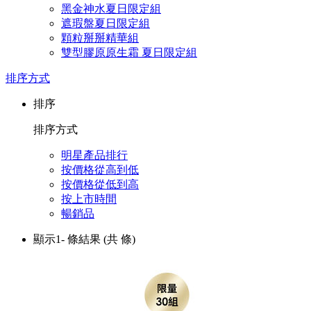
黑金神水夏日限定組
遮瑕盤夏日限定組
顆粒掰掰精華組
雙型膠原原生霜 夏日限定組
排序方式
排序
排序方式
明星產品排行
按價格從高到低
按價格從低到高
按上市時間
暢銷品
顯示1-
條結果
(共
條)