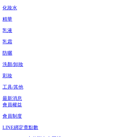
化妝水
精華
乳液
乳霜
防曬
洗顏/卸妝
彩妝
工具/其他
最新消息
會員權益
會員制度
LINE綁定查點數