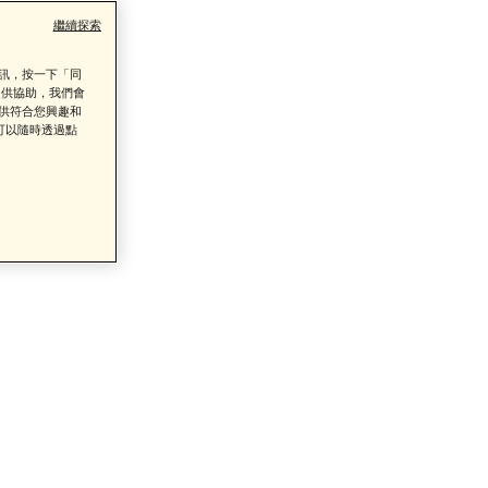
繼續探索
資訊，按一下「同
提供協助，我們會
提供符合您興趣和
類商品的售後服務
可以隨時透過點