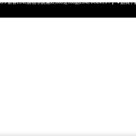
【綁定中信LINE Pay卡享最高6%回饋▼點我了解詳情】
PSA 無法驗證非官方通路銷售之品牌商品的真實性，也無法協助此
【全新流金水MAX 百元試用送到家！再享回購金】▼點我立即試用
【8/4-8/9 單筆消費滿$3,000現折$300】
4-8/9 新客LINE購物導購滿$2,000送100點LINE POINTS！】▼點我