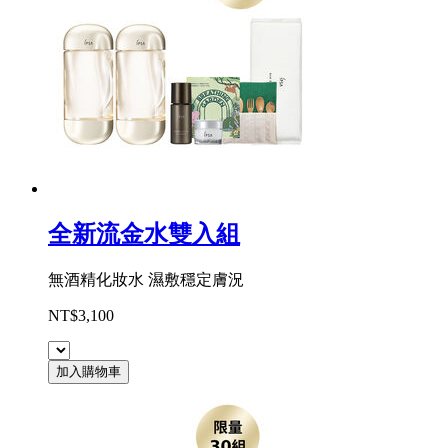
全新流金水雙入組
無酒精化妝水 濕敷穩定膚況
NT$3,100
加入購物車