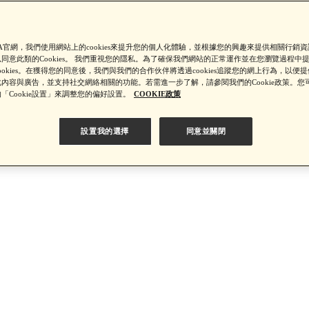
【綁定中信LINE Pay卡享最高6%回饋▼點我了解詳情】
SA官網，我們使用網站上的cookies來提升您的個人化體驗，並根據您的興趣來提供相關行銷
同意此類的Cookies。 我們重視您的隱私。為了確保我們網站的正常運作並在您瀏覽過程中
ookies。在獲得您的同意後，我們與我們的合作伙伴將透過cookies追蹤您的網上行為，以便
PSA 無法驗證非官方通路銷售之品牌商品的真實性，也無法協助此
內容與廣告，並支持社交網絡相關的功能。若需進一步了解，請參閱我們的Cookie政策。您
「Cookie設置」來調整您的偏好設置。
COOKIE政策
設置我的選擇
同意並關閉