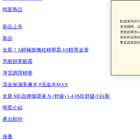
明星商品
歡迎來到IP
新品上市
意並關閉」以
使用必要的c
【重要公告】I
喜好的定制化
新品
擊頁面底部的
全新！A醇極致撫紋精華霜 #A醇黑金筆
亮眼歸零眼霜
淨荳調理精華
流金保濕美膚水 #流金水MAX
全新 ME自律循環液 N (舒緩) 1-4 #ME舒緩小白瓶
明星介紹
產品類別
保養