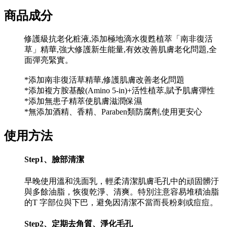
商品成分
修護級抗老化粧液,添加極地滴水復甦植萃「南非復活
草」精華,強大修護新生能量,有效改善肌膚老化問題,全
面彈亮緊實。
*添加南非復活草精華,修護肌膚改善老化問題
*添加複方胺基酸(Amino 5-in)+活性植萃,賦予肌膚彈性
*添加無患子精萃使肌膚滋潤保濕
*無添加酒精、香精、Paraben類防腐劑,使用更安心
使用方法
Step1、臉部清潔
早晚使用溫和洗面乳，輕柔清潔肌膚毛孔中的頑固髒汙
與多餘油脂，恢復乾淨、清爽。特別注意容易堆積油脂
的T 字部位與下巴，避免因清潔不當而長粉刺或痘痘。
Step2、定期去角質、淨化毛孔