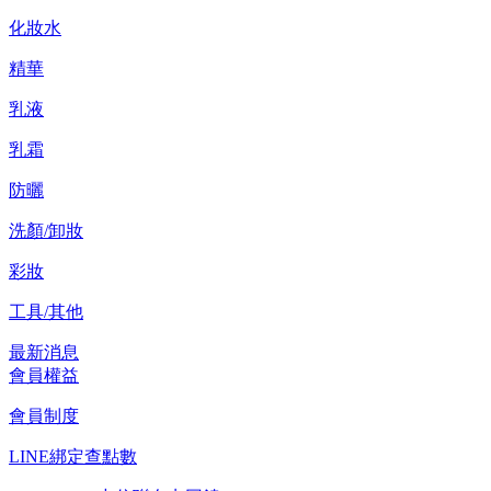
化妝水
精華
乳液
乳霜
防曬
洗顏/卸妝
彩妝
工具/其他
最新消息
會員權益
會員制度
LINE綁定查點數