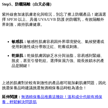
Step5、防曬隔離（白天必備）
紫外線會加速肌膚老化與暗沉，別忘了擦上防曬產品！建議選
擇 SPF30 以上、具備 UVA/UVB 防護 的防曬乳，有效隔離外
界刺激，維持肌膚
健康。
敏感肌：
敏感性肌膚容易因外界環境變化、氣候變遷或
使用刺激性成分導致泛紅、乾癢或刺痛。
乾燥肌：
乾燥肌膚因缺乏水分與油脂，容易感到緊繃、
脫皮，甚至引發乾紋。選擇保濕力強、能長效鎖水的產
品是關鍵！
上述的肌膚對於較有刺激性的產品都可能加劇肌膚問題，因此
挑選保養品時建議挑選無酒精保養品時較為適合！
延伸閱讀：
無酒精保養品推薦這幾款！溫和成分也能有感保
養，輕鬆解決問題肌