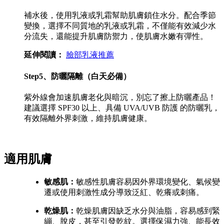
補水後，使用乳液或乳霜幫助肌膚鎖住水分。配合季節
變換，選擇不同質地的乳液或乳霜，不僅能有效減少水
分流失，還能提升肌膚防禦力，使肌膚水嫩有彈性。
延伸閱讀：
臉部乳液推薦
Step5、防曬隔離（白天必備）
紫外線會加速肌膚老化與暗沉，別忘了擦上防曬產品！
建議選擇 SPF30 以上、具備 UVA/UVB 防護 的防曬乳，
有效隔離外界刺激，維持肌膚
健康。
適用肌膚
敏感肌：
敏感性肌膚容易因外界環境變化、氣候變
遷或使用刺激性成分導致泛紅、乾癢或刺痛。
乾燥肌：
乾燥肌膚因缺乏水分與油脂，容易感到緊
繃、脫皮，甚至引發乾紋。選擇保濕力強、能長效