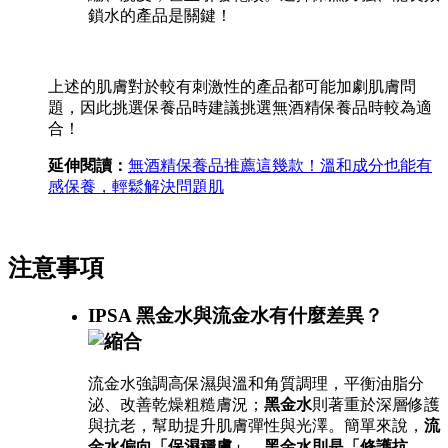
鎖水的產品是關鍵！
上述的肌膚對於較有刺激性的產品都可能加劇肌膚問
題，因此挑選保養品時建議挑選無酒精保養品時較為適
合！
延伸閱讀：
無酒精保養品推薦這幾款！溫和成分也能有
感保養，輕鬆解決問題肌
注意事項
IPSA 黑金水與流金水有什麼差異？
流金水強調高保濕與溫和角質調理，平衡油脂分
泌、改善乾燥粗糙膚況；
黑金水
則著重於深層修護
與抗老，幫助提升肌膚彈性與光澤。簡單來說，
流
金水偏向「保濕穩膚」
，
黑金水則是「修護抗