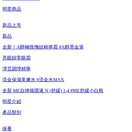
【綁定中信LINE Pay卡享最高6%回饋▼點我了解詳情
明星商品
【重要公告】IPSA 無法驗證非官方通路銷售之品牌商品的真實
新品上市
性，也無法協助此類商品的售後服務
新品
全新！A醇極致撫紋精華霜 #A醇黑金筆
亮眼歸零眼霜
淨荳調理精華
流金保濕美膚水 #流金水MAX
全新 ME自律循環液 N (舒緩) 1-4 #ME舒緩小白瓶
明星介紹
產品類別
保養