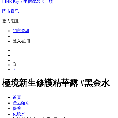
LINE Pay x 中信聯名卡回饋
門市資訊
登入/註冊
門市資訊
登入/註冊
0
極境新生修護精華露 #黑金水
首頁
產品類別
保養
化妝水