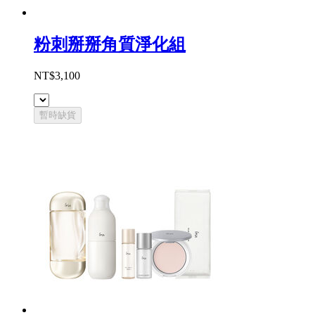
粉刺掰掰角質淨化組
NT$3,100
暫時缺貨