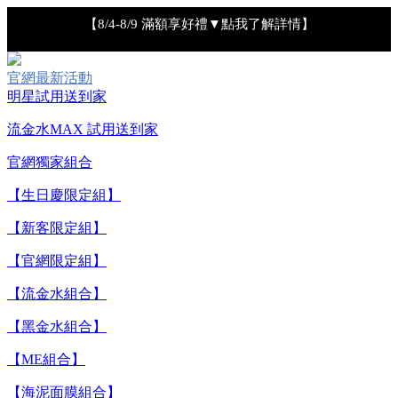
【8/4-8/9 滿額享好禮▼點我了解詳情】
【綁定中信LINE Pay卡享最高6%回饋▼點我了解詳情
官網最新活動
明星試用送到家
【重要公告】IPSA 無法驗證非官方通路銷售之品牌商品的真實
流金水MAX 試用送到家
性，也無法協助此類商品的售後服務
官網獨家組合
【全新流金水MAX 百元試用送到家！再享回購金】▼點我立
【生日慶限定組】
即試用
【新客限定組】
【8/4-8/9 單筆消費滿$3,000現折$300】
【官網限定組】
【流金水組合】
【8/4-8/9 新客LINE購物導購滿$2,000送100點LINE
【黑金水組合】
POINTS！】▼點我了解詳情
【ME組合】
【8/4-8/9 滿額享好禮▼點我了解詳情】
【海泥面膜組合】