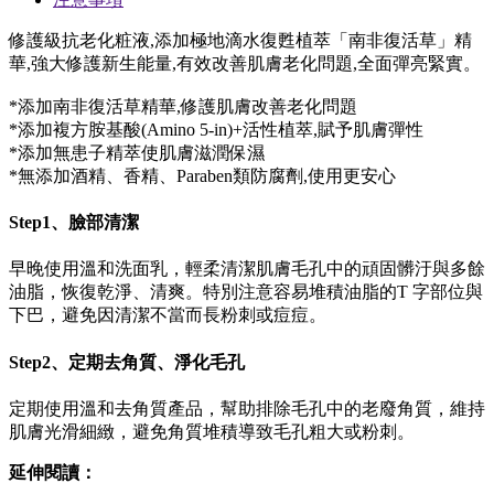
修護級抗老化粧液,添加極地滴水復甦植萃「南非復活草」精
華,強大修護新生能量,有效改善肌膚老化問題,全面彈亮緊實。
*添加南非復活草精華,修護肌膚改善老化問題
*添加複方胺基酸(Amino 5-in)+活性植萃,賦予肌膚彈性
*添加無患子精萃使肌膚滋潤保濕
*無添加酒精、香精、Paraben類防腐劑,使用更安心
Step1、臉部清潔
早晚使用溫和洗面乳，輕柔清潔肌膚毛孔中的頑固髒汙與多餘
油脂，恢復乾淨、清爽。特別注意容易堆積油脂的T 字部位與
下巴，避免因清潔不當而長粉刺或痘痘。
Step2、定期去角質、淨化毛孔
定期使用溫和去角質產品，幫助排除毛孔中的老廢角質，維持
肌膚光滑細緻，避免角質堆積導致毛孔粗大或粉刺。
延伸閱讀：