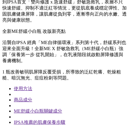
到IPSA首支「雙向修護 x 急速舒緩」舒敏急救乳，表層不只
快速舒緩、抑制不適泛紅等情況，更從肌底養成穩定彈性、加
固肌膚健康屏障，讓肌膚從負到零，逐漸導向正向的水嫩、透
亮與健康狀態。
全新ME舒緩小白瓶 改版新亮點
沿襲自IPSA 經典「ME自律循環液」系列第十代，舒緩系列也
迎來全面升級！全新ME X 舒敏急救乳（ME舒緩小白瓶）強
調「保養第一步 從乳開始」，在乳液階段就啟動屏障修護與
養膚機制。
1 瓶改善敏弱肌屏障反覆受損，所導致的泛紅乾癢、乾燥粗
糙、暗沉無光、痘痘粉刺等問題。
使用方法
商品成分
ME舒緩小白瓶關鍵成分
IPSA推薦的肌膚保養步驟