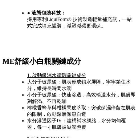
● 液態包裝科技：
採用專利LiquiForm® 技術製造輕量補充瓶，一站
式完成填充罐裝，減塑減碳更環保。
ME舒緩小白瓶關鍵成分
1. 啟動保濕水循環關鍵成分
大分子玻尿酸：肌表形成鎖水屏障，牢牢鎖住水
分，維持長時間水潤
小分子玻尿酸：快速滲透，高效輸送水分，肌膚即
刻解渴、不再乾繃
檸檬香蜂草與柑橘果皮萃取：突破保濕停留在肌表
的限制，啟動深層保濕自造
水分滲透因子IV：建構補水網絡，水分均勻覆
蓋，每一寸肌膚被滋潤包覆