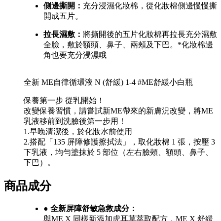
側邊撕開：
充分浸濕化妝棉，從化妝棉側邊慢慢撕
開成五片。
拉長濕敷：
將撕開後的五片化妝棉再拉長充分濕敷
全臉，敷於額頭、鼻子、兩頰及下巴。*化妝棉邊
角也要充分浸濕哦
全新 ME自律循環液 N (舒緩) 1-4 #ME舒緩小白瓶
保養第一步 從乳開始！
改變保養習慣，請嘗試新ME帶來的新膚況改變，將ME
乳液移前到洗臉後第一步用！
1.早晚清潔後，於化妝水前使用
2.搭配「135 屏障修護擦拭法」，取化妝棉 1 張，按壓 3
下乳液，均勻塗抹於 5 部位（左右臉頰、額頭、鼻子、
下巴）。
商品成分
● 全新屏障舒敏急救成分：
與ME X 同樣新添加虎耳草萃取配方，ME X 舒緩