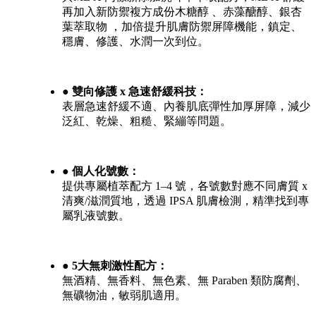
再加入新防禦複方成份木糖醇 、赤藻醣醇、銀杏
葉萃取物 ，加倍提升肌膚防禦屏障機能，鎮定、
穩膚、修護、水潤一次到位。
● 雙向修護 x 急速舒緩科技：
表層急速舒緩不適、內養肌底彈性加厚屏障，減少
泛紅、乾燥、粗糙、緊繃等問題。
● 個人化號數：
提供專屬植萃配方 1–4 號，各號數對應不同膚質 x
清爽/滋潤質地，透過 IPSA 肌膚檢測，精準找到專
屬乳液號數。
● 5大無刺激性配方：
無酒精、無香料、無色素、無 Paraben 類防腐劑、
無礦物油，敏弱肌適用。