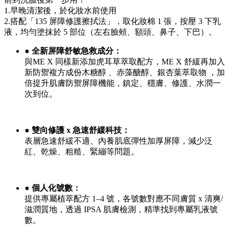
1.早晚清潔後，於化妝水前使用
2.搭配「135 屏障修護擦拭法」，取化妝棉 1 張，按壓 3 下乳
液，均勻塗抹於 5 部位（左右臉頰、額頭、鼻子、下巴）。
● 全新屏障舒敏急救成分：
與ME X 同樣新添加虎耳草萃取配方，ME X 舒緩再加入
新防禦複方成份木糖醇 、赤藻醣醇、銀杏葉萃取物 ，加
倍提升肌膚防禦屏障機能，鎮定、穩膚、修護、水潤一
次到位。
● 雙向修護 x 急速舒緩科技：
表層急速舒緩不適、內養肌底彈性加厚屏障，減少泛
紅、乾燥、粗糙、緊繃等問題。
● 個人化號數：
提供專屬植萃配方 1–4 號，各號數對應不同膚質 x 清爽/
滋潤質地，透過 IPSA 肌膚檢測，精準找到專屬乳液號
數。