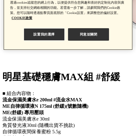
透過cookies追蹤您的網上行為，以便提供符合您興趣和喜好的定制化內容與廣
告，並支持社交網絡相關的功能。若需進一步了解，請參閱我們的Cookie政
策。您可以隨時透過點擊頁面底部的「Cookie設置」來調整您的偏好設置。
COOKIE政策
設置我的選擇
同意並關閉
明星基礎穩膚MAX組 #舒緩
■ 組合內容物：
流金保濕美膚水e 200ml #流金水MAX
ME自律循環液N 175ml (舒緩)(號數隨機)
ME(舒緩) 專用壓頭
流金保濕美膚水e 30ml
角質發光液30ml (隨機出貨不挑款)
自律循環夜間保養蜜粉 5.5g