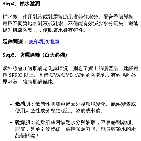
Step4、鎖水滋潤
補水後，使用乳液或乳霜幫助肌膚鎖住水分。配合季節變換，
選擇不同質地的乳液或乳霜，不僅能有效減少水分流失，還能
提升肌膚防禦力，使肌膚水嫩有彈性。
延伸閱讀：
臉部乳液推薦
Step5、防曬隔離（白天必備）
紫外線會加速肌膚老化與暗沉，別忘了擦上防曬產品！建議選
擇 SPF30 以上、具備 UVA/UVB 防護 的防曬乳，有效隔離外
界刺激，維持肌膚
健康。
敏感肌：
敏感性肌膚容易因外界環境變化、氣候變遷或
使用刺激性成分導致泛紅、乾癢或刺痛。
乾燥肌：
乾燥肌膚因缺乏水分與油脂，容易感到緊繃、
脫皮，甚至引發乾紋。選擇保濕力強、能長效鎖水的產
品是關鍵！