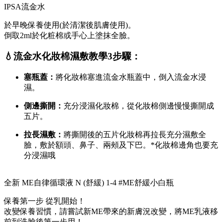
IPSA流金水
於早晚保養使用(於清潔後肌膚使用)。
倒取2ml於化粧棉或手心上塗抹全臉。
💧流金水化妝棉濕敷教學3步驟：
塞瓶蓋：
將化妝棉塞進流金水瓶蓋中，倒入流金水浸
濕。
側邊撕開：
充分浸濕化妝棉，從化妝棉側邊慢慢撕開成
五片。
拉長濕敷：
將撕開後的五片化妝棉再拉長充分濕敷全
臉，敷於額頭、鼻子、兩頰及下巴。*化妝棉邊角也要充
分浸濕哦
全新 ME自律循環液 N (舒緩) 1-4 #ME舒緩小白瓶
保養第一步 從乳開始！
改變保養習慣，請嘗試新ME帶來的新膚況改變，將ME乳液移
前到洗臉後第一步用！