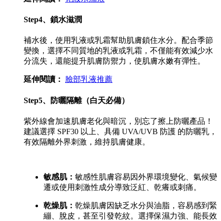
Step4、鎖水滋潤
補水後，使用乳液或乳霜幫助肌膚鎖住水分。配合季節
變換，選擇不同質地的乳液或乳霜，不僅能有效減少水
分流失，還能提升肌膚防禦力，使肌膚水嫩有彈性。
延伸閱讀：
臉部乳液推薦
Step5、防曬隔離（白天必備）
紫外線會加速肌膚老化與暗沉，別忘了擦上防曬產品！
建議選擇 SPF30 以上、具備 UVA/UVB 防護 的防曬乳，
有效隔離外界刺激，維持肌膚
健康。
敏感肌：
敏感性肌膚容易因外界環境變化、氣候變
遷或使用刺激性成分導致泛紅、乾癢或刺痛。
乾燥肌：
乾燥肌膚因缺乏水分與油脂，容易感到緊
繃、脫皮，甚至引發乾紋。選擇保濕力強、能長效