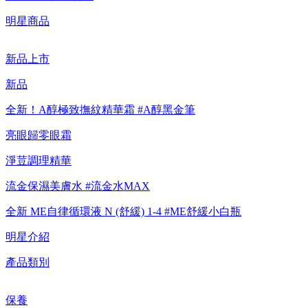
明星商品
新品上市
新品
全新！A醇極致撫紋精華霜 #A醇黑金筆
亮眼歸零眼霜
淨荳調理精華
流金保濕美膚水 #流金水MAX
全新 ME自律循環液 N (舒緩) 1-4 #ME舒緩小白瓶
明星介紹
產品類別
保養