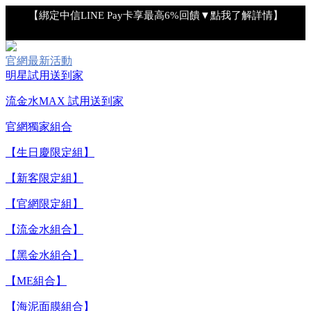
【綁定中信LINE Pay卡享最高6%回饋▼點我了解詳情】
【重要公告】IPSA 無法驗證非官方通路銷售之品牌商品的真實
官網最新活動
性，也無法協助此類商品的售後服務
明星試用送到家
流金水MAX 試用送到家
【全新流金水MAX 百元試用送到家！再享回購金】▼點我立
即試用
官網獨家組合
【生日慶限定組】
【8/10-8/16 新客LINE購物導購滿$2,000送100點LINE
POINTS！】▼點我了解詳情
【新客限定組】
【官網限定組】
【綁定中信LINE Pay卡享最高6%回饋▼點我了解詳情】
【流金水組合】
【重要公告】IPSA 無法驗證非官方通路銷售之品牌商品的真實
【黑金水組合】
性，也無法協助此類商品的售後服務
【ME組合】
【海泥面膜組合】