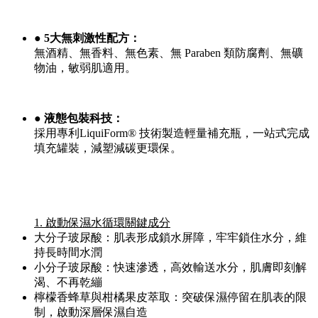
● 5大無刺激性配方：
無酒精、無香料、無色素、無 Paraben 類防腐劑、無礦
物油，敏弱肌適用。
● 液態包裝科技：
採用專利LiquiForm® 技術製造輕量補充瓶，一站式完成
填充罐裝，減塑減碳更環保。
1. 啟動保濕水循環關鍵成分
大分子玻尿酸：肌表形成鎖水屏障，牢牢鎖住水分，維
持長時間水潤
小分子玻尿酸：快速滲透，高效輸送水分，肌膚即刻解
渴、不再乾繃
檸檬香蜂草與柑橘果皮萃取：突破保濕停留在肌表的限
制，啟動深層保濕自造