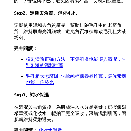
的T 字部位與下巴，避免因清潔不當而長粉刺或痘痘。
Step2、定期去角質、淨化毛孔
定期使用溫和去角質產品，幫助排除毛孔中的老廢角
質，維持肌膚光滑細緻，避免角質堆積導致毛孔粗大或
粉刺。
延伸閱讀：
粉刺清除正確3方法！不傷肌膚也能深入清潔，告
別刺激的溫和推薦
毛孔粗大怎麼辦？4款純粹保養品推薦，讓你素顏
也能自信發光
Step3、補水保濕
在清潔與去角質後，為肌膚注入水分是關鍵！選擇保濕
精華液或化妝水，輕拍至完全吸收，深層滋潤肌底，讓
肌膚維持柔嫩透亮。
延伸閱讀：
化妝水濕敷