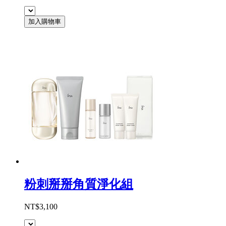
加入購物車
粉刺掰掰角質淨化組
NT$3,100