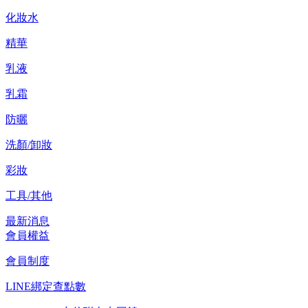
化妝水
精華
乳液
乳霜
防曬
洗顏/卸妝
彩妝
工具/其他
最新消息
會員權益
會員制度
LINE綁定查點數