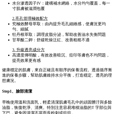
水分滲透因子IV：建構補水網絡，水分均勻覆蓋，每一
寸肌膚被滋潤包覆
2.毛孔管理極效配方
究極效酵母萃取：由內提升毛孔細緻感，使膚況更均
勻、細膩
牡丹根萃取：調理皮脂分泌，幫助改善油水失衡問題
甘草酸二鉀：舒緩乾燥泛紅、改善粗糙不適
3. 升級透亮成分方
高濃度傳明酸，有效改善暗沉、痘印等膚色不均問題，
提亮效果更有感
健康穩定的肌膚，來自正確且有順序的保養流程。透過循序漸
進的保養步驟，幫助肌膚維持水分平衡，打造穩定、透亮的理
想膚況。
Step1、臉部清潔
早晚使用溫和洗面乳，輕柔清潔肌膚毛孔中的頑固髒汙與多餘
油脂，恢復乾淨、清爽。特別注意容易堆積油脂的T 字部位與
下巴，避免因清潔不當而長粉刺或痘痘。