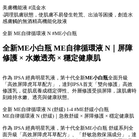
美膚機能液 #流金水
‧調理肌膚狀態，使肌膚不易發生乾荒、出油等困擾，創造水
感膚觸的無酒精高機能化妝液
全新 ME自律循環液 N #ME小白瓶
全新ME小白瓶 ME自律循環液 N｜屏障
修護 × 水嫩透亮 × 穩定健康肌
作為 IPSA 經典明星乳液，第十代全新
ME小白瓶
全面升級
「高效屏障虎耳草配方」，達到IPSA首支「雙向修護」高效
修護乳，從肌底養成穩定彈性、外層修護受損屏障，讓肌膚時
刻維持水嫩、透亮與健康狀態。
全新 ME自律循環液 N (舒緩) 1-4 #ME舒緩小白瓶
ME自律循環液 N (舒緩)｜急救舒緩 × 屏障修護 × 穩定健康肌
作為 IPSA 經典明星乳液，第十代全新ME小白瓶 舒緩系列全
面升級「高效屏障虎耳草配方」、「舒敏急救保濕成分」，達