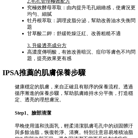
2.毛孔管理極效配方
究極效酵母萃取：由內提升毛孔細緻感，使膚況更
均勻、細膩
牡丹根萃取：調理皮脂分泌，幫助改善油水失衡問
題
甘草酸二鉀：舒緩乾燥泛紅、改善粗糙不適
3. 升級透亮成分方
高濃度傳明酸，有效改善暗沉、痘印等膚色不均問
題，提亮效果更有感
IPSA推薦的肌膚保養步驟
健康穩定的肌膚，來自正確且有順序的保養流程。透過
循序漸進的保養步驟，幫助肌膚維持水分平衡，打造穩
定、透亮的理想膚況。
Step1、臉部清潔
早晚使用溫和洗面乳，輕柔清潔肌膚毛孔中的頑固髒汙
與多餘油脂，恢復乾淨、清爽。特別注意容易堆積油脂