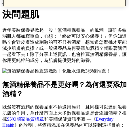
和成分也能有感保養，輕鬆解
決問題肌
近年美妝保養界掀起一股「無酒精保養品」的風潮，讓許多敏
弱肌人都如釋重負，心想：「終於可以安心保養！」但你知道
嗎？會對皮膚造成刺激的可不只有酒精！想知道怎麼挑才更能
減少肌膚的負擔？或一般保養品為何要添加酒精？就跟著我們
一起看下去！除了分享上述資訊，也會推薦無酒精保養品，讓
你用更純粹的成分，為肌膚提供更好的滋養。
無酒精保養品不是更好嗎？
為何還要添加
酒精？
既然沒有酒精的保養品更不挑適用族群，且同樣可以達到滋養
肌膚的作用，為什麼市面上大多數保養品還是會添加酒精？根
據
SNQ國家品質標章
和美國保健資訊平臺 —《
Everyday
Health
》的說明，將酒精添加在保養品內可以達到這些目的：