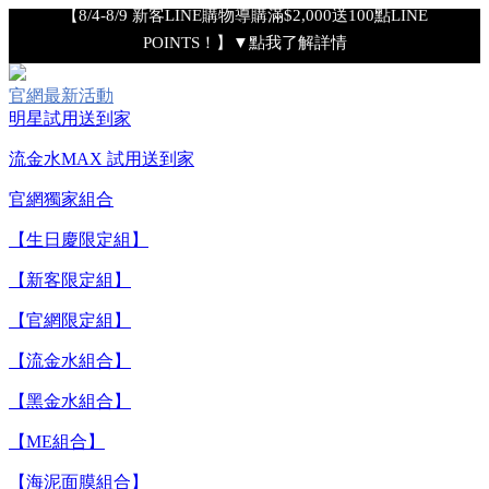
【8/4-8/9 新客LINE購物導購滿$2,000送100點LINE
POINTS！】▼點我了解詳情
【8/4-8/9 滿額享好禮▼點我了解詳情】
官網最新活動
明星試用送到家
【綁定中信LINE Pay卡享最高6%回饋▼點我了解詳情
流金水MAX 試用送到家
【重要公告】IPSA 無法驗證非官方通路銷售之品牌商品的真實
官網獨家組合
性，也無法協助此類商品的售後服務
【生日慶限定組】
【新客限定組】
【8/7-8/9 下單加碼送全效輕透UV防曬乳9ml+明星體驗4件組】
【官網限定組】
【全新流金水MAX 百元試用送到家！再享回購金】▼點我立
【流金水組合】
即試用
【黑金水組合】
【ME組合】
【8/4-8/9 單筆消費滿$3,000現折$300】
【海泥面膜組合】