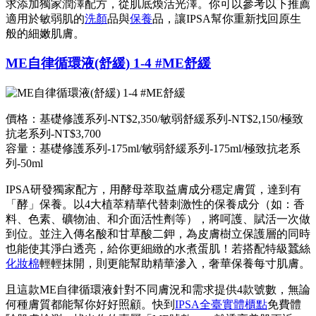
求添加獨家潤澤配方，從肌底煥活光澤。你可以參考以下推薦
適用於敏弱肌的
洗顏
品與
保養
品，讓IPSA幫你重新找回原生
般的細嫩肌膚。
ME自律循環液(舒緩) 1-4 #ME舒緩
價格：基礎修護系列-NT$2,350/敏弱舒緩系列-NT$2,150/
極致
抗老系列-NT$3,700
容量：基礎修護系列-175ml/敏弱舒緩系列-175ml/
極致抗老系
列-50ml
IPSA研發獨家配方，用酵母萃取益膚成分穩定膚質，達到有
「酵」保養。以4大植萃精華代替刺激性的保養成分（如：香
料、色素、礦物油、和介面活性劑等），將呵護、賦活一次做
到位。並注入傳名酸和甘草酸二鉀，為皮膚樹立保護層的同時
也能使其淨白透亮，給你更細緻的水煮蛋肌！若搭配特級蠶絲
化妝棉
輕輕抹開，則更能幫助精華滲入，奢華保養每寸肌膚。
且這款ME自律循環液針對不同膚況和需求提供4款號數，無論
何種膚質都能幫你好好照顧。快到
IPSA全臺實體櫃點
免費體