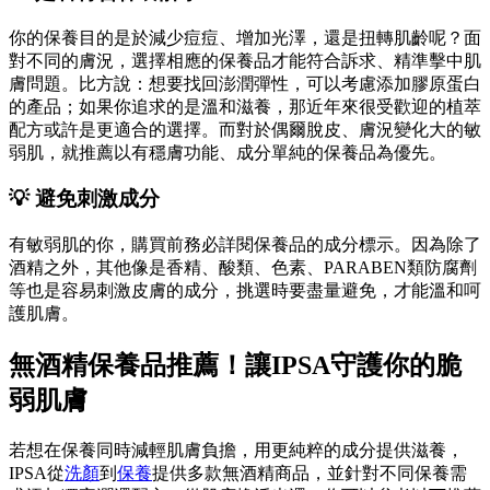
你的保養目的是於減少痘痘、增加光澤，還是扭轉肌齡呢？面
對不同的膚況，選擇相應的保養品才能符合訴求、精準擊中肌
膚問題。比方說：想要找回澎潤彈性，可以考慮添加膠原蛋白
的產品；如果你追求的是溫和滋養，那近年來很受歡迎的植萃
配方或許是更適合的選擇。而對於偶爾脫皮、膚況變化大的敏
弱肌，就推薦以有穩膚功能、成分單純的保養品為優先。
💡 避免刺激成分
有敏弱肌的你，購買前務必詳閱保養品的成分標示。因為除了
酒精之外，其他像是香精、酸類、色素、PARABEN類防腐劑
等也是容易刺激皮膚的成分，挑選時要盡量避免，才能溫和呵
護肌膚。
無酒精保養品推薦！
讓IPSA守護你的脆
弱肌膚
若想在保養同時減輕肌膚負擔，用更純粹的成分提供滋養，
IPSA從
洗顏
到
保養
提供多款無酒精商品，並針對不同保養需