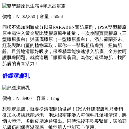
價格：NT$2,850｜容量：50ml
同樣不添加刺激成分以及PARABEN類防腐劑，IPSA雙型膠原
原生霜注入黃金配比雙膠原原生能量，一次喚醒寶寶膠原（三
型膠原蛋白）與基底膠原（一型膠原蛋白）。添加荷蘭芥末、
紅花與艷山薑的植物萃取，幫你一一擊退粗糙膚質、扭轉肌
齡。且質地滑順好吸收，保養精華能快速滲入肌底、全方位呵
護肌膚問題。就讓這瓶「膠原富翁霜」為你打造彈嫩肌，找回
肌膚的青春活力！
舒緩潔膚乳
價格：NT$900｜容量：125g
想穩定肌膚，就要從清潔開始做起！IPSA舒緩潔膚乳只要稍
微加水搓揉就能起泡，泡沫綿密能滲入每個毛孔溫和清潔，將
惱人髒汙、多餘皮脂通通帶出。同時洗後不乾癢緊繃，讓臉部
肌膚仍能保有滋潤感，敏弱肌人也能安心使用。