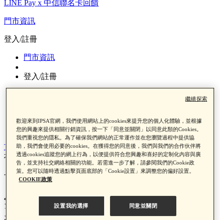
LINE Pay x 中信聯名卡回饋
門市資訊
登入/註冊
門市資訊
登入/註冊
繼續探索
歡迎來到IPSA官網，我們使用網站上的cookies來提升您的個人化體驗，並根據
0
您的興趣來提供相關行銷資訊，按一下「同意並關閉」以同意此類的Cookies。
我們重視您的隱私。為了確保我們網站的正常運作並在您瀏覽過程中提供協
首頁 >
最新消息
>
無酒精保養品推薦這幾款！溫和成分也能
助，我們會使用必要的cookies。在獲得您的同意後，我們與我們的合作伙伴將
透過cookies追蹤您的網上行為，以便提供符合您興趣和喜好的定制化內容與廣
有感保養，輕鬆解決問題肌
告，並支持社交網絡相關的功能。若需進一步了解，請參閱我們的Cookie政
策。您可以隨時透過點擊頁面底部的「Cookie設置」來調整您的偏好設置。
一月 24, 2025
COOKIE政策
無酒精保養品推薦這幾款！溫
設置我的選擇
同意並關閉