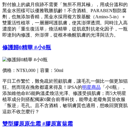
對付臉上的歲月痕跡不需要「無所不用其極」，用成分溫和的
黑金水照樣可以優雅戰勝肌齡！不含酒精、PARABEN類防腐
劑，也無添加香精，黑金水採用複方胺基酸（Amino-5-in）＋
雙重活性植萃，一層層呵護肌膚，使其澎彈透潤。同時注入高
濃度的「重生復活草」煥活精華，從肌底對抗老化因子，一瓶
即達到內修護、外澎彈，從根本喚醒肌膚的光澤與活力。
修護歸0精華 #小0瓶
價格：NT$3,000｜容量：50ml
平日工作繁忙，難免疏於照顧肌膚，讓毛孔一個比一個更加猖
狂。然而現在挽救都還來得及！IPSA的
明星商品
「小0瓶」，
添加維他命B5能夠溫柔煥活光澤、修護受損肌膚；而5大明星
植萃成分則搭配獨家0聚合前導科技，能帶走老廢角質並收服
「叛逆」毛孔。且不含酒精，敏弱膚質也適用，想喚回寶寶肌
這款不收怎麼行？
雙型膠原原生霜 #膠原富翁霜