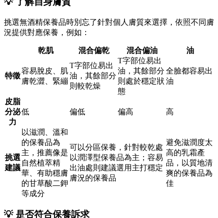
💡 了解自身膚質
挑選無酒精保養品時別忘了針對個人膚質來選擇，依照不同膚
況提供對應保養，例如：
乾肌
混合偏乾
混合偏油
油
T字部位易出
T字部位易出
容易脫皮、肌
油，其餘部分
全臉都容易出
特徵
油，其餘部分
膚乾澀、緊繃
則處於穩定狀
油
則較乾燥
態
皮脂
分泌
低
偏低
偏高
高
力
以滋潤、溫和
的保養品為
避免滋潤度太
可以分區保養，針對較乾處
主，推薦像是
高的乳霜產
挑選
以潤澤型保養品為主；容易
自然植萃精
品，以質地清
建議
出油處則建議選用主打穩定
華、有助穩膚
爽的保養品為
膚況的保養品
的甘草酸二鉀
佳
等成分
💡 是否符合保養訴求