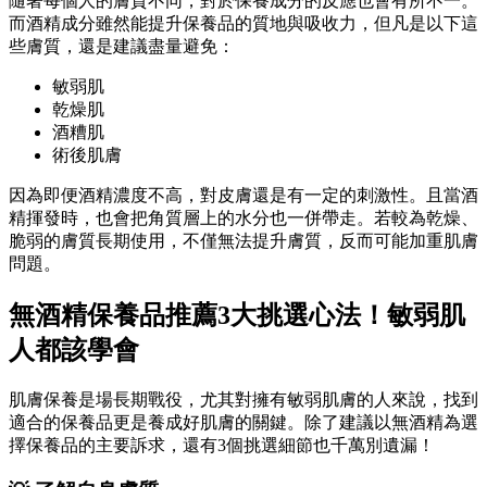
隨著每個人的膚質不同，對於保養成分的反應也會有所不一。
而酒精成分雖然能提升保養品的質地與吸收力，但凡是以下這
些膚質，還是建議盡量避免：
敏弱肌
乾燥肌
酒糟肌
術後肌膚
因為即便酒精濃度不高，對皮膚還是有一定的刺激性。且當酒
精揮發時，也會把角質層上的水分也一併帶走。若較為乾燥、
脆弱的膚質長期使用，不僅無法提升膚質，反而可能加重肌膚
問題。
無酒精保養品推薦3大挑選心法！
敏弱肌
人都該學會
肌膚保養是場長期戰役，尤其對擁有敏弱肌膚的人來說，找到
適合的保養品更是養成好肌膚的關鍵。除了建議以無酒精為選
擇保養品的主要訴求，還有3個挑選細節也千萬別遺漏！