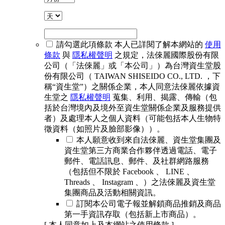
請勾選此項條款
本人已詳閱了解本網站的
使用
條款
與
隱私權聲明
之規定，法倈麗國際股份有限
公司（「法倈麗」或「本公司」）為台灣資生堂股
份有限公司（ TAIWAN SHISEIDO CO., LTD. ，下
稱“資生堂”）之關係企業，本人同意法倈麗依據資
生堂之
隱私權聲明
蒐集、利用、揭露、傳輸（包
括於台灣境內及境外至資生堂關係企業及服務提供
者）及處理本人之個人資料（可能包括本人生物特
徵資料（如照片及臉部影像））。
本人願意收到來自法倈麗、資生堂集團及
資生堂第三方商業合作夥伴透過電話、電子
郵件、電話訊息、郵件、及社群網路服務
（包括但不限於 Facebook 、 LINE 、
Threads 、 Instagram 、）之法倈麗及資生堂
集團商品及活動相關資訊。
訂閱本公司電子報並解鎖商品推銷及商品
第一手資訊存取（包括新上市商品）。
[ 本人同意如上及本網站之使用條款 ]