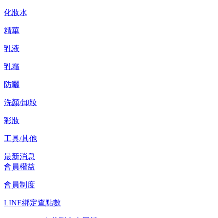
化妝水
精華
乳液
乳霜
防曬
洗顏/卸妝
彩妝
工具/其他
最新消息
會員權益
會員制度
LINE綁定查點數