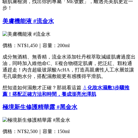
驗肌膚檢測，找出你的專屬「ME號數」，離透亮美肌更近一
步！
美膚機能液 #流金水
價格：NT$1,450｜容量：200ml
成分無酒精、無香精，流金水添加牡丹根萃取減緩肌膚過度出
油，同時加入維他命C、E複合物穩定肌膚，把泛紅、顆粒通
通趕走！內含超級玻尿酸AcHA，打造高親膚性人工水層並讓
毛孔吸飽水分，搭配濕敷能更有感獲得
平滑肌。
想知道如何濕敷才正確？那就看這篇
💧
化妝水濕敷3步驟推
薦！搭配正確方法和時間，養成澎亮光澤肌
極境新生修護精華露 #黑金水
價格：NT$2,500｜容量：150ml