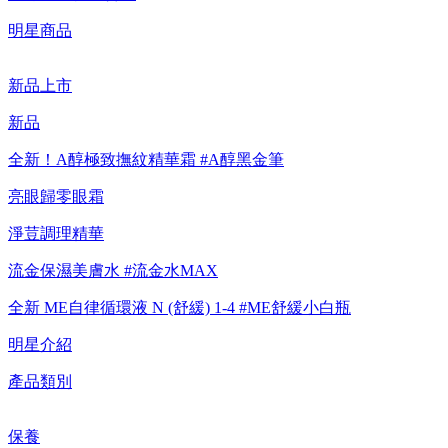
【8/4-8/9 新客LINE購物導購滿$2,000送100點LINE
明星商品
POINTS！】▼點我了解詳情
新品上市
【8/4-8/9 滿額享好禮▼點我了解詳情】
新品
【綁定中信LINE Pay卡享最高6%回饋▼點我了解詳情
全新！A醇極致撫紋精華霜 #A醇黑金筆
【重要公告】IPSA 無法驗證非官方通路銷售之品牌商品的真實
亮眼歸零眼霜
性，也無法協助此類商品的售後服務
淨荳調理精華
流金保濕美膚水 #流金水MAX
全新 ME自律循環液 N (舒緩) 1-4 #ME舒緩小白瓶
明星介紹
產品類別
保養