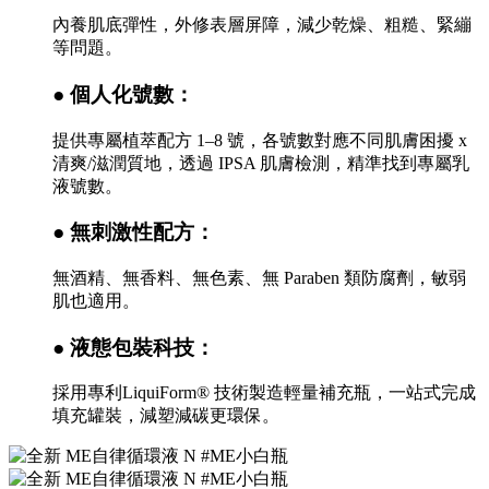
內養肌底彈性，外修表層屏障，減少乾燥、粗糙、緊繃
等問題。
● 個人化號數：
提供專屬植萃配方 1–8 號，各號數對應不同肌膚困擾 x
清爽/滋潤質地，透過 IPSA 肌膚檢測，精準找到專屬乳
液號數。
● 無刺激性配方：
無酒精、無香料、無色素、無 Paraben 類防腐劑，敏弱
肌也適用。
● 液態包裝科技：
採用專利LiquiForm® 技術製造輕量補充瓶，一站式完成
填充罐裝，減塑減碳更環保。