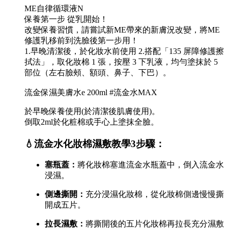
ME自律循環液N
保養第一步 從乳開始！
改變保養習慣，請嘗試新ME帶來的新膚況改變，將ME
修護乳移前到洗臉後第一步用！
1.早晚清潔後，於化妝水前使用 2.搭配「135 屏障修護擦
拭法」，取化妝棉 1 張，按壓 3 下乳液，均勻塗抹於 5
部位（左右臉頰、額頭、鼻子、下巴）。
流金保濕美膚水e 200ml #流金水MAX
於早晚保養使用(於清潔後肌膚使用)。
倒取2ml於化粧棉或手心上塗抹全臉。
💧流金水化妝棉濕敷教學3步驟：
塞瓶蓋：
將化妝棉塞進流金水瓶蓋中，倒入流金水
浸濕。
側邊撕開：
充分浸濕化妝棉，從化妝棉側邊慢慢撕
開成五片。
拉長濕敷：
將撕開後的五片化妝棉再拉長充分濕敷