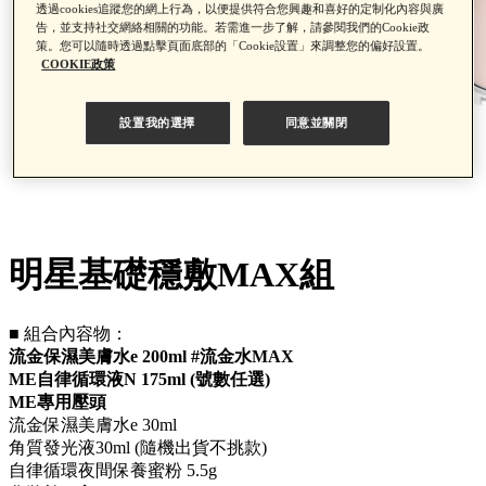
透過cookies追蹤您的網上行為，以便提供符合您興趣和喜好的定制化內容與廣
告，並支持社交網絡相關的功能。若需進一步了解，請參閱我們的Cookie政
策。您可以隨時透過點擊頁面底部的「Cookie設置」來調整您的偏好設置。
COOKIE政策
設置我的選擇
同意並關閉
明星基礎穩敷MAX組
■ 組合內容物：
流金保濕美膚水e 200ml #流金水MAX
ME自律循環液N 175ml (號數任選)
ME專用壓頭
流金保濕美膚水e 30ml
角質發光液30ml (隨機出貨不挑款)
自律循環夜間保養蜜粉 5.5g