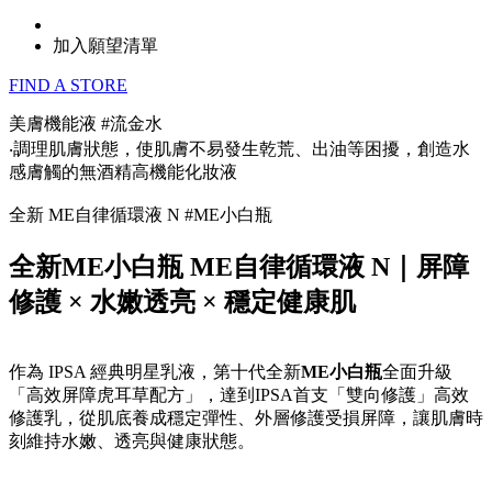
加入願望清單
FIND A STORE
美膚機能液 #流金水
‧調理肌膚狀態，使肌膚不易發生乾荒、出油等困擾，創造水
感膚觸的無酒精高機能化妝液
全新 ME自律循環液 N #ME小白瓶
全新ME小白瓶 ME自律循環液 N｜屏障
修護 × 水嫩透亮 × 穩定健康肌
作為 IPSA 經典明星乳液，第十代全新
ME小白瓶
全面升級
「高效屏障虎耳草配方」，達到IPSA首支「雙向修護」高效
修護乳，從肌底養成穩定彈性、外層修護受損屏障，讓肌膚時
刻維持水嫩、透亮與健康狀態。