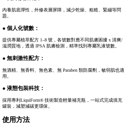
內養肌底彈性，外修表層屏障，減少乾燥、粗糙、緊繃等問
題。
● 個人化號數：
提供專屬植萃配方 1–8 號，各號數對應不同肌膚困擾 x 清爽/
滋潤質地，透過 IPSA 肌膚檢測，精準找到專屬乳液號數。
● 無刺激性配方：
無酒精、無香料、無色素、無 Paraben 類防腐劑，敏弱肌也適
用。
● 液態包裝科技：
採用專利LiquiForm® 技術製造輕量補充瓶，一站式完成填充
罐裝，減塑減碳更環保。
使用方法