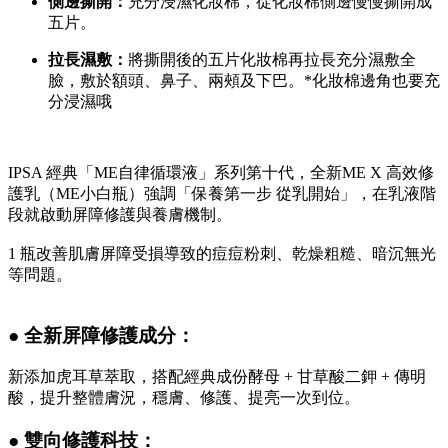
側邊撕開：
充分浸濕化妝棉，從化妝棉側邊慢慢撕開成
五片。
拉長濕敷：
將撕開後的五片化妝棉再拉長充分濕敷全
臉，敷於額頭、鼻子、兩頰及下巴。*化妝棉邊角也要充
分浸濕哦
IPSA 經典「ME自律循環液」系列第十代，全新ME X 高效修
護乳（ME小白瓶）強調「保養第一步 從乳開始」，在乳液階
段就啟動屏障修護與養膚機制。
1 瓶改善肌膚屏障受損導致的痘痘粉刺、乾燥粗糙、暗沉無光
等問題。
● 全新屏障修護成分：
新添加虎耳草萃取，搭配經典成份酵母 + 甘草酸二鉀 + 傳明
酸，提升整體膚況，穩膚、修護、提亮一次到位。
● 雙向修護科技：