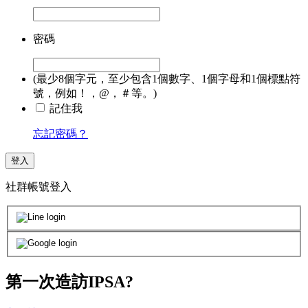
密碼
(最少8個字元，至少包含1個數字、1個字母和1個標點符
號，例如！，@，＃等。)
記住我
忘記密碼？
登入
社群帳號登入
第一次造訪IPSA?