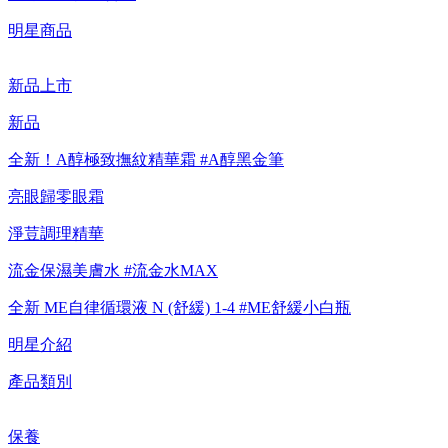
【綁定中信LINE Pay卡享最高6%回饋▼點我了解詳情
明星商品
【重要公告】IPSA 無法驗證非官方通路銷售之品牌商品的真實
新品上市
性，也無法協助此類商品的售後服務
新品
全新！A醇極致撫紋精華霜 #A醇黑金筆
亮眼歸零眼霜
淨荳調理精華
流金保濕美膚水 #流金水MAX
全新 ME自律循環液 N (舒緩) 1-4 #ME舒緩小白瓶
明星介紹
產品類別
保養