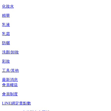
化妝水
精華
乳液
乳霜
防曬
洗顏/卸妝
彩妝
工具/其他
最新消息
會員權益
會員制度
LINE綁定查點數