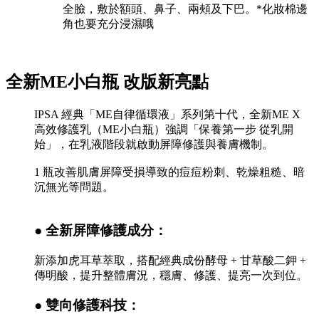
全臉，敷於額頭、鼻子、兩頰及下巴。*化妝棉邊
角也要充分浸濕哦
全新ME小白瓶 改版新亮點
IPSA 經典「ME自律循環液」系列第十代，全新ME X
高效修護乳（ME小白瓶）強調「保養第一步 從乳開
始」，在乳液階段就啟動屏障修護與養膚機制。
1 瓶改善肌膚屏障受損導致的痘痘粉刺、乾燥粗糙、暗
沉無光等問題。
● 全新屏障修護成分：
新添加虎耳草萃取，搭配經典成份酵母 + 甘草酸二鉀 +
傳明酸，提升整體膚況，穩膚、修護、提亮一次到位。
● 雙向修護科技：