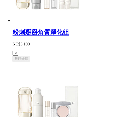
粉刺掰掰角質淨化組
NT$3,100
暫時缺貨