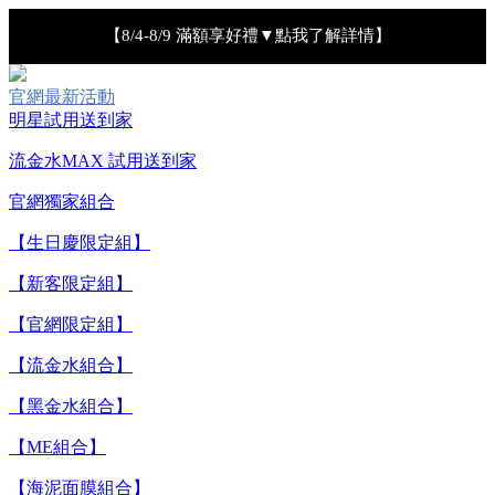
【8/4-8/9 滿額享好禮▼點我了解詳情】
【綁定中信LINE Pay卡享最高6%回饋▼點我了解詳情
官網最新活動
明星試用送到家
【重要公告】IPSA 無法驗證非官方通路銷售之品牌商品的真實
流金水MAX 試用送到家
性，也無法協助此類商品的售後服務
官網獨家組合
【全新流金水MAX 百元試用送到家！再享回購金】▼點我立
【生日慶限定組】
即試用
【新客限定組】
【8/4-8/9 單筆消費滿$3,000現折$300】
【官網限定組】
【流金水組合】
【8/4-8/9 新客LINE購物導購滿$2,000送100點LINE
【黑金水組合】
POINTS！】▼點我了解詳情
【ME組合】
【8/4-8/9 滿額享好禮▼點我了解詳情】
【海泥面膜組合】