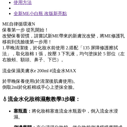
使用方法
全新ME小白瓶 改版新亮點
ME自律循環液N
保養第一步 從乳開始！
改變保養習慣，請嘗試新ME帶來的新膚況改變，將ME修護乳
移前到洗臉後第一步用！
1.早晚清潔後，於化妝水前使用 2.搭配「135 屏障修護擦拭
法」，取化妝棉 1 張，按壓 3 下乳液，均勻塗抹於 5 部位（左
右臉頰、額頭、鼻子、下巴）。
流金保濕美膚水e 200ml #流金水MAX
於早晚保養使用(於清潔後肌膚使用)。
倒取2ml於化粧棉或手心上塗抹全臉。
💧流金水化妝棉濕敷教學3步驟：
塞瓶蓋：
將化妝棉塞進流金水瓶蓋中，倒入流金水浸
濕。