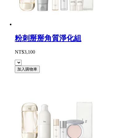
粉刺掰掰角質淨化組
NT$3,100
加入購物車