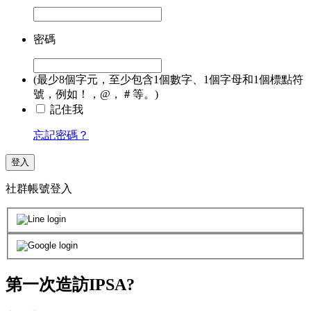
密碼
(最少8個字元，至少包含1個數字、1個字母和1個標點符
號，例如！，@，＃等。)
記住我
忘記密碼？
登入
社群帳號登入
第一次造訪IPSA?