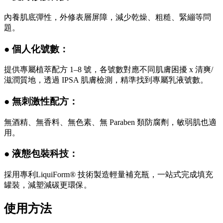
內養肌底彈性，外修表層屏障，減少乾燥、粗糙、緊繃等問
題。
● 個人化號數：
提供專屬植萃配方 1–8 號，各號數對應不同肌膚困擾 x 清爽/
滋潤質地，透過 IPSA 肌膚檢測，精準找到專屬乳液號數。
● 無刺激性配方：
無酒精、無香料、無色素、無 Paraben 類防腐劑，敏弱肌也適
用。
● 液態包裝科技：
採用專利LiquiForm® 技術製造輕量補充瓶，一站式完成填充
罐裝，減塑減碳更環保。
使用方法