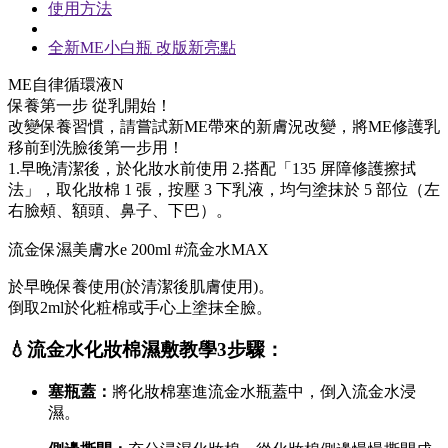
使用方法
全新ME小白瓶 改版新亮點
ME自律循環液N
保養第一步 從乳開始！
改變保養習慣，請嘗試新ME帶來的新膚況改變，將ME修護乳
移前到洗臉後第一步用！
1.早晚清潔後，於化妝水前使用 2.搭配「135 屏障修護擦拭
法」，取化妝棉 1 張，按壓 3 下乳液，均勻塗抹於 5 部位（左
右臉頰、額頭、鼻子、下巴）。
流金保濕美膚水e 200ml #流金水MAX
於早晚保養使用(於清潔後肌膚使用)。
倒取2ml於化粧棉或手心上塗抹全臉。
💧流金水化妝棉濕敷教學3步驟：
塞瓶蓋：
將化妝棉塞進流金水瓶蓋中，倒入流金水浸
濕。