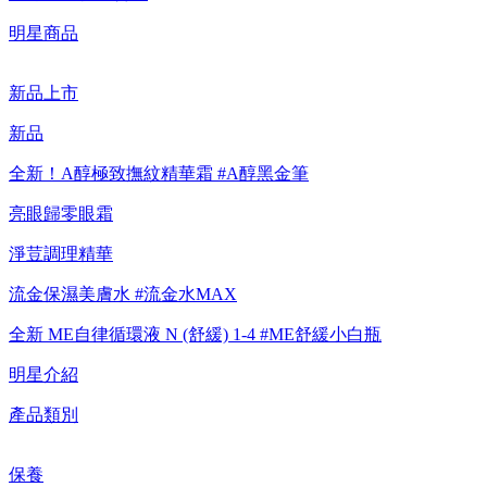
明星商品
【重要公告】IPSA 無法驗證非官方通路銷售之品牌商品的真實
性，也無法協助此類商品的售後服務
新品上市
新品
全新！A醇極致撫紋精華霜 #A醇黑金筆
亮眼歸零眼霜
淨荳調理精華
流金保濕美膚水 #流金水MAX
全新 ME自律循環液 N (舒緩) 1-4 #ME舒緩小白瓶
明星介紹
產品類別
保養