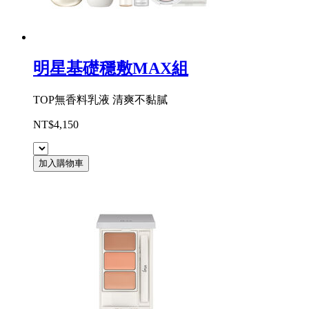
明星基礎穩敷MAX組
TOP無香料乳液 清爽不黏膩
NT$4,150
加入購物車