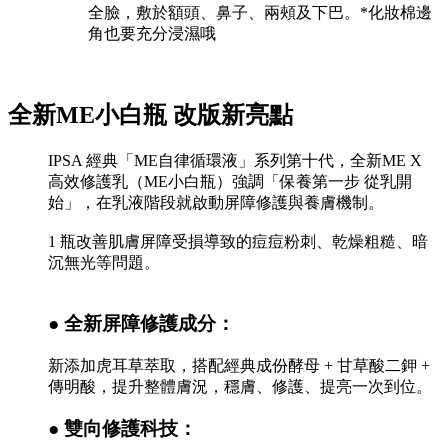
全臉，敷於額頭、鼻子、兩頰及下巴。*化妝棉邊
角也要充分浸濕哦
全新ME小白瓶 改版新亮點
IPSA 經典「ME自律循環液」系列第十代，全新ME X
高效修護乳（ME小白瓶）強調「保養第一步 從乳開
始」，在乳液階段就啟動屏障修護與養膚機制。
1 瓶改善肌膚屏障受損導致的痘痘粉刺、乾燥粗糙、暗
沉無光等問題。
● 全新屏障修護成分：
新添加虎耳草萃取，搭配經典成份酵母 + 甘草酸二鉀 +
傳明酸，提升整體膚況，穩膚、修護、提亮一次到位。
● 雙向修護科技：