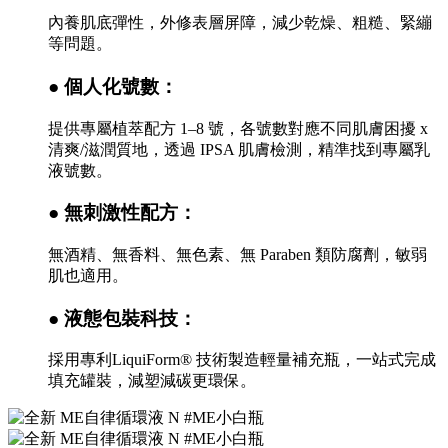
內養肌底彈性，外修表層屏障，減少乾燥、粗糙、緊繃
等問題。
● 個人化號數：
提供專屬植萃配方 1–8 號，各號數對應不同肌膚困擾 x
清爽/滋潤質地，透過 IPSA 肌膚檢測，精準找到專屬乳
液號數。
● 無刺激性配方：
無酒精、無香料、無色素、無 Paraben 類防腐劑，敏弱
肌也適用。
● 液態包裝科技：
採用專利LiquiForm® 技術製造輕量補充瓶，一站式完成
填充罐裝，減塑減碳更環保。