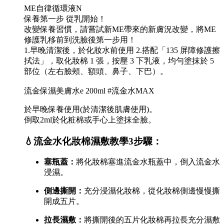
ME自律循環液N
保養第一步 從乳開始！
改變保養習慣，請嘗試新ME帶來的新膚況改變，將ME
修護乳移前到洗臉後第一步用！
1.早晚清潔後，於化妝水前使用 2.搭配「135 屏障修護擦
拭法」，取化妝棉 1 張，按壓 3 下乳液，均勻塗抹於 5
部位（左右臉頰、額頭、鼻子、下巴）。
流金保濕美膚水e 200ml #流金水MAX
於早晚保養使用(於清潔後肌膚使用)。
倒取2ml於化粧棉或手心上塗抹全臉。
💧流金水化妝棉濕敷教學3步驟：
塞瓶蓋：
將化妝棉塞進流金水瓶蓋中，倒入流金水
浸濕。
側邊撕開：
充分浸濕化妝棉，從化妝棉側邊慢慢撕
開成五片。
拉長濕敷：
將撕開後的五片化妝棉再拉長充分濕敷