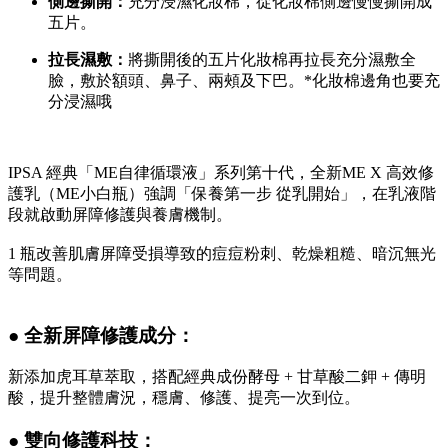
側邊撕開：
充分浸濕化妝棉，從化妝棉側邊慢慢撕開成
五片。
拉長濕敷：
將撕開後的五片化妝棉再拉長充分濕敷全
臉，敷於額頭、鼻子、兩頰及下巴。*化妝棉邊角也要充
分浸濕哦
IPSA 經典「ME自律循環液」系列第十代，全新ME X 高效修
護乳（ME小白瓶）強調「保養第一步 從乳開始」，在乳液階
段就啟動屏障修護與養膚機制。
1 瓶改善肌膚屏障受損導致的痘痘粉刺、乾燥粗糙、暗沉無光
等問題。
● 全新屏障修護成分：
新添加虎耳草萃取，搭配經典成份酵母 + 甘草酸二鉀 + 傳明
酸，提升整體膚況，穩膚、修護、提亮一次到位。
● 雙向修護科技：