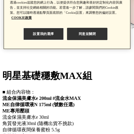
透過cookies追蹤您的網上行為，以便提供符合您興趣和喜好的定制化內容與廣
告，並支持社交網絡相關的功能。若需進一步了解，請參閱我們的Cookie政
策。您可以隨時透過點擊頁面底部的「Cookie設置」來調整您的偏好設置。
COOKIE政策
設置我的選擇
同意並關閉
明星基礎穩敷MAX組
■ 組合內容物：
流金保濕美膚水e 200ml #流金水MAX
ME自律循環液N 175ml (號數任選)
ME專用壓頭
流金保濕美膚水e 30ml
角質發光液30ml (隨機出貨不挑款)
自律循環夜間保養蜜粉 5.5g