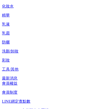
化妝水
精華
乳液
乳霜
防曬
洗顏/卸妝
彩妝
工具/其他
最新消息
會員權益
會員制度
LINE綁定查點數