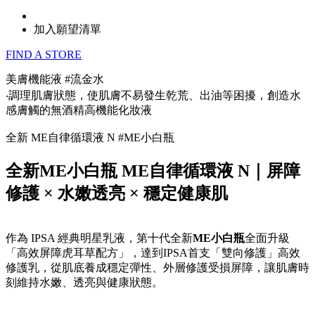
加入願望清單
FIND A STORE
美膚機能液 #流金水
‧調理肌膚狀態，使肌膚不易發生乾荒、出油等困擾，創造水
感膚觸的無酒精高機能化妝液
全新 ME自律循環液 N #ME小白瓶
全新ME小白瓶 ME自律循環液 N｜屏障
修護 × 水嫩透亮 × 穩定健康肌
作為 IPSA 經典明星乳液，第十代全新
ME小白瓶
全面升級
「高效屏障虎耳草配方」，達到IPSA首支「雙向修護」高效
修護乳，從肌底養成穩定彈性、外層修護受損屏障，讓肌膚時
刻維持水嫩、透亮與健康狀態。