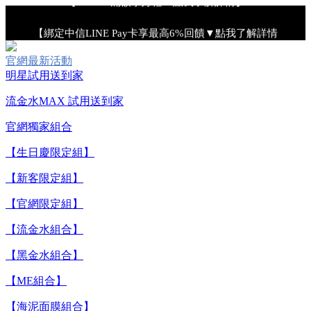
【綁定中信LINE Pay卡享最高6%回饋▼點我了解詳情
官網最新活動
【重要公告】IPSA 無法驗證非官方通路銷售之品牌商品的真實
明星試用送到家
性，也無法協助此類商品的售後服務
流金水MAX 試用送到家
【全新流金水MAX 百元試用送到家！再享回購金】▼點我立
官網獨家組合
即試用
【生日慶限定組】
【新客限定組】
【8/4-8/9 單筆消費滿$3,000現折$300】
【官網限定組】
【8/4-8/9 新客LINE購物導購滿$2,000送100點LINE
【流金水組合】
POINTS！】▼點我了解詳情
【黑金水組合】
【8/4-8/9 滿額享好禮▼點我了解詳情】
【ME組合】
【綁定中信LINE Pay卡享最高6%回饋▼點我了解詳情
【海泥面膜組合】