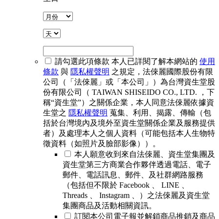
請勾選此項條款
本人已詳閱了解本網站的
使用
條款
與
隱私權聲明
之規定，法倈麗國際股份有限
公司（「法倈麗」或「本公司」）為台灣資生堂股
份有限公司（ TAIWAN SHISEIDO CO., LTD. ，下
稱“資生堂”）之關係企業，本人同意法倈麗依據資
生堂之
隱私權聲明
蒐集、利用、揭露、傳輸（包
括於台灣境內及境外至資生堂關係企業及服務提供
者）及處理本人之個人資料（可能包括本人生物特
徵資料（如照片及臉部影像））。
本人願意收到來自法倈麗、資生堂集團及
資生堂第三方商業合作夥伴透過電話、電子
郵件、電話訊息、郵件、及社群網路服務
（包括但不限於 Facebook 、 LINE 、
Threads 、 Instagram 、）之法倈麗及資生堂
集團商品及活動相關資訊。
訂閱本公司電子報並解鎖商品推銷及商品