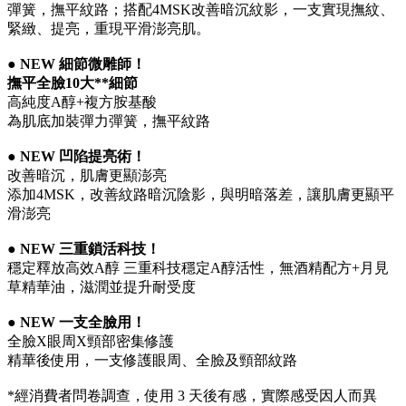
彈簧，撫平紋路；搭配4MSK改善暗沉紋影，一支實現撫紋、
緊緻、提亮，重現平滑澎亮肌。
● NEW 細節微雕師！
撫平全臉10大**細節
高純度A醇+複方胺基酸
為肌底加裝彈力彈簧，撫平紋路
● NEW 凹陷提亮術！
改善暗沉，肌膚更顯澎亮
添加4MSK，改善紋路暗沉陰影，與明暗落差，讓肌膚更顯平
滑澎亮
● NEW 三重鎖活科技！
穩定釋放高效A醇 三重科技穩定A醇活性，無酒精配方+月見
草精華油，滋潤並提升耐受度
● NEW 一支全臉用！
全臉X眼周X頸部密集修護
精華後使用，一支修護眼周、全臉及頸部紋路
*經消費者問卷調查，使用 3 天後有感，實際感受因人而異