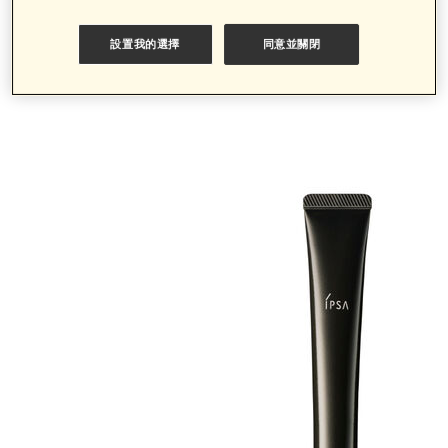
全新！A醇極致撫紋精華霜 #A醇黑金筆
設置我的選擇
同意並關閉