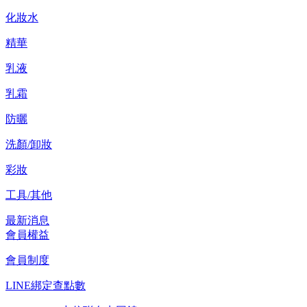
化妝水
精華
乳液
乳霜
防曬
洗顏/卸妝
彩妝
工具/其他
最新消息
會員權益
會員制度
LINE綁定查點數