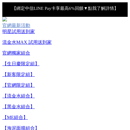
【綁定中信LINE Pay卡享最高6%回饋▼點我了解詳情】
【重要公告】IPSA 無法驗證非官方通路銷售之品牌商品的真實
官網最新活動
性，也無法協助此類商品的售後服務
明星試用送到家
流金水MAX 試用送到家
【全新流金水MAX 百元試用送到家！再享回購金】▼點我立
官網獨家組合
即試用
【生日慶限定組】
【8/10-8/16 新客LINE購物導購滿$2,000送100點LINE
【新客限定組】
POINTS！】▼點我了解詳情
【官網限定組】
【綁定中信LINE Pay卡享最高6%回饋▼點我了解詳情】
【流金水組合】
【重要公告】IPSA 無法驗證非官方通路銷售之品牌商品的真實
【黑金水組合】
性，也無法協助此類商品的售後服務
【ME組合】
【海泥面膜組合】