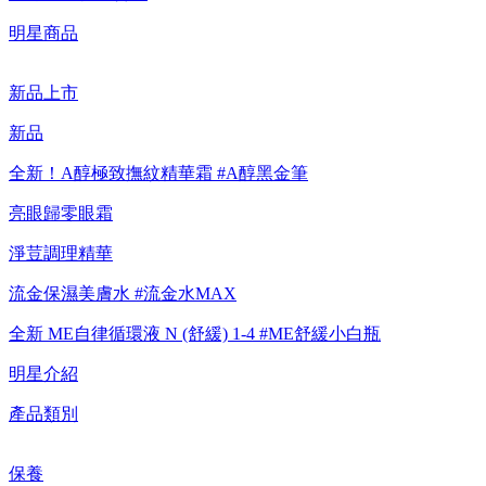
明星商品
新品上市
新品
全新！A醇極致撫紋精華霜 #A醇黑金筆
亮眼歸零眼霜
淨荳調理精華
流金保濕美膚水 #流金水MAX
全新 ME自律循環液 N (舒緩) 1-4 #ME舒緩小白瓶
明星介紹
產品類別
保養