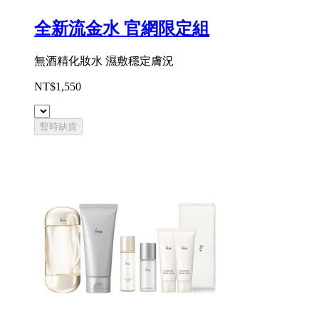
全新流金水 官網限定組
無酒精化妝水 濕敷穩定膚況
NT$1,550
暫時缺貨