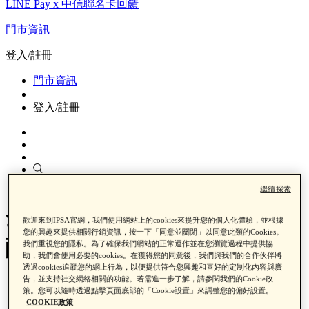
LINE Pay x 中信聯名卡回饋
門市資訊
登入/註冊
門市資訊
登入/註冊
0
繼續探索
全新！A醇極致撫紋精華霜 #A
歡迎來到IPSA官網，我們使用網站上的cookies來提升您的個人化體驗，並根據
您的興趣來提供相關行銷資訊，按一下「同意並關閉」以同意此類的Cookies。
醇黑金筆
我們重視您的隱私。為了確保我們網站的正常運作並在您瀏覽過程中提供協
助，我們會使用必要的cookies。在獲得您的同意後，我們與我們的合作伙伴將
透過cookies追蹤您的網上行為，以便提供符合您興趣和喜好的定制化內容與廣
告，並支持社交網絡相關的功能。若需進一步了解，請參閱我們的Cookie政
首頁
策。您可以隨時透過點擊頁面底部的「Cookie設置」來調整您的偏好設置。
產品類別
COOKIE政策