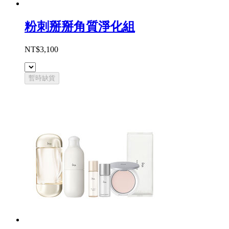
粉刺掰掰角質淨化組
NT$3,100
暫時缺貨