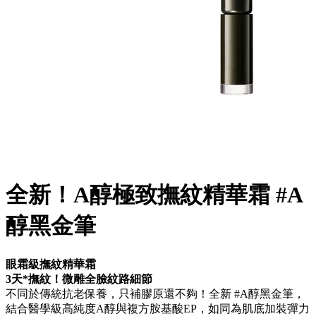
全新！A醇極致撫紋精華霜 #A
醇黑金筆
眼霜級撫紋精華霜
3天*撫紋！微雕全臉紋路細節
不同於傳統抗老保養，只補膠原還不夠！全新 #A醇黑金筆，
結合醫學級高純度A醇與複方胺基酸EP，如同為肌底加裝彈力