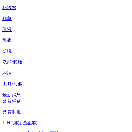
化妝水
精華
乳液
乳霜
防曬
洗顏/卸妝
彩妝
工具/其他
最新消息
會員權益
會員制度
LINE綁定查點數