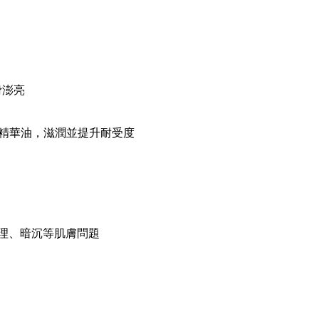
滑澎亮
草精華油，滋潤並提升耐受度
紋理、暗沉等肌膚問題