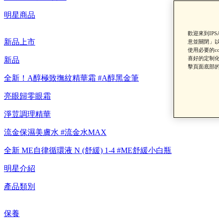
明星商品
歡迎來到IP
新品上市
意並關閉」以
使用必要的c
喜好的定制化
新品
【8/
擊頁面底部的
全新！A醇極致撫紋精華霜 #A醇黑金筆
亮眼歸零眼霜
淨荳調理精華
流金保濕美膚水 #流金水MAX
全新 ME自律循環液 N (舒緩) 1-4 #ME舒緩小白瓶
明星介紹
【重要公告】I
產品類別
保養