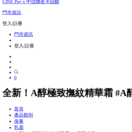
LINE Pay x 中信聯名卡回饋
門市資訊
登入/註冊
門市資訊
登入/註冊
0
全新！A醇極致撫紋精華霜 #A
首頁
產品類別
保養
乳霜