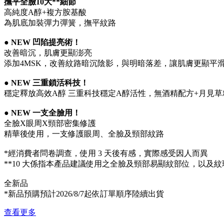
撫平全臉10大**細節
高純度A醇+複方胺基酸
為肌底加裝彈力彈簧，撫平紋路
● NEW 凹陷提亮術！
改善暗沉，肌膚更顯澎亮
添加4MSK，改善紋路暗沉陰影，與明暗落差，讓肌膚更顯平
● NEW 三重鎖活科技！
穩定釋放高效A醇 三重科技穩定A醇活性，無酒精配方+月見
● NEW 一支全臉用！
全臉X眼周X頸部密集修護
精華後使用，一支修護眼周、全臉及頸部紋路
*經消費者問卷調查，使用 3 天後有感，實際感受因人而異
**10 大係指本產品建議使用之全臉及頸部易顯紋部位，以及
全新品
*新品預購預計2026/8/7起依訂單順序陸續出貨
查看更多