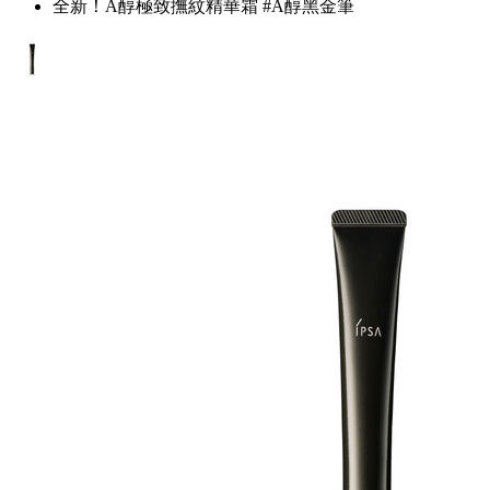
全新！A醇極致撫紋精華霜 #A醇黑金筆