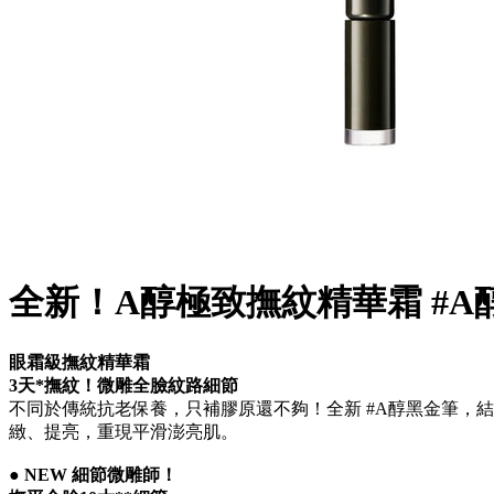
全新！A醇極致撫紋精華霜 #A
眼霜級撫紋精華霜
3天*撫紋！微雕全臉紋路細節
不同於傳統抗老保養，只補膠原還不夠！全新 #A醇黑金筆，
緻、提亮，重現平滑澎亮肌。
● NEW 細節微雕師！