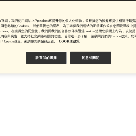
【8/4-8/9 單筆消費滿$3,000現折$300】
SA官網，我們使用網站上的cookies來提升您的個人化體驗，並根據您的興趣來提供相關行銷
同意此類的Cookies。 我們重視您的隱私。為了確保我們網站的正常運作並在您瀏覽過程中
ookies。在獲得您的同意後，我們與我們的合作伙伴將透過cookies追蹤您的網上行為，以便
內容與廣告，並支持社交網絡相關的功能。若需進一步了解，請參閱我們的Cookie政策。您
4-8/9 新客LINE購物導購滿$2,000送100點LINE POINTS！】▼點我
「Cookie設置」來調整您的偏好設置。
COOKIE政策
設置我的選擇
同意並關閉
【8/4-8/9 滿額享好禮▼點我了解詳情】
【綁定中信LINE Pay卡享最高6%回饋▼點我了解詳情
PSA 無法驗證非官方通路銷售之品牌商品的真實性，也無法協助此