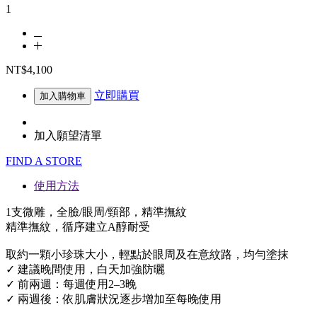
1
NT$4,100
立即購買
加入購物車
加入願望清單
FIND A STORE
使用方法
1支微雕，全臉/眼周/頸部，精準撫紋
精準撫紋，循序建立A醇耐受
取約一顆小珍珠大小，輕點於眼周及在意紋路，均勻塗抹
✓ 建議晚間使用，白天加強防曬
✓ 前兩週：每週使用2–3晚
✓ 兩週後：依肌膚狀況逐步增加至每晚使用