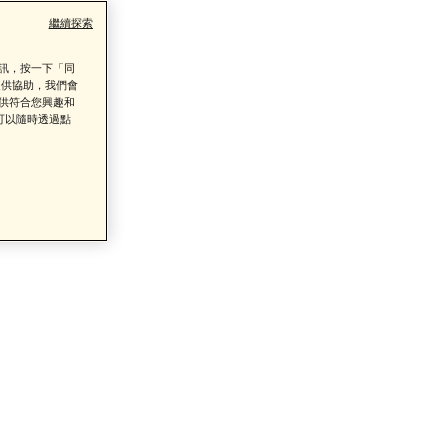
繼續探索
資訊，按一下「同
提供協助，我們會
提供符合您興趣和
可以隨時透過點
了解詳情
類商品的售後服務