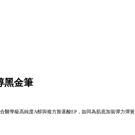
醇黑金筆
結合醫學級高純度A醇與複方胺基酸EP，如同為肌底加裝彈力彈簧