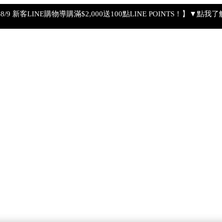
4-8/9 新客LINE購物導購滿$2,000送100點LINE POINTS！】▼點我
【8/4-8/9 滿額享好禮▼點我了解詳情】
【綁定中信LINE Pay卡享最高6%回饋▼點我了解詳情
PSA 無法驗證非官方通路銷售之品牌商品的真實性，也無法協助此
【8/7-8/9 下單加碼送全效輕透UV防曬乳9ml+明星體驗4件組】
【全新流金水MAX 百元試用送到家！再享回購金】▼點我立即試用