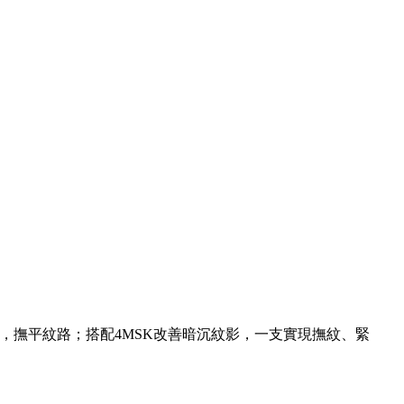
，撫平紋路；搭配4MSK改善暗沉紋影，一支實現撫紋、緊