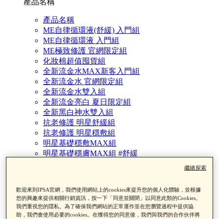
產品名稱
產品名稱
ME自律循環液(舒緩) 入門組
ME自律循環液 入門組
ME極致修護 官網限定組
化妝棉超值囤貨組
全新流金水MAX新客入門組
全新流金水 官網限定組
全新流金水雙入組
全新流金亮白 夏日限定組
全新黑白神水雙入組
抗老修護 明星舒緩組
抗老修護 明星穩敷組
明星基礎穩敷MAX組
明星基礎穩膚MAX組 #舒緩
亮眼歸0眼霜組
繼續探索
修護歸0精華 夏日限定組
海泥面膜夏日限定組
歡迎來到IPSA官網，我們使用網站上的cookies來提升您的個人化體驗，並根據
海泥面膜黑頭掰掰透亮組
您的興趣來提供相關行銷資訊，按一下「同意並關閉」以同意此類的Cookies。
粉刺掰掰角質淨化組
我們重視您的隱私。為了確保我們網站的正常運作並在您瀏覽過程中提供協
追光淨亮精華組
助，我們會使用必要的cookies。在獲得您的同意後，我們與我們的合作伙伴將