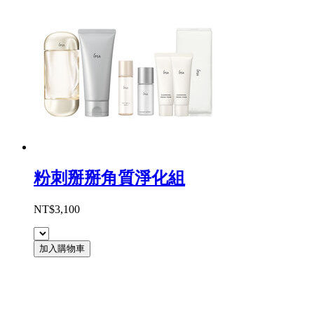
粉刺掰掰角質淨化組
NT$3,100
加入購物車