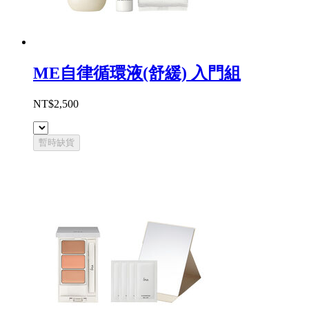
ME自律循環液(舒緩) 入門組
NT$2,500
暫時缺貨