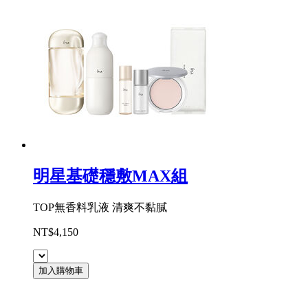
明星基礎穩敷MAX組
TOP無香料乳液 清爽不黏膩
NT$4,150
加入購物車