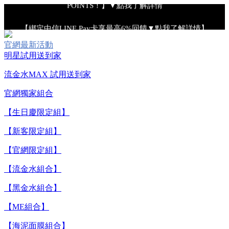
【綁定中信LINE Pay卡享最高6%回饋▼點我了解詳情】
官網最新活動
【重要公告】IPSA 無法驗證非官方通路銷售之品牌商品的真實
明星試用送到家
性，也無法協助此類商品的售後服務
流金水MAX 試用送到家
官網獨家組合
【全新流金水MAX 百元試用送到家！再享回購金】▼點我立
即試用
【生日慶限定組】
【新客限定組】
【8/4-8/9 單筆消費滿$3,000現折$300】
【官網限定組】
【流金水組合】
【8/4-8/9 新客LINE購物導購滿$2,000送100點LINE
POINTS！】▼點我了解詳情
【黑金水組合】
【綁定中信LINE Pay卡享最高6%回饋▼點我了解詳情】
【ME組合】
【海泥面膜組合】