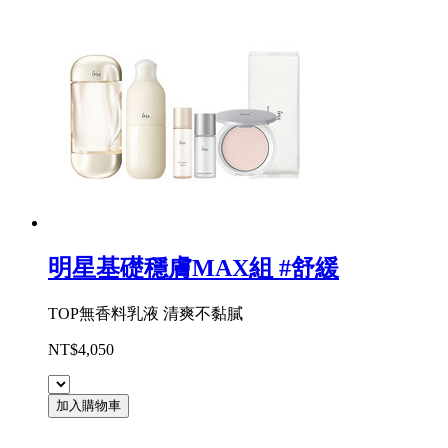
明星基礎穩膚MAX組 #舒緩
TOP無香料乳液 清爽不黏膩
NT$4,050
加入購物車