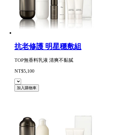
抗老修護 明星穩敷組
TOP無香料乳液 清爽不黏膩
NT$5,100
加入購物車