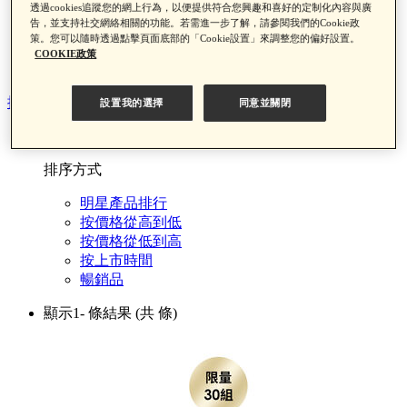
透過cookies追蹤您的網上行為，以便提供符合您興趣和喜好的定制化內容與廣
黑金神水夏日限定組
告，並支持社交網絡相關的功能。若需進一步了解，請參閱我們的Cookie政
遮瑕盤夏日限定組
策。您可以隨時透過點擊頁面底部的「Cookie設置」來調整您的偏好設置。
顆粒掰掰精華組
COOKIE政策
雙型膠原原生霜 夏日限定組
排序方式
設置我的選擇
同意並關閉
排序
排序方式
明星產品排行
按價格從高到低
按價格從低到高
按上市時間
暢銷品
顯示1-
條結果
(共
條)