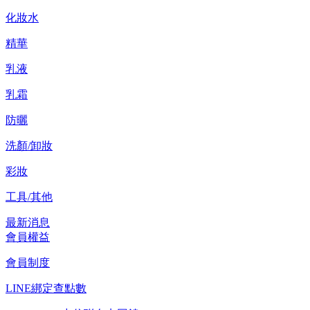
化妝水
精華
乳液
乳霜
防曬
洗顏/卸妝
彩妝
工具/其他
最新消息
會員權益
會員制度
LINE綁定查點數