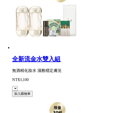
全新流金水雙入組
無酒精化妝水 濕敷穩定膚況
NT$3,100
加入購物車