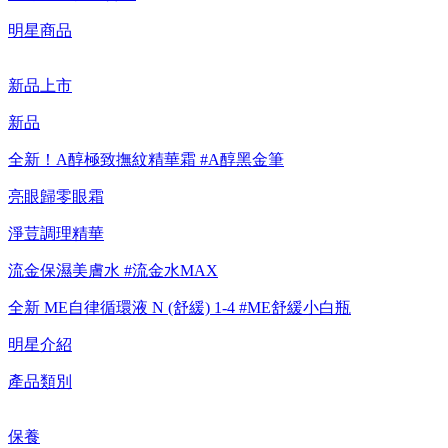
【重要公告】IPSA 無法驗證非官方通路銷售之品牌商品的真實
明星商品
性，也無法協助此類商品的售後服務
新品上市
新品
全新！A醇極致撫紋精華霜 #A醇黑金筆
亮眼歸零眼霜
淨荳調理精華
流金保濕美膚水 #流金水MAX
全新 ME自律循環液 N (舒緩) 1-4 #ME舒緩小白瓶
明星介紹
產品類別
保養