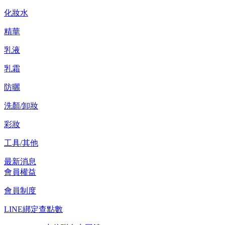
化妝水
精華
乳液
乳霜
防曬
洗顏/卸妝
彩妝
工具/其他
最新消息
會員權益
會員制度
LINE綁定查點數