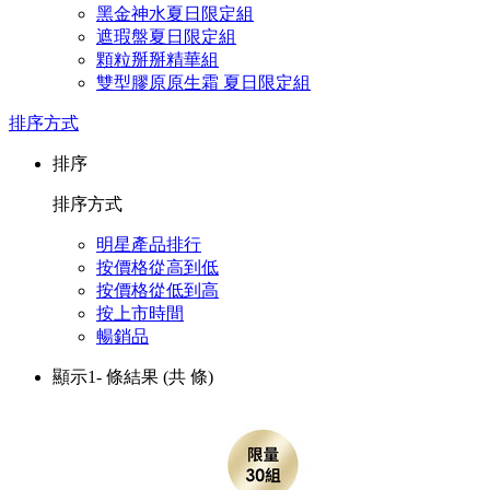
黑金神水夏日限定組
遮瑕盤夏日限定組
顆粒掰掰精華組
雙型膠原原生霜 夏日限定組
排序方式
排序
排序方式
明星產品排行
按價格從高到低
按價格從低到高
按上市時間
暢銷品
顯示1-
條結果
(共
條)