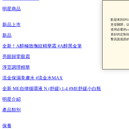
明星商品
歡迎來到IP
新品上市
意並關閉」以
使用必要的c
【重要公告】I
喜好的定制化
新品
擊頁面底部的
全新！A醇極致撫紋精華霜 #A醇黑金筆
亮眼歸零眼霜
淨荳調理精華
流金保濕美膚水 #流金水MAX
全新 ME自律循環液 N (舒緩) 1-4 #ME舒緩小白瓶
明星介紹
產品類別
保養