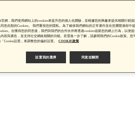
【綁定中信LINE Pay卡享最高6%回饋▼點我了解詳情】
SA官網，我們使用網站上的cookies來提升您的個人化體驗，並根據您的興趣來提供相關行銷
同意此類的Cookies。 我們重視您的隱私。為了確保我們網站的正常運作並在您瀏覽過程中
ookies。在獲得您的同意後，我們與我們的合作伙伴將透過cookies追蹤您的網上行為，以便
PSA 無法驗證非官方通路銷售之品牌商品的真實性，也無法協助此
內容與廣告，並支持社交網絡相關的功能。若需進一步了解，請參閱我們的Cookie政策。您
「Cookie設置」來調整您的偏好設置。
COOKIE政策
設置我的選擇
同意並關閉