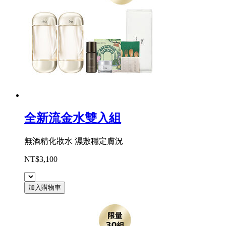
全新流金水雙入組
無酒精化妝水 濕敷穩定膚況
NT$3,100
加入購物車