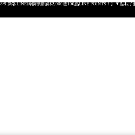
4-8/9 新客LINE購物導購滿$2,000送100點LINE POINTS！】▼點我
【綁定中信LINE Pay卡享最高6%回饋▼點我了解詳情】
PSA 無法驗證非官方通路銷售之品牌商品的真實性，也無法協助此
【全新流金水MAX 百元試用送到家！再享回購金】▼點我立即試用
【8/4-8/9 單筆消費滿$3,000現折$300】
4-8/9 新客LINE購物導購滿$2,000送100點LINE POINTS！】▼點我