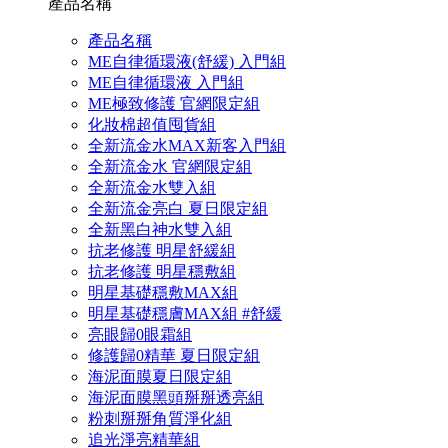
產品名稱
產品名稱
ME自律循環液(舒緩) 入門組
ME自律循環液 入門組
ME極致修護 官網限定組
化妝棉超值囤貨組
全新流金水MAX新客入門組
全新流金水 官網限定組
全新流金水雙入組
全新流金亮白 夏日限定組
全新黑白神水雙入組
抗老修護 明星舒緩組
抗老修護 明星穩敷組
明星基礎穩敷MAX組
明星基礎穩膚MAX組 #舒緩
亮眼歸0眼霜組
修護歸0精華 夏日限定組
海泥面膜夏日限定組
海泥面膜黑頭掰掰透亮組
粉刺掰掰角質淨化組
追光淨亮精華組