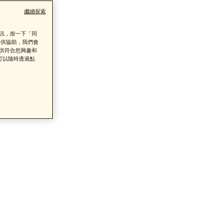
繼續探索
資訊，按一下「同
提供協助，我們會
提供符合您興趣和
類商品的售後服務
可以隨時透過點