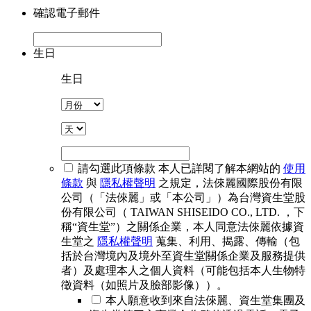
確認電子郵件
生日
生日
請勾選此項條款
本人已詳閱了解本網站的
使用
條款
與
隱私權聲明
之規定，法倈麗國際股份有限
公司（「法倈麗」或「本公司」）為台灣資生堂股
份有限公司（ TAIWAN SHISEIDO CO., LTD. ，下
稱“資生堂”）之關係企業，本人同意法倈麗依據資
生堂之
隱私權聲明
蒐集、利用、揭露、傳輸（包
括於台灣境內及境外至資生堂關係企業及服務提供
者）及處理本人之個人資料（可能包括本人生物特
徵資料（如照片及臉部影像））。
本人願意收到來自法倈麗、資生堂集團及