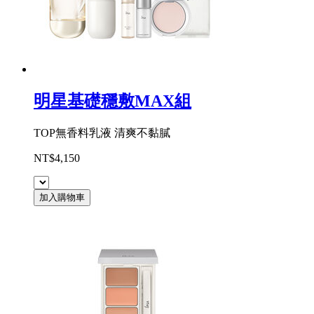
明星基礎穩敷MAX組
TOP無香料乳液 清爽不黏膩
NT$4,150
加入購物車