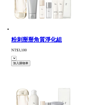
粉刺掰掰角質淨化組
NT$3,100
加入購物車