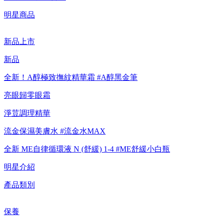
【重要公告】IPSA 無法驗證非官方通路銷售之品牌商品的真實
明星商品
性，也無法協助此類商品的售後服務
新品上市
新品
全新！A醇極致撫紋精華霜 #A醇黑金筆
亮眼歸零眼霜
淨荳調理精華
流金保濕美膚水 #流金水MAX
全新 ME自律循環液 N (舒緩) 1-4 #ME舒緩小白瓶
明星介紹
產品類別
保養