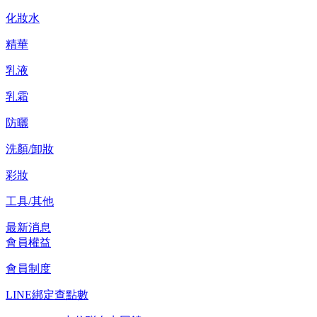
化妝水
精華
乳液
乳霜
防曬
洗顏/卸妝
彩妝
工具/其他
最新消息
會員權益
會員制度
LINE綁定查點數