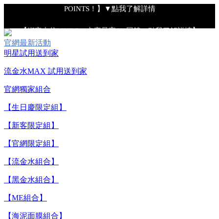
POINTS！】▼點我了解詳情
【綁定中信LINE Pay卡享最高6%回饋▼點我了解詳情】
官網最新活動
明星試用送到家
【重要公告】IPSA 無法驗證非官方通路銷售之品牌商品的真實
性，也無法協助此類商品的售後服務
流金水MAX 試用送到家
官網獨家組合
【全新流金水MAX 百元試用送到家！再享回購金】▼點我立
【生日慶限定組】
即試用
【新客限定組】
【8/4-8/9 單筆消費滿$3,000現折$300】
【官網限定組】
【流金水組合】
【8/4-8/9 新客LINE購物導購滿$2,000送100點LINE
【黑金水組合】
POINTS！】▼點我了解詳情
【ME組合】
【綁定中信LINE Pay卡享最高6%回饋▼點我了解詳情】
【海泥面膜組合】