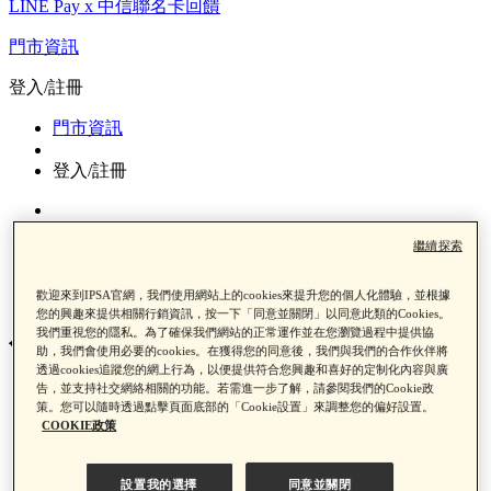
LINE Pay x 中信聯名卡回饋
門市資訊
登入/註冊
門市資訊
登入/註冊
繼續探索
0
歡迎來到IPSA官網，我們使用網站上的cookies來提升您的個人化體驗，並根據
您的興趣來提供相關行銷資訊，按一下「同意並關閉」以同意此類的Cookies。
我們重視您的隱私。為了確保我們網站的正常運作並在您瀏覽過程中提供協
化妝棉
助，我們會使用必要的cookies。在獲得您的同意後，我們與我們的合作伙伴將
透過cookies追蹤您的網上行為，以便提供符合您興趣和喜好的定制化內容與廣
告，並支持社交網絡相關的功能。若需進一步了解，請參閱我們的Cookie政
首頁
策。您可以隨時透過點擊頁面底部的「Cookie設置」來調整您的偏好設置。
COOKIE政策
產品類別
工具/其他
化妝棉
設置我的選擇
同意並關閉