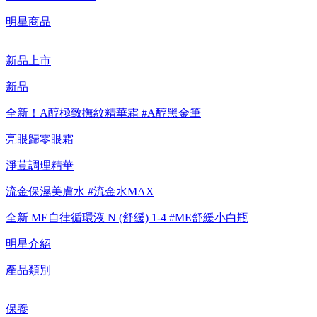
明星商品
【重要公告】IPSA 無法驗證非官方通路銷售之品牌商品的真實
性，也無法協助此類商品的售後服務
新品上市
新品
全新！A醇極致撫紋精華霜 #A醇黑金筆
亮眼歸零眼霜
淨荳調理精華
流金保濕美膚水 #流金水MAX
全新 ME自律循環液 N (舒緩) 1-4 #ME舒緩小白瓶
明星介紹
產品類別
保養