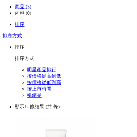
商品 (3)
內容 (0)
排序
排序方式
排序
排序方式
明星產品排行
按價格從高到低
按價格從低到高
按上市時間
暢銷品
顯示1-
條結果
(共
條)