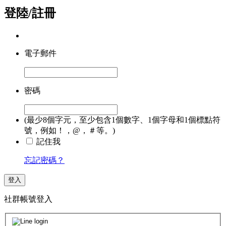
登陸/註冊
電子郵件
密碼
(最少8個字元，至少包含1個數字、1個字母和1個標點符
號，例如！，@，＃等。)
記住我
忘記密碼？
登入
社群帳號登入