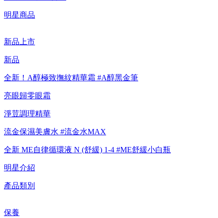
【重要公告】IPSA 無法驗證非官方通路銷售之品牌商品的真實
明星商品
性，也無法協助此類商品的售後服務
新品上市
新品
全新！A醇極致撫紋精華霜 #A醇黑金筆
亮眼歸零眼霜
淨荳調理精華
流金保濕美膚水 #流金水MAX
全新 ME自律循環液 N (舒緩) 1-4 #ME舒緩小白瓶
明星介紹
產品類別
保養