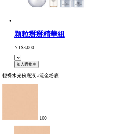
顆粒掰掰精華組
NT$3,000
加入購物車
輕裸水光粉底液 #流金粉底
100