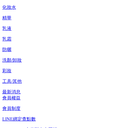
化妝水
精華
乳液
乳霜
防曬
洗顏/卸妝
彩妝
工具/其他
最新消息
會員權益
會員制度
LINE綁定查點數