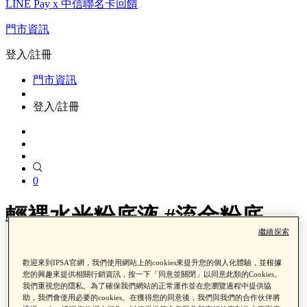
LINE Pay x 中信聯名卡回饋
門市資訊
登入/註冊
門市資訊
登入/註冊
0
輕裸水光粉底液 #流金粉底
繼續探索
首頁
歡迎來到IPSA官網，我們使用網站上的cookies來提升您的個人化體驗，並根據
產品類別
您的興趣來提供相關行銷資訊，按一下「同意並關閉」以同意此類的Cookies。
彩妝
我們重視您的隱私。為了確保我們網站的正常運作並在您瀏覽過程中提供協
輕裸水光粉底液 #流金粉底
助，我們會使用必要的cookies。在獲得您的同意後，我們與我們的合作伙伴將