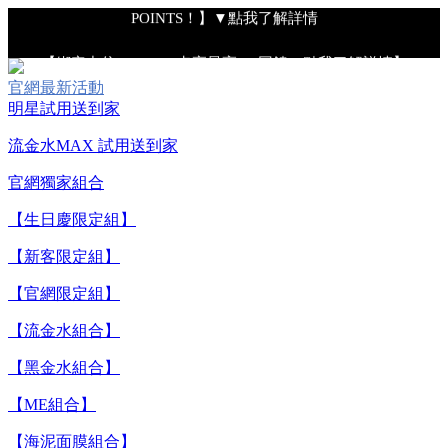
POINTS！】▼點我了解詳情
【綁定中信LINE Pay卡享最高6%回饋▼點我了解詳情】
官網最新活動
明星試用送到家
【重要公告】IPSA 無法驗證非官方通路銷售之品牌商品的真實
性，也無法協助此類商品的售後服務
流金水MAX 試用送到家
官網獨家組合
【全新流金水MAX 百元試用送到家！再享回購金】▼點我立
【生日慶限定組】
即試用
【新客限定組】
【8/4-8/9 單筆消費滿$3,000現折$300】
【官網限定組】
【流金水組合】
【8/4-8/9 新客LINE購物導購滿$2,000送100點LINE
【黑金水組合】
POINTS！】▼點我了解詳情
【ME組合】
【綁定中信LINE Pay卡享最高6%回饋▼點我了解詳情】
【海泥面膜組合】