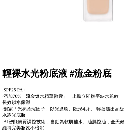
輕裸水光粉底液 #流金粉底
‧SPF25 PA++
‧添加70%「流金爆水精華微囊」，上臉立即撫平缺水乾紋，
長效鎖水保濕
‧獨家「光亮柔瑕因子」以光遮瑕、隱形毛孔，輕盈漾出高級
水霧光底妝
‧AI智能膚質調控技術，自動為乾肌補水、油肌控油，全天候
維持完美妝效不暗沉