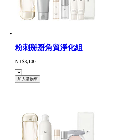
粉刺掰掰角質淨化組
NT$3,100
加入購物車