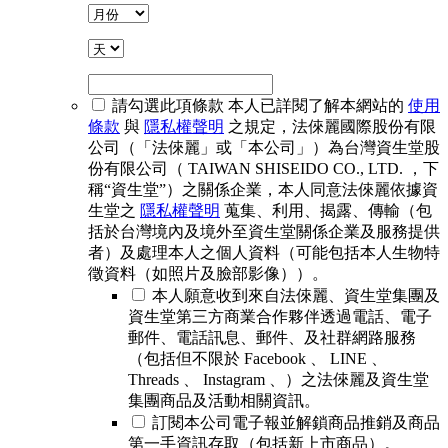
請勾選此項條款
本人已詳閱了解本網站的
使用
條款
與
隱私權聲明
之規定，法倈麗國際股份有限
公司（「法倈麗」或「本公司」）為台灣資生堂股
份有限公司（ TAIWAN SHISEIDO CO., LTD. ，下
稱“資生堂”）之關係企業，本人同意法倈麗依據資
生堂之
隱私權聲明
蒐集、利用、揭露、傳輸（包
括於台灣境內及境外至資生堂關係企業及服務提供
者）及處理本人之個人資料（可能包括本人生物特
徵資料（如照片及臉部影像））。
本人願意收到來自法倈麗、資生堂集團及
資生堂第三方商業合作夥伴透過電話、電子
郵件、電話訊息、郵件、及社群網路服務
（包括但不限於 Facebook 、 LINE 、
Threads 、 Instagram 、）之法倈麗及資生堂
集團商品及活動相關資訊。
訂閱本公司電子報並解鎖商品推銷及商品
第一手資訊存取（包括新上市商品）。