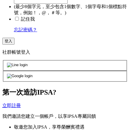
(最少8個字元，至少包含1個數字、1個字母和1個標點符
號，例如！，@，＃等。)
記住我
忘記密碼？
登入
社群帳號登入
第一次造訪IPSA?
立即註冊
我們邀請您建立一個帳戶，以享IPSA專屬回饋
敬邀您加入IPSA，享尊榮酬賓禮遇