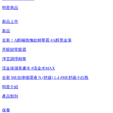
明星商品
新品上市
新品
全新！A醇極致撫紋精華霜 #A醇黑金筆
亮眼歸零眼霜
淨荳調理精華
流金保濕美膚水 #流金水MAX
全新 ME自律循環液 N (舒緩) 1-4 #ME舒緩小白瓶
明星介紹
產品類別
保養