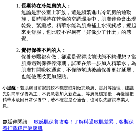
長期待在冷氣房的人：
無論是辦公室上班族，還是頻繁進出冷氣房的通勤
族，長時間待在乾燥的空調環境中，肌膚難免會出現
乾燥、緊繃感。精華水能為肌膚補上水潤觸感，擦起
來更舒服，也比較不容易有「好像少了什麼」的感
覺。
覺得保養不夠的人：
保養步驟都有做，卻還是覺得妝前狀態不夠理想？當
肌膚遇到保養停滯期，試著在第一步加入精華水，為
肌膚打開吸收通道，不僅能幫助後續保養更好延展，
也能使底妝更加服貼。
小提醒：
若肌膚目前狀態較不穩定或剛做完煥膚、雷射等護理，建議
先以簡單保養為主，不要急著加入新產品。等膚況穩定後，再慢慢把
精華水放回日常保養中，若不確定是否適合，也可以先諮詢專業人
員。
📘延伸閱讀：
敏感肌保養攻略！了解與過敏肌差異，客製保
養打造穩定健康肌