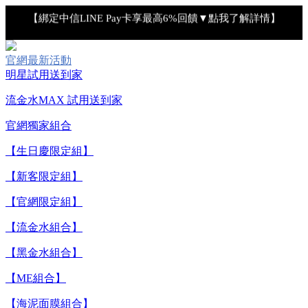
【綁定中信LINE Pay卡享最高6%回饋▼點我了解詳情】
【重要公告】IPSA 無法驗證非官方通路銷售之品牌商品的真實
官網最新活動
性，也無法協助此類商品的售後服務
明星試用送到家
流金水MAX 試用送到家
【全新流金水MAX 百元試用送到家！再享回購金】▼點我立
官網獨家組合
即試用
【生日慶限定組】
【8/10-8/16 新客LINE購物導購滿$2,000送100點LINE
【新客限定組】
POINTS！】▼點我了解詳情
【官網限定組】
【綁定中信LINE Pay卡享最高6%回饋▼點我了解詳情】
【流金水組合】
【重要公告】IPSA 無法驗證非官方通路銷售之品牌商品的真實
【黑金水組合】
性，也無法協助此類商品的售後服務
【ME組合】
【海泥面膜組合】