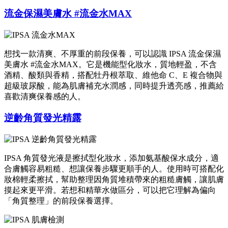
流金保濕美膚水 #流金水MAX
想找一款清爽、不厚重的前段保養，可以認識 IPSA 流金保濕
美膚水 #流金水MAX。它是機能型化妝水，質地輕盈，不含
酒精、酸類與香精，搭配牡丹根萃取、維他命 C、E 複合物與
超級玻尿酸，能為肌膚補充水潤感，同時提升透亮感，推薦給
喜歡清爽保養感的人。
逆齡角質發光精露
IPSA 角質發光液是擦拭型化妝水，添加氨基酸保水成分，適
合膚觸容易粗糙、想讓保養步驟更順手的人。使用時可搭配化
妝棉輕柔擦拭，幫助整理因角質堆積帶來的粗糙膚觸，讓肌膚
摸起來更平滑。若想和精華水做區分，可以把它理解為偏向
「角質整理」的前段保養選擇。