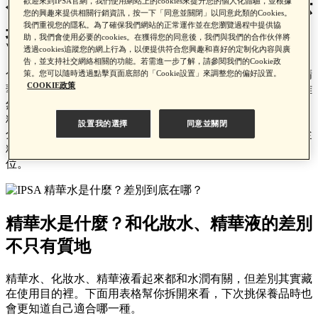
在哪？5大保養順序與正確用法
歡迎來到IPSA官網，我們使用網站上的cookies來提升您的個人化體驗，並根據
您的興趣來提供相關行銷資訊，按一下「同意並關閉」以同意此類的Cookies。
我們重視您的隱私。為了確保我們網站的正常運作並在您瀏覽過程中提供協
推薦！
助，我們會使用必要的cookies。在獲得您的同意後，我們與我們的合作伙伴將
透過cookies追蹤您的網上行為，以便提供符合您興趣和喜好的定制化內容與廣
告，並支持社交網絡相關的功能。若需進一步了解，請參閱我們的Cookie政
化妝水、精華液之外，現在又多了「精華水」這類保養品。精
策。您可以隨時透過點擊頁面底部的「Cookie設置」來調整您的偏好設置。
COOKIE政策
華水是什麼？差別到底在哪？站在保養櫃前看著瓶瓶罐罐，雖
然都和補水、保水有關，但關鍵其實在於「保養定位」不同。
精華水不只是多一道保養步驟，而是透過清爽水感與保水成
設置我的選擇
同意並關閉
分，為肌膚打好基礎，讓後續保養使用起來更順手。這篇會從
精華水是什麼、怎麼用到挑選重點，幫你找到適合的保養定
位。
精華水是什麼？
和化妝水、精華液的差別
不只有質地
精華水、化妝水、精華液看起來都和水潤有關，但差別其實藏
在使用目的裡。下面用表格幫你拆開來看，下次挑保養品時也
會更知道自己適合哪一種。