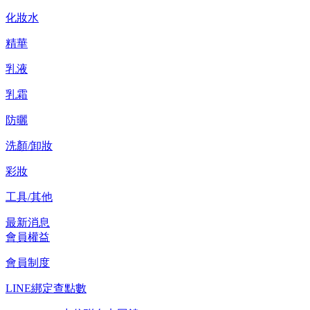
化妝水
精華
乳液
乳霜
防曬
洗顏/卸妝
彩妝
工具/其他
最新消息
會員權益
會員制度
LINE綁定查點數