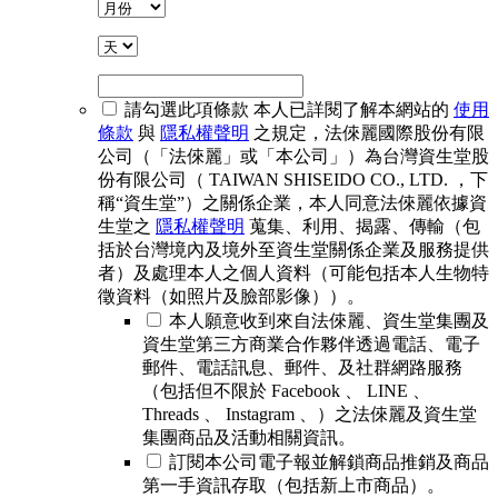
請勾選此項條款
本人已詳閱了解本網站的
使用
條款
與
隱私權聲明
之規定，法倈麗國際股份有限
公司（「法倈麗」或「本公司」）為台灣資生堂股
份有限公司（ TAIWAN SHISEIDO CO., LTD. ，下
稱“資生堂”）之關係企業，本人同意法倈麗依據資
生堂之
隱私權聲明
蒐集、利用、揭露、傳輸（包
括於台灣境內及境外至資生堂關係企業及服務提供
者）及處理本人之個人資料（可能包括本人生物特
徵資料（如照片及臉部影像））。
本人願意收到來自法倈麗、資生堂集團及
資生堂第三方商業合作夥伴透過電話、電子
郵件、電話訊息、郵件、及社群網路服務
（包括但不限於 Facebook 、 LINE 、
Threads 、 Instagram 、）之法倈麗及資生堂
集團商品及活動相關資訊。
訂閱本公司電子報並解鎖商品推銷及商品
第一手資訊存取（包括新上市商品）。