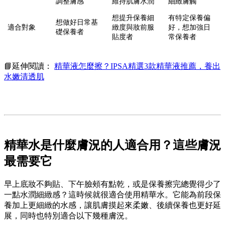
調整膚感
維持肌膚水潤
細緻膚觸
想提升保養細
有特定保養偏
想做好日常基
適合對象
緻度與妝前服
好，想加強日
礎保養者
貼度者
常保養者
📘延伸閱讀：
精華液怎麼擦？IPSA精選3款精華液推薦，養出
水嫩清透肌
精華水是什麼膚況的人適合用？
這些膚況
最需要它
早上底妝不夠貼、下午臉頰有點乾，或是保養擦完總覺得少了
一點水潤細緻感？這時候就很適合使用精華水。它能為前段保
養加上更細緻的水感，讓肌膚摸起來柔嫩、後續保養也更好延
展，同時也特別適合以下幾種膚況。