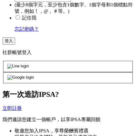
(最少8個字元，至少包含1個數字、1個字母和1個標點符
號，例如！，@，＃等。)
記住我
忘記密碼？
登入
社群帳號登入
第一次造訪IPSA?
立即註冊
我們邀請您建立一個帳戶，以享IPSA專屬回饋
敬邀您加入IPSA，享尊榮酬賓禮遇