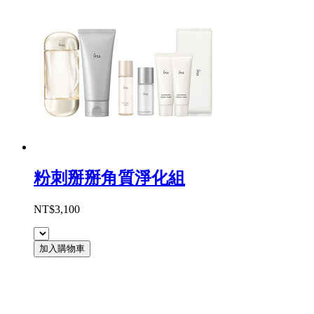
粉刺掰掰角質淨化組
NT$3,100
加入購物車