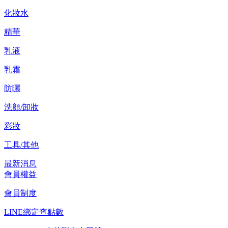
化妝水
精華
乳液
乳霜
防曬
洗顏/卸妝
彩妝
工具/其他
最新消息
會員權益
會員制度
LINE綁定查點數