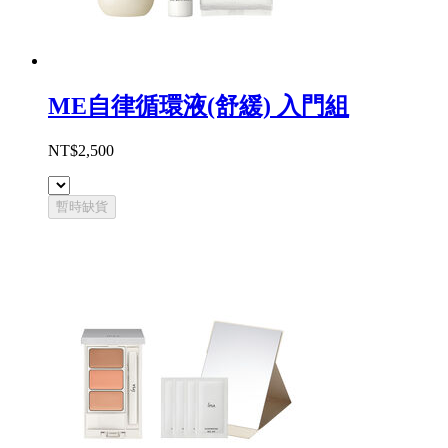
ME自律循環液(舒緩) 入門組
NT$2,500
暫時缺貨