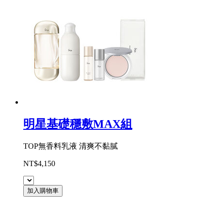
明星基礎穩敷MAX組
TOP無香料乳液 清爽不黏膩
NT$4,150
加入購物車