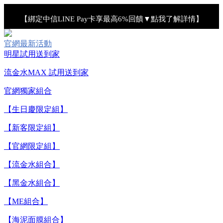
【綁定中信LINE Pay卡享最高6%回饋▼點我了解詳情】
【重要公告】IPSA 無法驗證非官方通路銷售之品牌商品的真實
官網最新活動
明星試用送到家
性，也無法協助此類商品的售後服務
流金水MAX 試用送到家
【全新流金水MAX 百元試用送到家！再享回購金】▼點我立
官網獨家組合
即試用
【生日慶限定組】
【8/4-8/9 單筆消費滿$3,000現折$300】
【新客限定組】
【官網限定組】
【8/4-8/9 新客LINE購物導購滿$2,000送100點LINE
【流金水組合】
POINTS！】▼點我了解詳情
【黑金水組合】
【綁定中信LINE Pay卡享最高6%回饋▼點我了解詳情】
【ME組合】
【海泥面膜組合】
【重要公告】IPSA 無法驗證非官方通路銷售之品牌商品的真實