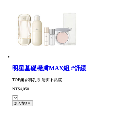
明星基礎穩膚MAX組 #舒緩
TOP無香料乳液 清爽不黏膩
NT$4,050
加入購物車