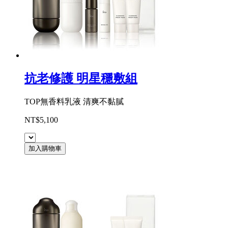
抗老修護 明星穩敷組
TOP無香料乳液 清爽不黏膩
NT$5,100
加入購物車