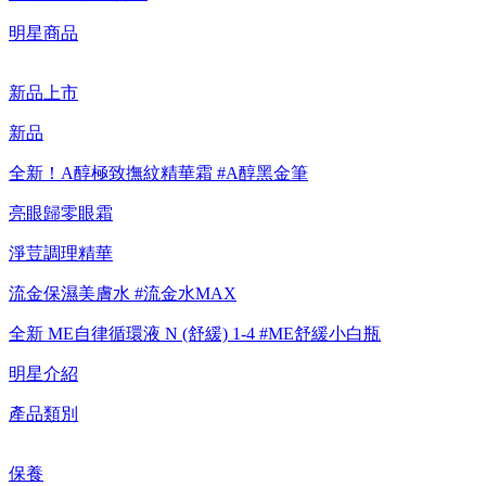
性，也無法協助此類商品的售後服務
明星商品
新品上市
新品
全新！A醇極致撫紋精華霜 #A醇黑金筆
亮眼歸零眼霜
淨荳調理精華
流金保濕美膚水 #流金水MAX
全新 ME自律循環液 N (舒緩) 1-4 #ME舒緩小白瓶
明星介紹
產品類別
保養