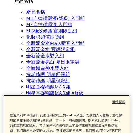
產品名稱
產品名稱
ME自律循環液(舒緩) 入門組
ME自律循環液 入門組
ME極致修護 官網限定組
化妝棉超值囤貨組
全新流金水MAX新客入門組
全新流金水 官網限定組
全新流金水雙入組
全新流金亮白 夏日限定組
全新黑白神水雙入組
抗老修護 明星舒緩組
抗老修護 明星穩敷組
明星基礎穩敷MAX組
明星基礎穩膚MAX組 #舒緩
亮眼歸0眼霜組
繼續探索
修護歸0精華 夏日限定組
海泥面膜夏日限定組
歡迎來到IPSA官網，我們使用網站上的cookies來提升您的個人化體驗，並根據
海泥面膜黑頭掰掰透亮組
您的興趣來提供相關行銷資訊，按一下「同意並關閉」以同意此類的Cookies。
粉刺掰掰角質淨化組
我們重視您的隱私。為了確保我們網站的正常運作並在您瀏覽過程中提供協
追光淨亮精華組
助，我們會使用必要的cookies。在獲得您的同意後，我們與我們的合作伙伴將