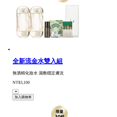
全新流金水雙入組
無酒精化妝水 濕敷穩定膚況
NT$3,100
加入購物車