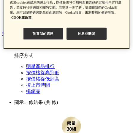
透過cookies追蹤您的網上行為，以便提供符合您興趣和喜好的定制化內容與廣
黑金神水夏日限定組
告，並支持社交網絡相關的功能。若需進一步了解，請參閱我們的Cookie政
遮瑕盤夏日限定組
策。您可以隨時透過點擊頁面底部的「Cookie設置」來調整您的偏好設置。
顆粒掰掰精華組
COOKIE政策
雙型膠原原生霜 夏日限定組
排序方式
設置我的選擇
同意並關閉
排序
排序方式
明星產品排行
按價格從高到低
按價格從低到高
按上市時間
暢銷品
顯示1-
條結果
(共
條)