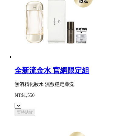
全新流金水 官網限定組
無酒精化妝水 濕敷穩定膚況
NT$1,550
暫時缺貨