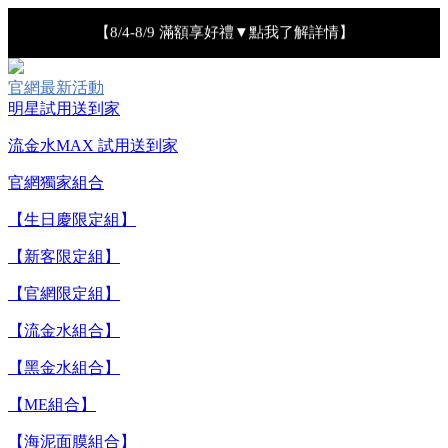
【8/4-8/9 滿額享好禮▼點我了解詳情】
【綁定中信LINE Pay卡享最高6%回饋▼點我了解詳情
官網最新活動
明星試用送到家
【重要公告】IPSA 無法驗證非官方通路銷售之品牌商品的真實
流金水MAX 試用送到家
性，也無法協助此類商品的售後服務
官網獨家組合
【全新流金水MAX 百元試用送到家！再享回購金】▼點我立
【生日慶限定組】
即試用
【新客限定組】
【官網限定組】
【8/4-8/9 單筆消費滿$3,000現折$300】
【流金水組合】
【8/4-8/9 新客LINE購物導購滿$2,000送100點LINE
【黑金水組合】
POINTS！】▼點我了解詳情
【ME組合】
【8/4-8/9 滿額享好禮▼點我了解詳情】
【海泥面膜組合】