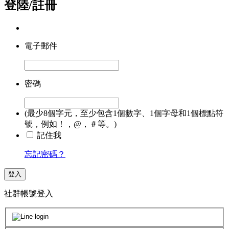
登陸/註冊
電子郵件
密碼
(最少8個字元，至少包含1個數字、1個字母和1個標點符
號，例如！，@，＃等。)
記住我
忘記密碼？
登入
社群帳號登入