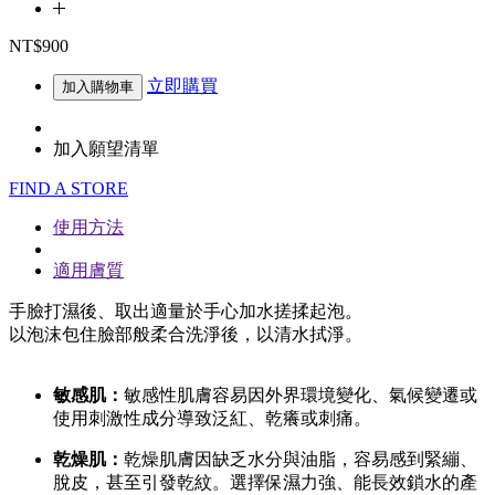
NT$900
立即購買
加入購物車
加入願望清單
FIND A STORE
使用方法
適用膚質
手臉打濕後、取出適量於手心加水搓揉起泡。
以泡沫包住臉部般柔合洗淨後，以清水拭淨。
敏感肌：
敏感性肌膚容易因外界環境變化、氣候變遷或
使用刺激性成分導致泛紅、乾癢或刺痛。
乾燥肌：
乾燥肌膚因缺乏水分與油脂，容易感到緊繃、
脫皮，甚至引發乾紋。選擇保濕力強、能長效鎖水的產