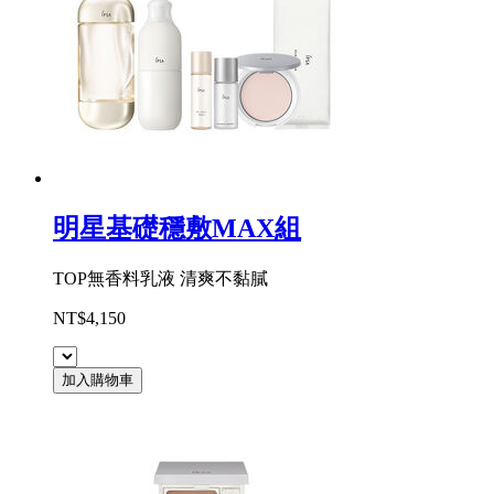
明星基礎穩敷MAX組
TOP無香料乳液 清爽不黏膩
NT$4,150
加入購物車