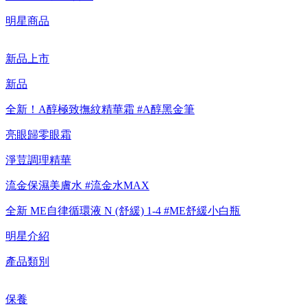
【綁定中信LINE Pay卡享最高6%回饋▼點我了解詳情
明星商品
新品上市
【重要公告】IPSA 無法驗證非官方通路銷售之品牌商品的真實
性，也無法協助此類商品的售後服務
新品
全新！A醇極致撫紋精華霜 #A醇黑金筆
亮眼歸零眼霜
淨荳調理精華
流金保濕美膚水 #流金水MAX
全新 ME自律循環液 N (舒緩) 1-4 #ME舒緩小白瓶
明星介紹
產品類別
保養