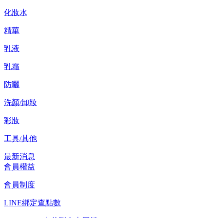
化妝水
精華
乳液
乳霜
防曬
洗顏/卸妝
彩妝
工具/其他
最新消息
會員權益
會員制度
LINE綁定查點數