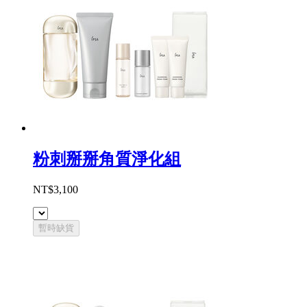
粉刺掰掰角質淨化組
NT$3,100
暫時缺貨