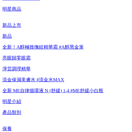
【重要公告】IPSA 無法驗證非官方通路銷售之品牌商品的真實
明星商品
性，也無法協助此類商品的售後服務
新品上市
新品
全新！A醇極致撫紋精華霜 #A醇黑金筆
亮眼歸零眼霜
淨荳調理精華
流金保濕美膚水 #流金水MAX
全新 ME自律循環液 N (舒緩) 1-4 #ME舒緩小白瓶
明星介紹
產品類別
保養