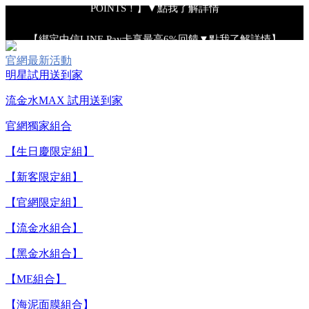
POINTS！】▼點我了解詳情
【綁定中信LINE Pay卡享最高6%回饋▼點我了解詳情】
官網最新活動
【重要公告】IPSA 無法驗證非官方通路銷售之品牌商品的真實
明星試用送到家
性，也無法協助此類商品的售後服務
流金水MAX 試用送到家
官網獨家組合
【全新流金水MAX 百元試用送到家！再享回購金】▼點我立
即試用
【生日慶限定組】
【新客限定組】
【8/4-8/9 單筆消費滿$3,000現折$300】
【官網限定組】
【流金水組合】
【8/4-8/9 新客LINE購物導購滿$2,000送100點LINE
POINTS！】▼點我了解詳情
【黑金水組合】
【ME組合】
【綁定中信LINE Pay卡享最高6%回饋▼點我了解詳情】
【海泥面膜組合】