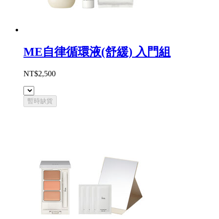
ME自律循環液(舒緩) 入門組
NT$2,500
暫時缺貨