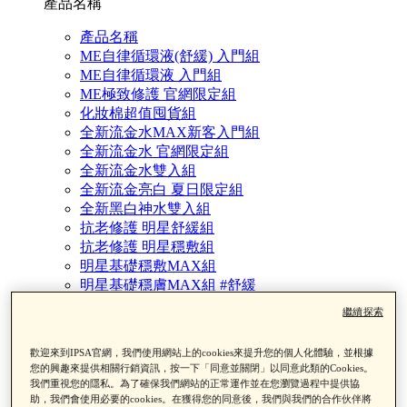
產品名稱
產品名稱
ME自律循環液(舒緩) 入門組
ME自律循環液 入門組
ME極致修護 官網限定組
化妝棉超值囤貨組
全新流金水MAX新客入門組
全新流金水 官網限定組
全新流金水雙入組
全新流金亮白 夏日限定組
全新黑白神水雙入組
抗老修護 明星舒緩組
抗老修護 明星穩敷組
明星基礎穩敷MAX組
明星基礎穩膚MAX組 #舒緩
亮眼歸0眼霜組
繼續探索
修護歸0精華 夏日限定組
海泥面膜夏日限定組
歡迎來到IPSA官網，我們使用網站上的cookies來提升您的個人化體驗，並根據
海泥面膜黑頭掰掰透亮組
您的興趣來提供相關行銷資訊，按一下「同意並關閉」以同意此類的Cookies。
粉刺掰掰角質淨化組
我們重視您的隱私。為了確保我們網站的正常運作並在您瀏覽過程中提供協
追光淨亮精華組
助，我們會使用必要的cookies。在獲得您的同意後，我們與我們的合作伙伴將