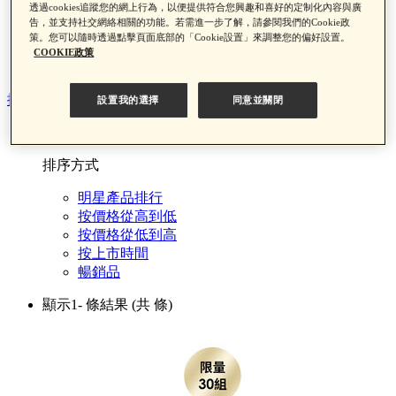
透過cookies追蹤您的網上行為，以便提供符合您興趣和喜好的定制化內容與廣
黑金神水夏日限定組
告，並支持社交網絡相關的功能。若需進一步了解，請參閱我們的Cookie政
遮瑕盤夏日限定組
策。您可以隨時透過點擊頁面底部的「Cookie設置」來調整您的偏好設置。
顆粒掰掰精華組
COOKIE政策
雙型膠原原生霜 夏日限定組
排序方式
設置我的選擇
同意並關閉
排序
排序方式
明星產品排行
按價格從高到低
按價格從低到高
按上市時間
暢銷品
顯示1-
條結果
(共
條)