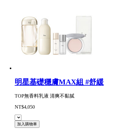
明星基礎穩膚MAX組 #舒緩
TOP無香料乳液 清爽不黏膩
NT$4,050
加入購物車