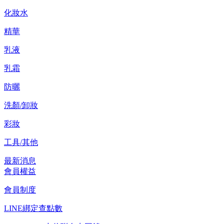
化妝水
精華
乳液
乳霜
防曬
洗顏/卸妝
彩妝
工具/其他
最新消息
會員權益
會員制度
LINE綁定查點數