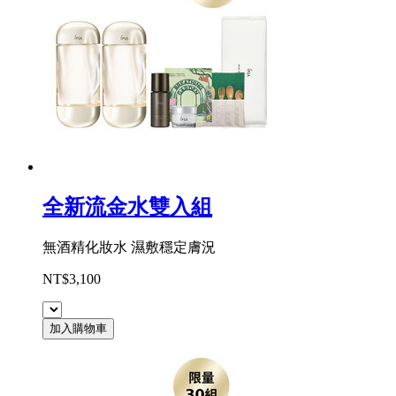
全新流金水雙入組
無酒精化妝水 濕敷穩定膚況
NT$3,100
加入購物車