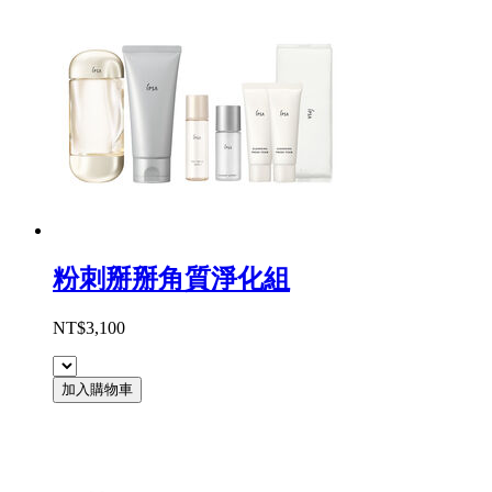
粉刺掰掰角質淨化組
NT$3,100
加入購物車