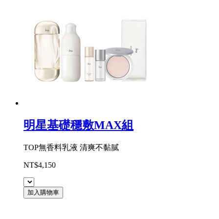
明星基礎穩敷MAX組
TOP無香料乳液 清爽不黏膩
NT$4,150
加入購物車