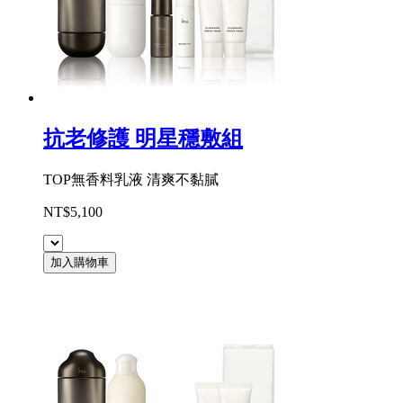
抗老修護 明星穩敷組
TOP無香料乳液 清爽不黏膩
NT$5,100
加入購物車