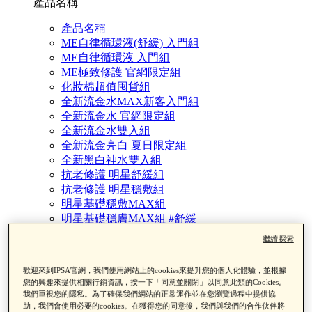
產品名稱
產品名稱
ME自律循環液(舒緩) 入門組
ME自律循環液 入門組
ME極致修護 官網限定組
化妝棉超值囤貨組
全新流金水MAX新客入門組
全新流金水 官網限定組
全新流金水雙入組
全新流金亮白 夏日限定組
全新黑白神水雙入組
抗老修護 明星舒緩組
抗老修護 明星穩敷組
明星基礎穩敷MAX組
明星基礎穩膚MAX組 #舒緩
亮眼歸0眼霜組
繼續探索
修護歸0精華 夏日限定組
海泥面膜夏日限定組
歡迎來到IPSA官網，我們使用網站上的cookies來提升您的個人化體驗，並根據
海泥面膜黑頭掰掰透亮組
您的興趣來提供相關行銷資訊，按一下「同意並關閉」以同意此類的Cookies。
粉刺掰掰角質淨化組
我們重視您的隱私。為了確保我們網站的正常運作並在您瀏覽過程中提供協
追光淨亮精華組
助，我們會使用必要的cookies。在獲得您的同意後，我們與我們的合作伙伴將