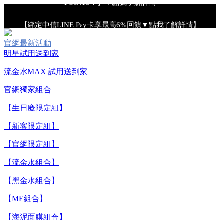
【綁定中信LINE Pay卡享最高6%回饋▼點我了解詳情】
官網最新活動
【重要公告】IPSA 無法驗證非官方通路銷售之品牌商品的真實
明星試用送到家
性，也無法協助此類商品的售後服務
流金水MAX 試用送到家
官網獨家組合
【全新流金水MAX 百元試用送到家！再享回購金】▼點我立
即試用
【生日慶限定組】
【新客限定組】
【8/4-8/9 單筆消費滿$3,000現折$300】
【官網限定組】
【8/4-8/9 新客LINE購物導購滿$2,000送100點LINE
【流金水組合】
POINTS！】▼點我了解詳情
【黑金水組合】
【綁定中信LINE Pay卡享最高6%回饋▼點我了解詳情】
【ME組合】
【海泥面膜組合】