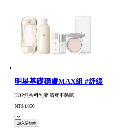
明星基礎穩膚MAX組 #舒緩
TOP無香料乳液 清爽不黏膩
NT$4,050
加入購物車