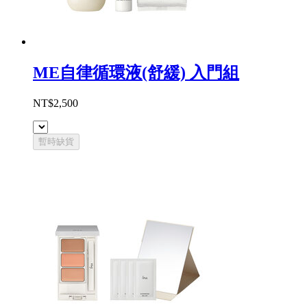
ME自律循環液(舒緩) 入門組
NT$2,500
暫時缺貨