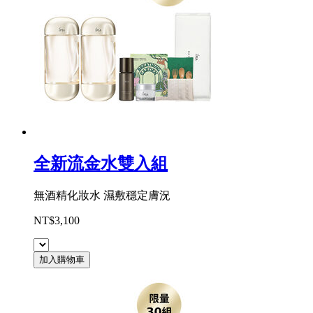
全新流金水雙入組
無酒精化妝水 濕敷穩定膚況
NT$3,100
加入購物車