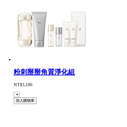
粉刺掰掰角質淨化組
NT$3,100
加入購物車