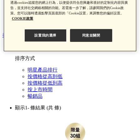
透過cookies追蹤您的網上行為，以便提供符合您興趣和喜好的定制化內容與廣
黑金神水夏日限定組
告，並支持社交網絡相關的功能。若需進一步了解，請參閱我們的Cookie政
遮瑕盤夏日限定組
策。您可以隨時透過點擊頁面底部的「Cookie設置」來調整您的偏好設置。
顆粒掰掰精華組
COOKIE政策
雙型膠原原生霜 夏日限定組
排序方式
設置我的選擇
同意並關閉
排序
排序方式
明星產品排行
按價格從高到低
按價格從低到高
按上市時間
暢銷品
顯示1-
條結果
(共
條)