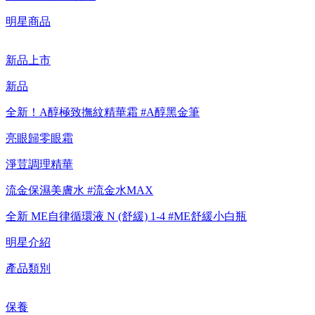
【重要公告】IPSA 無法驗證非官方通路銷售之品牌商品的真實
明星商品
性，也無法協助此類商品的售後服務
新品上市
新品
全新！A醇極致撫紋精華霜 #A醇黑金筆
亮眼歸零眼霜
淨荳調理精華
流金保濕美膚水 #流金水MAX
全新 ME自律循環液 N (舒緩) 1-4 #ME舒緩小白瓶
明星介紹
產品類別
保養