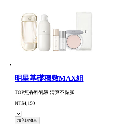
明星基礎穩敷MAX組
TOP無香料乳液 清爽不黏膩
NT$4,150
加入購物車