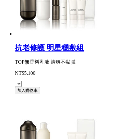
抗老修護 明星穩敷組
TOP無香料乳液 清爽不黏膩
NT$5,100
加入購物車