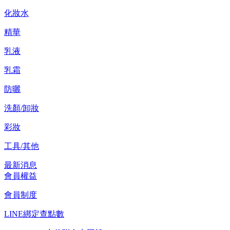
化妝水
精華
乳液
乳霜
防曬
洗顏/卸妝
彩妝
工具/其他
最新消息
會員權益
會員制度
LINE綁定查點數