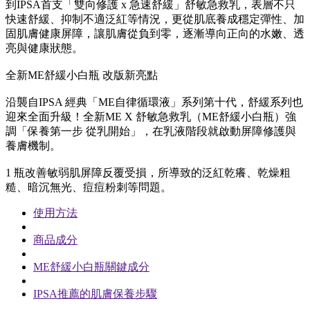
到IPSA首支「雙向修護 x 急速舒緩」舒敏急救乳，表層不只
快速舒緩、抑制不適泛紅等情況，更從肌底養成穩定彈性、加
固肌膚健康屏障，讓肌膚從負到零，逐漸導向正向的水嫩、透
亮與健康狀態。
全新ME舒緩小白瓶 改版新亮點
沿襲自IPSA 經典「ME自律循環液」系列第十代，舒緩系列也
迎來全面升級！全新ME X 舒敏急救乳（ME舒緩小白瓶）強
調「保養第一步 從乳開始」，在乳液階段就啟動屏障修護與
養膚機制。
1 瓶改善敏弱肌屏障反覆受損，所導致的泛紅乾癢、乾燥粗
糙、暗沉無光、痘痘粉刺等問題。
使用方法
商品成分
ME舒緩小白瓶關鍵成分
IPSA推薦的肌膚保養步驟