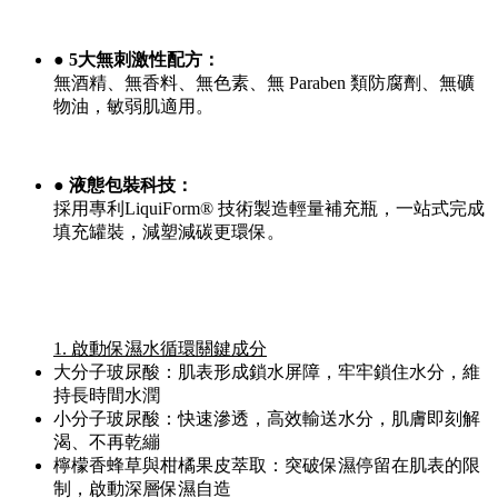
● 5大無刺激性配方：
無酒精、無香料、無色素、無 Paraben 類防腐劑、無礦
物油，敏弱肌適用。
● 液態包裝科技：
採用專利LiquiForm® 技術製造輕量補充瓶，一站式完成
填充罐裝，減塑減碳更環保。
1. 啟動保濕水循環關鍵成分
大分子玻尿酸：肌表形成鎖水屏障，牢牢鎖住水分，維
持長時間水潤
小分子玻尿酸：快速滲透，高效輸送水分，肌膚即刻解
渴、不再乾繃
檸檬香蜂草與柑橘果皮萃取：突破保濕停留在肌表的限
制，啟動深層保濕自造