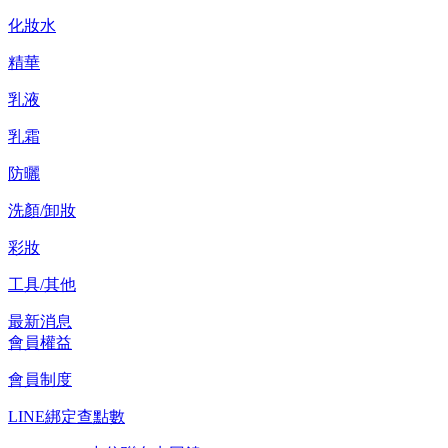
化妝水
精華
乳液
乳霜
防曬
洗顏/卸妝
彩妝
工具/其他
最新消息
會員權益
會員制度
LINE綁定查點數