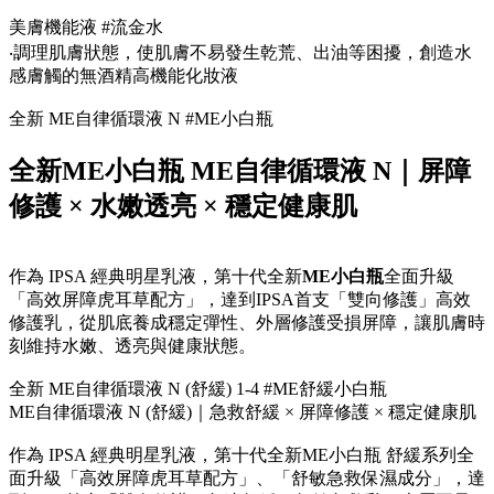
美膚機能液 #流金水
‧調理肌膚狀態，使肌膚不易發生乾荒、出油等困擾，創造水
感膚觸的無酒精高機能化妝液
全新 ME自律循環液 N #ME小白瓶
全新ME小白瓶 ME自律循環液 N｜屏障
修護 × 水嫩透亮 × 穩定健康肌
作為 IPSA 經典明星乳液，第十代全新
ME小白瓶
全面升級
「高效屏障虎耳草配方」，達到IPSA首支「雙向修護」高效
修護乳，從肌底養成穩定彈性、外層修護受損屏障，讓肌膚時
刻維持水嫩、透亮與健康狀態。
全新 ME自律循環液 N (舒緩) 1-4 #ME舒緩小白瓶
ME自律循環液 N (舒緩)｜急救舒緩 × 屏障修護 × 穩定健康肌
作為 IPSA 經典明星乳液，第十代全新ME小白瓶 舒緩系列全
面升級「高效屏障虎耳草配方」、「舒敏急救保濕成分」，達