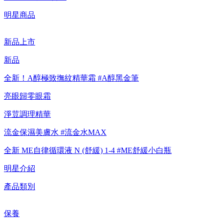
【重要公告】IPSA 無法驗證非官方通路銷售之品牌商品的真實
明星商品
性，也無法協助此類商品的售後服務
新品上市
新品
全新！A醇極致撫紋精華霜 #A醇黑金筆
亮眼歸零眼霜
淨荳調理精華
流金保濕美膚水 #流金水MAX
全新 ME自律循環液 N (舒緩) 1-4 #ME舒緩小白瓶
明星介紹
產品類別
保養