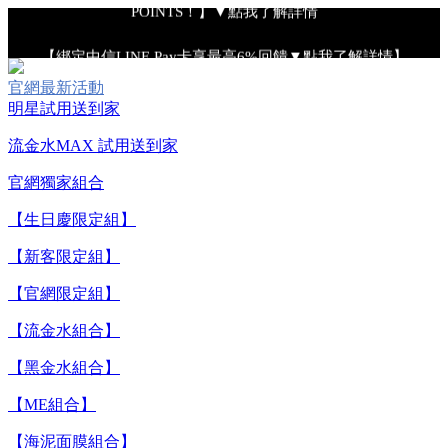
【綁定中信LINE Pay卡享最高6%回饋▼點我了解詳情】
官網最新活動
【重要公告】IPSA 無法驗證非官方通路銷售之品牌商品的真實
明星試用送到家
性，也無法協助此類商品的售後服務
流金水MAX 試用送到家
官網獨家組合
【全新流金水MAX 百元試用送到家！再享回購金】▼點我立
即試用
【生日慶限定組】
【新客限定組】
【8/4-8/9 單筆消費滿$3,000現折$300】
【官網限定組】
【流金水組合】
【8/4-8/9 新客LINE購物導購滿$2,000送100點LINE
POINTS！】▼點我了解詳情
【黑金水組合】
【綁定中信LINE Pay卡享最高6%回饋▼點我了解詳情】
【ME組合】
【海泥面膜組合】