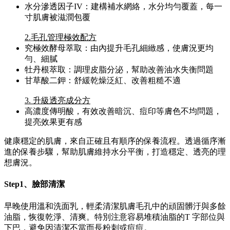
水分滲透因子IV：建構補水網絡，水分均勻覆蓋，每一
寸肌膚被滋潤包覆
2.毛孔管理極效配方
究極效酵母萃取：由內提升毛孔細緻感，使膚況更均
勻、細膩
牡丹根萃取：調理皮脂分泌，幫助改善油水失衡問題
甘草酸二鉀：舒緩乾燥泛紅、改善粗糙不適
3. 升級透亮成分方
高濃度傳明酸，有效改善暗沉、痘印等膚色不均問題，
提亮效果更有感
健康穩定的肌膚，來自正確且有順序的保養流程。透過循序漸
進的保養步驟，幫助肌膚維持水分平衡，打造穩定、透亮的理
想膚況。
Step1、臉部清潔
早晚使用溫和洗面乳，輕柔清潔肌膚毛孔中的頑固髒汙與多餘
油脂，恢復乾淨、清爽。特別注意容易堆積油脂的T 字部位與
下巴，避免因清潔不當而長粉刺或痘痘。