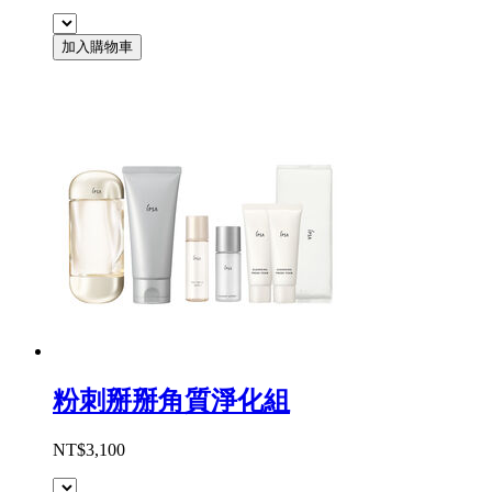
加入購物車
粉刺掰掰角質淨化組
NT$3,100