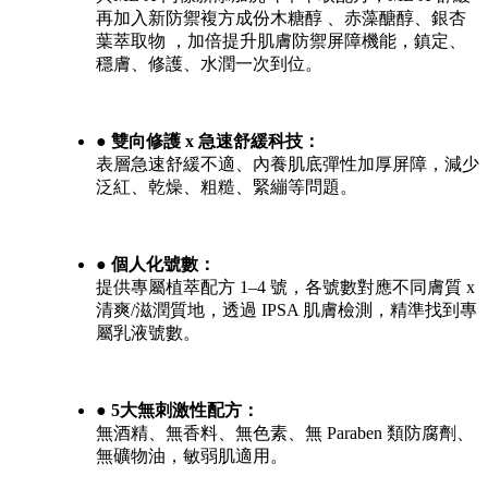
再加入新防禦複方成份木糖醇 、赤藻醣醇、銀杏
葉萃取物 ，加倍提升肌膚防禦屏障機能，鎮定、
穩膚、修護、水潤一次到位。
● 雙向修護 x 急速舒緩科技：
表層急速舒緩不適、內養肌底彈性加厚屏障，減少
泛紅、乾燥、粗糙、緊繃等問題。
● 個人化號數：
提供專屬植萃配方 1–4 號，各號數對應不同膚質 x
清爽/滋潤質地，透過 IPSA 肌膚檢測，精準找到專
屬乳液號數。
● 5大無刺激性配方：
無酒精、無香料、無色素、無 Paraben 類防腐劑、
無礦物油，敏弱肌適用。