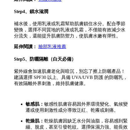
Step4、鎖水滋潤
補水後，使用乳液或乳霜幫助肌膚鎖住水分。配合季節
變換，選擇不同質地的乳液或乳霜，不僅能有效減少水
分流失，還能提升肌膚防禦力，使肌膚水嫩有彈性。
延伸閱讀：
臉部乳液推薦
Step5、防曬隔離（白天必備）
紫外線會加速肌膚老化與暗沉，別忘了擦上防曬產品！
建議選擇 SPF30 以上、具備 UVA/UVB 防護 的防曬乳，
有效隔離外界刺激，維持肌膚
健康。
敏感肌：
敏感性肌膚容易因外界環境變化、氣候變
遷或使用刺激性成分導致泛紅、乾癢或刺痛。
乾燥肌：
乾燥肌膚因缺乏水分與油脂，容易感到緊
繃、脫皮，甚至引發乾紋。選擇保濕力強、能長效