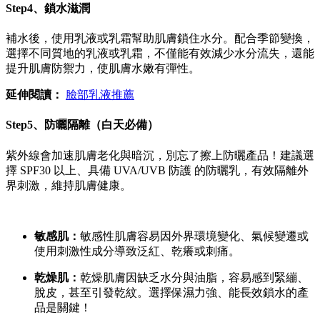
Step4、鎖水滋潤
補水後，使用乳液或乳霜幫助肌膚鎖住水分。配合季節變換，
選擇不同質地的乳液或乳霜，不僅能有效減少水分流失，還能
提升肌膚防禦力，使肌膚水嫩有彈性。
延伸閱讀：
臉部乳液推薦
Step5、防曬隔離（白天必備）
紫外線會加速肌膚老化與暗沉，別忘了擦上防曬產品！建議選
擇 SPF30 以上、具備 UVA/UVB 防護 的防曬乳，有效隔離外
界刺激，維持肌膚
健康。
敏感肌：
敏感性肌膚容易因外界環境變化、氣候變遷或
使用刺激性成分導致泛紅、乾癢或刺痛。
乾燥肌：
乾燥肌膚因缺乏水分與油脂，容易感到緊繃、
脫皮，甚至引發乾紋。選擇保濕力強、能長效鎖水的產
品是關鍵！