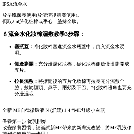
IPSA流金水
於早晚保養使用(於清潔後肌膚使用)。
倒取2ml於化粧棉或手心上塗抹全臉。
💧流金水化妝棉濕敷教學3步驟：
塞瓶蓋：
將化妝棉塞進流金水瓶蓋中，倒入流金水浸
濕。
側邊撕開：
充分浸濕化妝棉，從化妝棉側邊慢慢撕開成
五片。
拉長濕敷：
將撕開後的五片化妝棉再拉長充分濕敷全
臉，敷於額頭、鼻子、兩頰及下巴。*化妝棉邊角也要充
分浸濕哦
全新 ME自律循環液 N (舒緩) 1-4 #ME舒緩小白瓶
保養第一步 從乳開始！
改變保養習慣，請嘗試新ME帶來的新膚況改變，將ME乳液移
前到洗臉後第一步用！