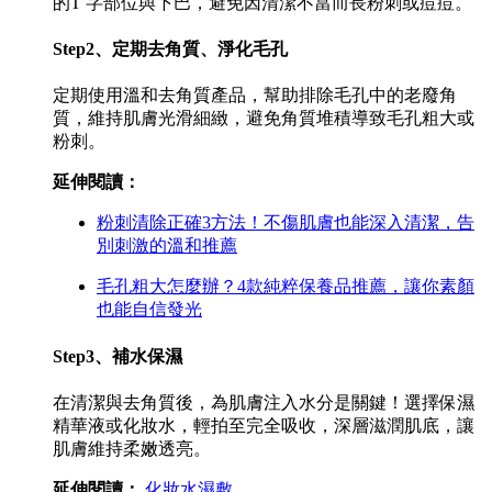
的T 字部位與下巴，避免因清潔不當而長粉刺或痘痘。
Step2、定期去角質、淨化毛孔
定期使用溫和去角質產品，幫助排除毛孔中的老廢角
質，維持肌膚光滑細緻，避免角質堆積導致毛孔粗大或
粉刺。
延伸閱讀：
粉刺清除正確3方法！不傷肌膚也能深入清潔，告
別刺激的溫和推薦
毛孔粗大怎麼辦？4款純粹保養品推薦，讓你素顏
也能自信發光
Step3、補水保濕
在清潔與去角質後，為肌膚注入水分是關鍵！選擇保濕
精華液或化妝水，輕拍至完全吸收，深層滋潤肌底，讓
肌膚維持柔嫩透亮。
延伸閱讀：
化妝水濕敷