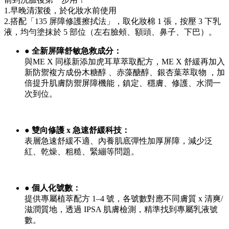
1.早晚清潔後，於化妝水前使用
2.搭配「135 屏障修護擦拭法」，取化妝棉 1 張，按壓 3 下乳
液，均勻塗抹於 5 部位（左右臉頰、額頭、鼻子、下巴）。
● 全新屏障舒敏急救成分：
與ME X 同樣新添加虎耳草萃取配方，ME X 舒緩再加入
新防禦複方成份木糖醇 、赤藻醣醇、銀杏葉萃取物 ，加
倍提升肌膚防禦屏障機能，鎮定、穩膚、修護、水潤一
次到位。
● 雙向修護 x 急速舒緩科技：
表層急速舒緩不適、內養肌底彈性加厚屏障，減少泛
紅、乾燥、粗糙、緊繃等問題。
● 個人化號數：
提供專屬植萃配方 1–4 號，各號數對應不同膚質 x 清爽/
滋潤質地，透過 IPSA 肌膚檢測，精準找到專屬乳液號
數。