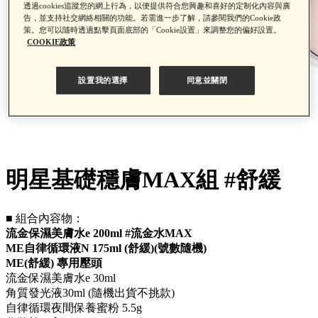
透過cookies追蹤您的網上行為，以便提供符合您興趣和喜好的定制化內容與廣
告，並支持社交網絡相關的功能。若需進一步了解，請參閱我們的Cookie政
策。您可以隨時透過點擊頁面底部的「Cookie設置」來調整您的偏好設置。
COOKIE政策
設置我的選擇
同意並關閉
明星基礎穩膚MAX組 #舒緩
■ 組合內容物：
流金保濕美膚水e 200ml #流金水MAX
ME自律循環液N 175ml (舒緩)(號數隨機)
ME(舒緩) 專用壓頭
流金保濕美膚水e 30ml
角質發光液30ml (隨機出貨不挑款)
自律循環夜間保養蜜粉 5.5g