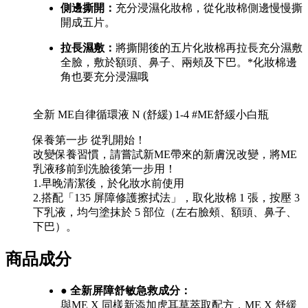
側邊撕開：
充分浸濕化妝棉，從化妝棉側邊慢慢撕
開成五片。
拉長濕敷：
將撕開後的五片化妝棉再拉長充分濕敷
全臉，敷於額頭、鼻子、兩頰及下巴。*化妝棉邊
角也要充分浸濕哦
全新 ME自律循環液 N (舒緩) 1-4 #ME舒緩小白瓶
保養第一步 從乳開始！
改變保養習慣，請嘗試新ME帶來的新膚況改變，將ME
乳液移前到洗臉後第一步用！
1.早晚清潔後，於化妝水前使用
2.搭配「135 屏障修護擦拭法」，取化妝棉 1 張，按壓 3
下乳液，均勻塗抹於 5 部位（左右臉頰、額頭、鼻子、
下巴）。
商品成分
● 全新屏障舒敏急救成分：
與ME X 同樣新添加虎耳草萃取配方，ME X 舒緩