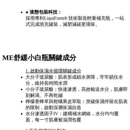
● 液態包裝科技：
採用專利LiquiForm® 技術製造輕量補充瓶，一站
式完成填充罐裝，減塑減碳更環保。
ME舒緩小白瓶關鍵成分
1. 啟動保濕水循環關鍵成分
大分子玻尿酸：肌表形成鎖水屏障，牢牢鎖住水
分，維持長時間水潤
小分子玻尿酸：快速滲透，高效輸送水分，肌膚即
刻解渴、不再乾繃
檸檬香蜂草與柑橘果皮萃取：突破保濕停留在肌表
的限制，啟動深層保濕自造
水分滲透因子IV：建構補水網絡，水分均勻覆
蓋，每一寸肌膚被滋潤包覆