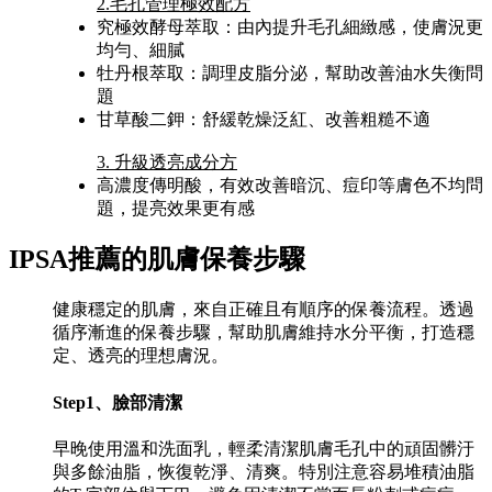
2.毛孔管理極效配方
究極效酵母萃取：由內提升毛孔細緻感，使膚況更
均勻、細膩
牡丹根萃取：調理皮脂分泌，幫助改善油水失衡問
題
甘草酸二鉀：舒緩乾燥泛紅、改善粗糙不適
3. 升級透亮成分方
高濃度傳明酸，有效改善暗沉、痘印等膚色不均問
題，提亮效果更有感
IPSA推薦的肌膚保養步驟
健康穩定的肌膚，來自正確且有順序的保養流程。透過
循序漸進的保養步驟，幫助肌膚維持水分平衡，打造穩
定、透亮的理想膚況。
Step1、臉部清潔
早晚使用溫和洗面乳，輕柔清潔肌膚毛孔中的頑固髒汙
與多餘油脂，恢復乾淨、清爽。特別注意容易堆積油脂