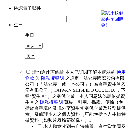
確認電子郵件
生日
生日
請勾選此項條款
本人已詳閱了解本網站的
使用
條款
與
隱私權聲明
之規定，法倈麗國際股份有限
公司（「法倈麗」或「本公司」）為台灣資生堂股
份有限公司（ TAIWAN SHISEIDO CO., LTD. ，下
稱“資生堂”）之關係企業，本人同意法倈麗依據資
生堂之
隱私權聲明
蒐集、利用、揭露、傳輸（包
括於台灣境內及境外至資生堂關係企業及服務提供
者）及處理本人之個人資料（可能包括本人生物特
徵資料（如照片及臉部影像））。
本人願意收到來自法倈麗、資生堂集團及