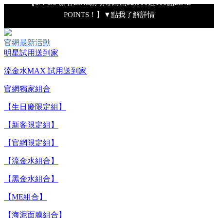
POINTS！】▼點我了解詳情
【8/4-8/9 滿額享好禮▼點我了解詳情】
官網最新活動
明星試用送到家
【綁定中信LINE Pay卡享最高6%回饋▼點我了解詳情
流金水MAX 試用送到家
【重要公告】IPSA 無法驗證非官方通路銷售之品牌商品的真實
官網獨家組合
性，也無法協助此類商品的售後服務
【生日慶限定組】
【新客限定組】
【8/7-8/9 下單加碼送全效輕透UV防曬乳9ml+明星體驗4件組】
【官網限定組】
【全新流金水MAX 百元試用送到家！再享回購金】▼點我立
【流金水組合】
即試用
【黑金水組合】
【8/4-8/9 單筆消費滿$3,000現折$300】
【ME組合】
【海泥面膜組合】