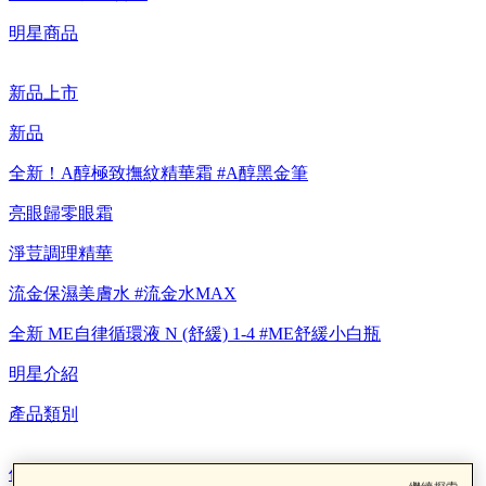
【8/4-8/9 新客LINE購物導購滿$2,000送100點LINE
明星商品
POINTS！】▼點我了解詳情
新品上市
【8/4-8/9 滿額享好禮▼點我了解詳情】
新品
【綁定中信LINE Pay卡享最高6%回饋▼點我了解詳情
全新！A醇極致撫紋精華霜 #A醇黑金筆
【重要公告】IPSA 無法驗證非官方通路銷售之品牌商品的真實
亮眼歸零眼霜
性，也無法協助此類商品的售後服務
淨荳調理精華
流金保濕美膚水 #流金水MAX
全新 ME自律循環液 N (舒緩) 1-4 #ME舒緩小白瓶
明星介紹
產品類別
保養