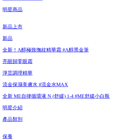
明星商品
【重要公告】IPSA 無法驗證非官方通路銷售之品牌商品的真實
性，也無法協助此類商品的售後服務
新品上市
新品
全新！A醇極致撫紋精華霜 #A醇黑金筆
亮眼歸零眼霜
淨荳調理精華
流金保濕美膚水 #流金水MAX
全新 ME自律循環液 N (舒緩) 1-4 #ME舒緩小白瓶
明星介紹
產品類別
保養