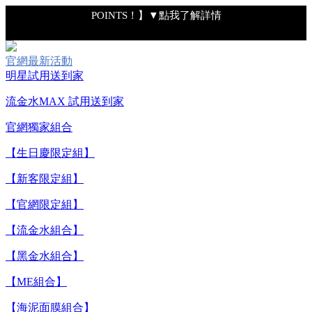
POINTS！】▼點我了解詳情
【綁定中信LINE Pay卡享最高6%回饋▼點我了解詳情】
官網最新活動
明星試用送到家
【重要公告】IPSA 無法驗證非官方通路銷售之品牌商品的真實
流金水MAX 試用送到家
性，也無法協助此類商品的售後服務
官網獨家組合
【全新流金水MAX 百元試用送到家！再享回購金】▼點我立
【生日慶限定組】
即試用
【新客限定組】
【8/4-8/9 單筆消費滿$3,000現折$300】
【官網限定組】
【流金水組合】
【8/4-8/9 新客LINE購物導購滿$2,000送100點LINE
【黑金水組合】
POINTS！】▼點我了解詳情
【ME組合】
【綁定中信LINE Pay卡享最高6%回饋▼點我了解詳情】
【海泥面膜組合】