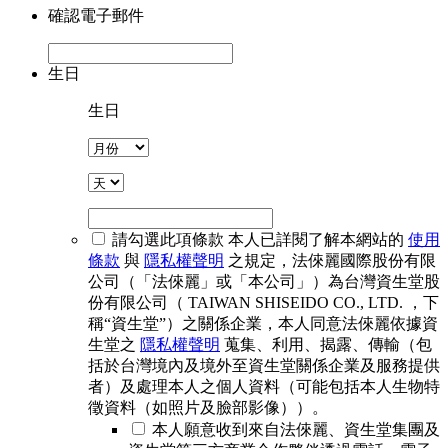
確認電子郵件
生日
生日
請勾選此項條款
本人已詳閱了解本網站的
使用
條款
與
隱私權聲明
之規定，法倈麗國際股份有限
公司（「法倈麗」或「本公司」）為台灣資生堂股
份有限公司（ TAIWAN SHISEIDO CO., LTD. ，下
稱“資生堂”）之關係企業，本人同意法倈麗依據資
生堂之
隱私權聲明
蒐集、利用、揭露、傳輸（包
括於台灣境內及境外至資生堂關係企業及服務提供
者）及處理本人之個人資料（可能包括本人生物特
徵資料（如照片及臉部影像））。
本人願意收到來自法倈麗、資生堂集團及