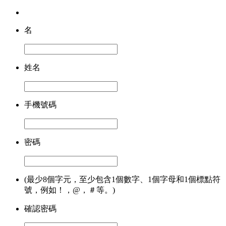
名
姓名
手機號碼
密碼
(最少8個字元，至少包含1個數字、1個字母和1個標點符
號，例如！，@，＃等。)
確認密碼