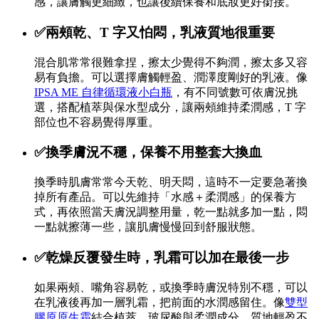
感，讓膚觸更細緻，也讓後續保養和底妝更好銜接。
✅兩頰乾、T 字又怕悶，乳液質地很重要
混合肌常常很難拿捏，擦太少覺得不夠潤，擦太多又容
易有負擔。可以選擇膚觸輕盈、潤澤度剛好的乳液。像
IPSA ME 自律循環液小白瓶
，有不同號數可依膚況挑
選，搭配植萃與保水型成分，讓兩頰維持柔潤感，T 字
部位也不容易覺得厚重。
✅換季膚況不穩，保養不用整套大換血
換季時肌膚常常今天乾、明天悶，這時不一定要急著換
掉所有產品。可以先維持「水感＋柔潤感」的保養方
式，再依照當天膚況調整用量，乾一點就多加一點，悶
一點就擦薄一些，讓肌膚慢慢回到舒服狀態。
✅乾燥反覆發生時，乳霜可以加在最後一步
如果兩頰、嘴角容易乾，或換季時膚況特別不穩，可以
在乳液後再加一層乳霜，把前面的水潤感留住。像
雙型
膠原原生霜
結合植萃、玻尿酸與柔潤成分，質地輕盈不