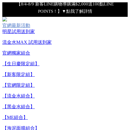
【8/4-8/9 新客LINE購物導購滿$2,000送100點LINE
POINTS！】▼點我了解詳情
【8/4-8/9 滿額享好禮▼點我了解詳情】
官網最新活動
明星試用送到家
【綁定中信LINE Pay卡享最高6%回饋▼點我了解詳情
流金水MAX 試用送到家
【重要公告】IPSA 無法驗證非官方通路銷售之品牌商品的真實
官網獨家組合
性，也無法協助此類商品的售後服務
【生日慶限定組】
【新客限定組】
【8/7-8/9 下單加碼送全效輕透UV防曬乳9ml+明星體驗4件組】
【官網限定組】
【全新流金水MAX 百元試用送到家！再享回購金】▼點我立
【流金水組合】
即試用
【黑金水組合】
【ME組合】
【8/4-8/9 單筆消費滿$3,000現折$300】
【海泥面膜組合】