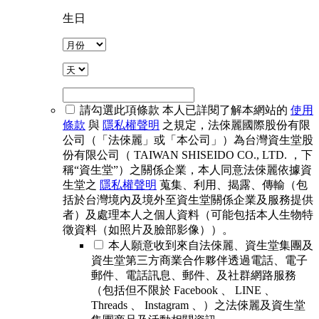
生日
請勾選此項條款
本人已詳閱了解本網站的
使用
條款
與
隱私權聲明
之規定，法倈麗國際股份有限
公司（「法倈麗」或「本公司」）為台灣資生堂股
份有限公司（ TAIWAN SHISEIDO CO., LTD. ，下
稱“資生堂”）之關係企業，本人同意法倈麗依據資
生堂之
隱私權聲明
蒐集、利用、揭露、傳輸（包
括於台灣境內及境外至資生堂關係企業及服務提供
者）及處理本人之個人資料（可能包括本人生物特
徵資料（如照片及臉部影像））。
本人願意收到來自法倈麗、資生堂集團及
資生堂第三方商業合作夥伴透過電話、電子
郵件、電話訊息、郵件、及社群網路服務
（包括但不限於 Facebook 、 LINE 、
Threads 、 Instagram 、）之法倈麗及資生堂