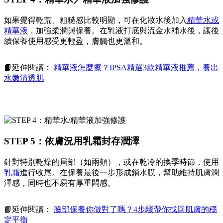
如果覺得乾荒、粗糙感比較明顯，可在化妝水後加入
精華水或
精華液
，加強柔潤與保養。在乳液打底與流金水補水後，讓後
續保養使用感受更輕盈，膚觸也更溫和。
📘延伸閱讀：
精華液怎麼擦？IPSA精選3款精華液推薦，養出
水嫩清透肌
STEP 5：依膚況用乳霜封存潤澤
針對特別乾燥的局部（如兩頰），或在乾冷的換季時節，使用
乳霜
進行收尾。在保養最後一步形成鎖水膜，幫助維持肌膚潤
澤感，同時也不易有厚重悶感。
📘延伸閱讀：
臉部保養你做對了嗎？4步驟帶你找回肌膚的穩
定平衡