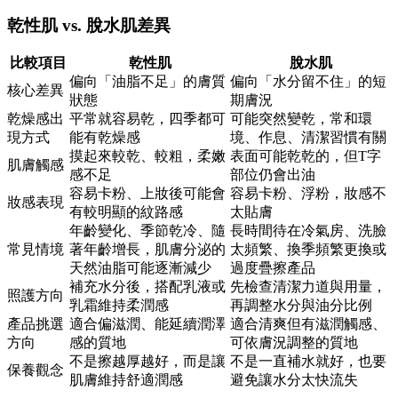
乾性肌 vs. 脫水肌差異
比較項目
乾性肌
脫水肌
偏向「油脂不足」的膚質
偏向「水分留不住」的短
核心差異
狀態
期膚況
乾燥感出
平常就容易乾，四季都可
可能突然變乾，常和環
現方式
能有乾燥感
境、作息、清潔習慣有關
摸起來較乾、較粗，柔嫩
表面可能乾乾的，但T字
肌膚觸感
感不足
部位仍會出油
容易卡粉、上妝後可能會
容易卡粉、浮粉，妝感不
妝感表現
有較明顯的紋路感
太貼膚
年齡變化、季節乾冷、隨
長時間待在冷氣房、洗臉
常見情境
著年齡增長，肌膚分泌的
太頻繁、換季頻繁更換或
天然油脂可能逐漸減少
過度疊擦產品
補充水分後，搭配乳液或
先檢查清潔力道與用量，
照護方向
乳霜維持柔潤感
再調整水分與油分比例
產品挑選
適合偏滋潤、能延續潤澤
適合清爽但有滋潤觸感、
方向
感的質地
可依膚況調整的質地
不是擦越厚越好，而是讓
不是一直補水就好，也要
保養觀念
肌膚維持舒適潤感
避免讓水分太快流失