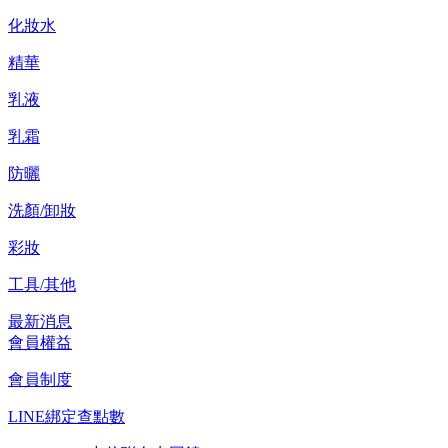
化妝水
精華
乳液
乳霜
防曬
洗顏/卸妝
彩妝
工具/其他
最新消息
會員權益
會員制度
LINE綁定查點數