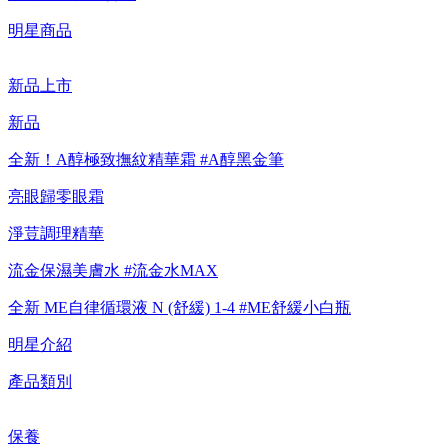
【8/4-8/9 新客LINE購物導購滿$2,000送100點LINE
明星商品
POINTS！】▼點我了解詳情
新品上市
【8/4-8/9 滿額享好禮▼點我了解詳情】
新品
【綁定中信LINE Pay卡享最高6%回饋▼點我了解詳情
全新！A醇極致撫紋精華霜 #A醇黑金筆
【重要公告】IPSA 無法驗證非官方通路銷售之品牌商品的真實
亮眼歸零眼霜
性，也無法協助此類商品的售後服務
淨荳調理精華
流金保濕美膚水 #流金水MAX
全新 ME自律循環液 N (舒緩) 1-4 #ME舒緩小白瓶
明星介紹
產品類別
保養