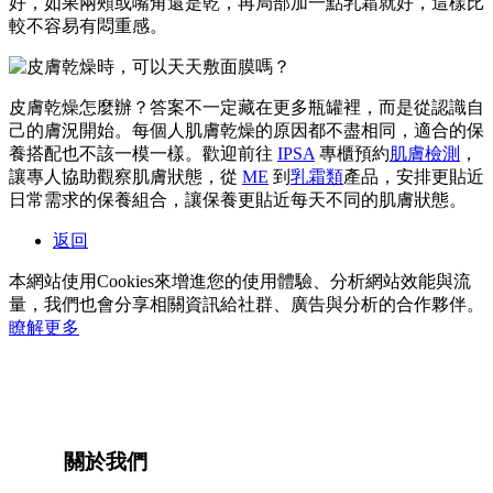
好，如果兩頰或嘴角還是乾，再局部加一點乳霜就好，這樣比
較不容易有悶重感。
皮膚乾燥怎麼辦？答案不一定藏在更多瓶罐裡，而是從認識自
己的膚況開始。每個人肌膚乾燥的原因都不盡相同，適合的保
養搭配也不該一模一樣。歡迎前往
IPSA
專櫃預約
肌膚檢測
，
讓專人協助觀察肌膚狀態，從
ME
到
乳霜類
產品，安排更貼近
日常需求的保養組合，讓保養更貼近每天不同的肌膚狀態。
返回
本網站使用Cookies來增進您的使用體驗、分析網站效能與流
量，我們也會分享相關資訊給社群、廣告與分析的合作夥伴。
瞭解更多
關於我們