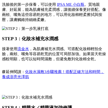
洗臉後的第一步保養，可以使用
IPSA ME 小白瓶
。質地親
膚、好延展，能為肌膚補充柔潤感，讓後續保養更好搭配。像
兩頰、嘴角這些容易乾的地方，可以用化妝棉輕柔擦拭與按
壓，讓膚觸維持細緻柔嫩。
STEP 3：化妝水補充水潤感
接著使用
流金水
，為肌膚補充水潤感。可搭配化妝棉輕拍全
臉，兩頰、嘴角等容易乾荒的位置可局部加強。如果當天乾燥
感較明顯，也可以短時間濕敷，但避免敷到化妝棉全乾。
📘延伸閱讀：
化妝水濕敷3步驟推薦！搭配正確方法和時間，
養成澎亮光澤肌
STEP 4：精華水／精華液加強修護