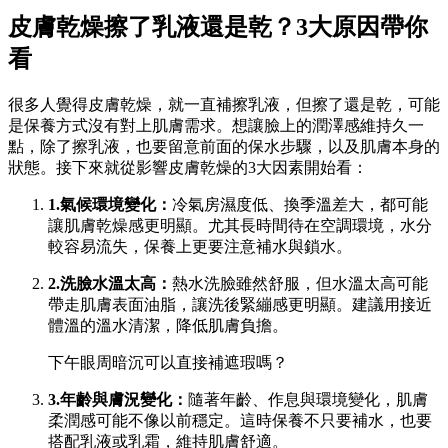
皮膚乾燥擦了乳液還是乾？
3大原因帶你
看
很多人覺得皮膚乾燥，就一直補擦乳液，但擦了還是乾，可能
是保養方式沒有對上肌膚需求。想讓臉上的潤澤感維持久一
點，除了擦乳液，也要留意前面的保水步驟，以及肌膚本身的
狀態。接下來就從影響皮膚乾燥的3大因素開始看：
1.氣候環境變化：
冷氣房濕度低、換季溫差大，都可能
讓肌膚乾燥感更明顯。尤其長時間待在空調環境，水分
較容易流失，保養上更要注意補水與鎖水。
2.洗臉水溫太高：
熱水洗臉雖然舒服，但水溫太高可能
帶走肌膚表面油脂，讓洗後緊繃感更明顯。建議用接近
體溫的溫水清潔，降低肌膚負擔。
下午眼周暗沉可以直接補遮瑕嗎？
3.年齡與膚況變化：
隨著年齡、作息與環境變化，肌膚
柔潤感可能不像以前穩定。這時保養不只要補水，也要
搭配乳液或乳霜，維持肌膚舒適。