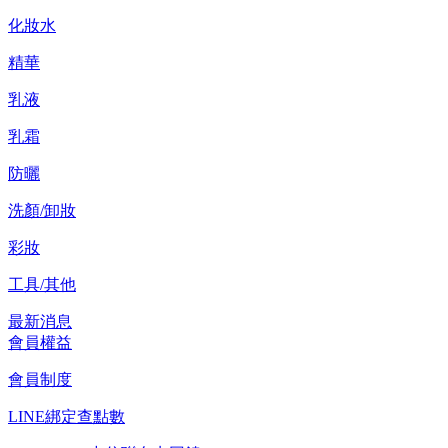
化妝水
精華
乳液
乳霜
防曬
洗顏/卸妝
彩妝
工具/其他
最新消息
會員權益
會員制度
LINE綁定查點數