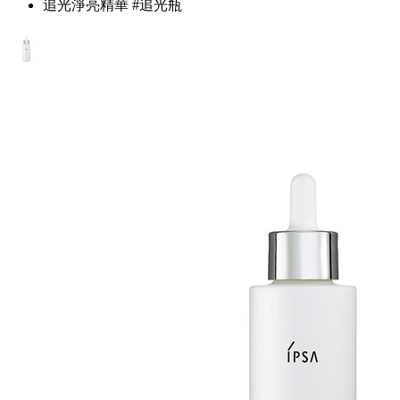
追光淨亮精華 #追光瓶