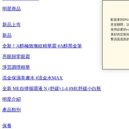
明星商品
歡迎來到IP
新品上市
意並關閉」以
使用必要的c
喜好的定制化
新品
【8/
擊頁面底部的
全新！A醇極致撫紋精華霜 #A醇黑金筆
亮眼歸零眼霜
淨荳調理精華
流金保濕美膚水 #流金水MAX
全新 ME自律循環液 N (舒緩) 1-4 #ME舒緩小白瓶
明星介紹
【重要公告】I
產品類別
保養