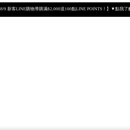
4-8/9 新客LINE購物導購滿$2,000送100點LINE POINTS！】▼點我
【8/4-8/9 滿額享好禮▼點我了解詳情】
【綁定中信LINE Pay卡享最高6%回饋▼點我了解詳情
PSA 無法驗證非官方通路銷售之品牌商品的真實性，也無法協助此
【8/7-8/9 下單加碼送全效輕透UV防曬乳9ml+明星體驗4件組】
【全新流金水MAX 百元試用送到家！再享回購金】▼點我立即試用