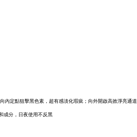
，向內定點狙擊黑色素，超有感淡化瑕疵；向外開啟高效淨亮通
和成分，日夜使用不反黑