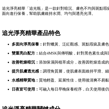
追光淨亮精華「追光瓶」是一款針對暗沉、膚色不均與斑點瑕
面向進行保養，幫助肌膚維持水潤、均勻與透亮光澤。
追光淨亮精華產品特色
多面向淨亮保養：
針對蠟黃、泛紅觀感、斑點瑕疵及膚色
雙重亮白配方：
結合4MSK與傳明酸，針對黑色素生成
改善乾燥暗沉：
添加保濕與植萃成分，改善因乾燥造成的
提升肌膚透光感：
調理角質層，使肌膚表面維持平滑、細
水感精華質地：
質地輕盈、延展性佳，使用後清爽不易黏
日夜皆可使用：
可融入每日早晚保養程序，白天使用後仍