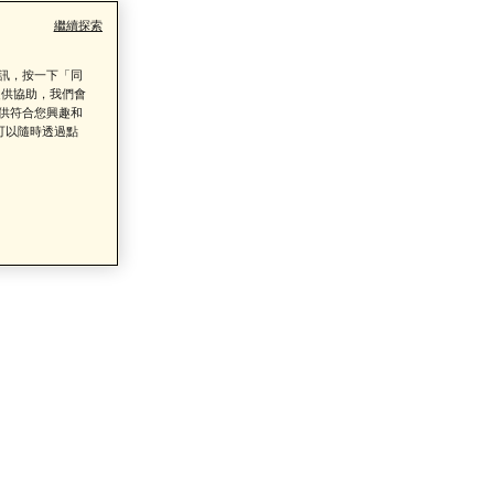
繼續探索
資訊，按一下「同
提供協助，我們會
提供符合您興趣和
可以隨時透過點
了解詳情
類商品的售後服務