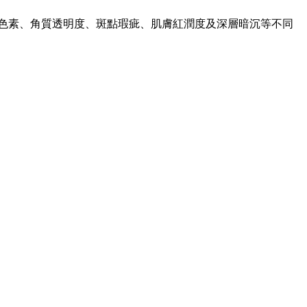
色素、角質透明度、斑點瑕疵、肌膚紅潤度及深層暗沉等不同