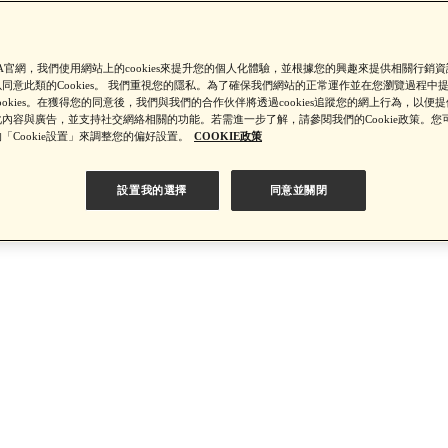
【8/4-8/9 單筆消費滿$3,000現折$300】
SA官網，我們使用網站上的cookies來提升您的個人化體驗，並根據您的興趣來提供相關行銷
同意此類的Cookies。 我們重視您的隱私。為了確保我們網站的正常運作並在您瀏覽過程中
ookies。在獲得您的同意後，我們與我們的合作伙伴將透過cookies追蹤您的網上行為，以便
內容與廣告，並支持社交網絡相關的功能。若需進一步了解，請參閱我們的Cookie政策。您
4-8/9 新客LINE購物導購滿$2,000送100點LINE POINTS！】▼點我
「Cookie設置」來調整您的偏好設置。
COOKIE政策
設置我的選擇
同意並關閉
【8/4-8/9 滿額享好禮▼點我了解詳情】
【綁定中信LINE Pay卡享最高6%回饋▼點我了解詳情
PSA 無法驗證非官方通路銷售之品牌商品的真實性，也無法協助此