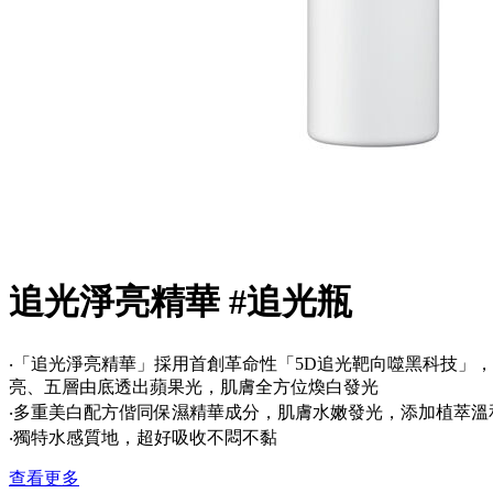
追光淨亮精華 #追光瓶
‧「追光淨亮精華」採用首創革命性「5D追光靶向噬黑科技」
亮、五層由底透出蘋果光，肌膚全方位煥白發光
‧多重美白配方偕同保濕精華成分，肌膚水嫩發光，添加植萃溫
‧獨特水感質地，超好吸收不悶不黏
查看更多