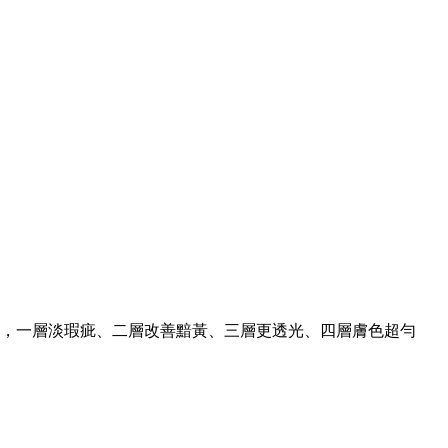
道，一層淡瑕疵、二層改善黯黃、三層更透光、四層膚色超勻