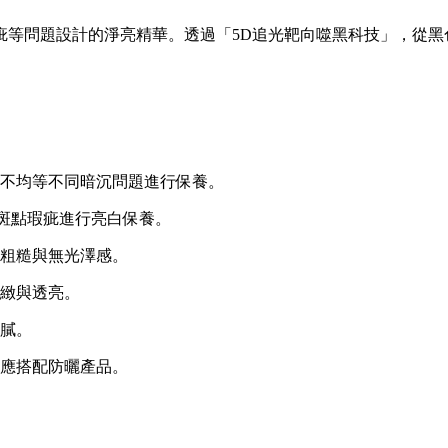
疵等問題設計的淨亮精華。透過「5D追光靶向噬黑科技」，從黑
不均等不同暗沉問題進行保養。
與斑點瑕疵進行亮白保養。
粗糙與無光澤感。
緻與透亮。
膩。
應搭配防曬產品。