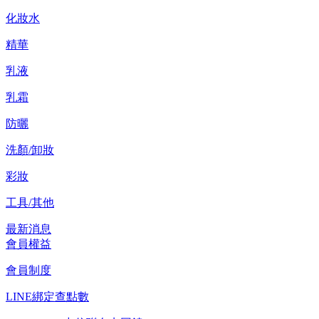
化妝水
精華
乳液
乳霜
防曬
洗顏/卸妝
彩妝
工具/其他
最新消息
會員權益
會員制度
LINE綁定查點數