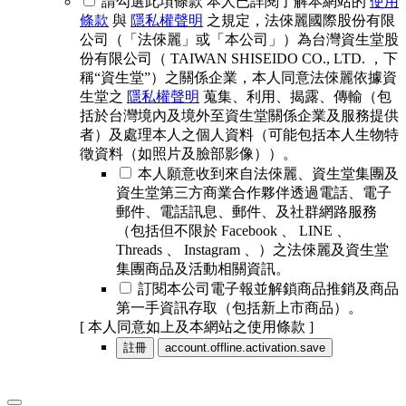
請勾選此項條款
本人已詳閱了解本網站的
使用
條款
與
隱私權聲明
之規定，法倈麗國際股份有限
公司（「法倈麗」或「本公司」）為台灣資生堂股
份有限公司（ TAIWAN SHISEIDO CO., LTD. ，下
稱“資生堂”）之關係企業，本人同意法倈麗依據資
生堂之
隱私權聲明
蒐集、利用、揭露、傳輸（包
括於台灣境內及境外至資生堂關係企業及服務提供
者）及處理本人之個人資料（可能包括本人生物特
徵資料（如照片及臉部影像））。
本人願意收到來自法倈麗、資生堂集團及
資生堂第三方商業合作夥伴透過電話、電子
郵件、電話訊息、郵件、及社群網路服務
（包括但不限於 Facebook 、 LINE 、
Threads 、 Instagram 、）之法倈麗及資生堂
集團商品及活動相關資訊。
訂閱本公司電子報並解鎖商品推銷及商品
第一手資訊存取（包括新上市商品）。
[ 本人同意如上及本網站之使用條款 ]
註冊
account.offline.activation.save