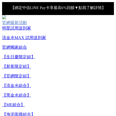
【綁定中信LINE Pay卡享最高6%回饋▼點我了解詳情】
【重要公告】IPSA 無法驗證非官方通路銷售之品牌商品的真實
官網最新活動
明星試用送到家
性，也無法協助此類商品的售後服務
流金水MAX 試用送到家
【全新流金水MAX 百元試用送到家！再享回購金】▼點我立
官網獨家組合
即試用
【生日慶限定組】
【8/10-8/16 新客LINE購物導購滿$2,000送100點LINE
【新客限定組】
POINTS！】▼點我了解詳情
【官網限定組】
【綁定中信LINE Pay卡享最高6%回饋▼點我了解詳情】
【流金水組合】
【黑金水組合】
【重要公告】IPSA 無法驗證非官方通路銷售之品牌商品的真實
性，也無法協助此類商品的售後服務
【ME組合】
【海泥面膜組合】