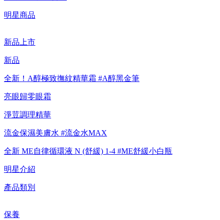
明星商品
新品上市
新品
全新！A醇極致撫紋精華霜 #A醇黑金筆
亮眼歸零眼霜
淨荳調理精華
流金保濕美膚水 #流金水MAX
全新 ME自律循環液 N (舒緩) 1-4 #ME舒緩小白瓶
明星介紹
產品類別
保養