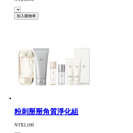
加入購物車
粉刺掰掰角質淨化組
NT$3,100