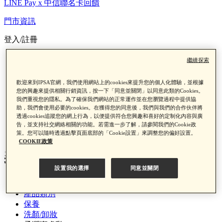
LINE Pay x 中信聯名卡回饋
門市資訊
登入/註冊
門市資訊
繼續探索
登入/註冊
歡迎來到IPSA官網，我們使用網站上的cookies來提升您的個人化體驗，並根據
您的興趣來提供相關行銷資訊，按一下「同意並關閉」以同意此類的Cookies。
我們重視您的隱私。為了確保我們網站的正常運作並在您瀏覽過程中提供協
助，我們會使用必要的cookies。在獲得您的同意後，我們與我們的合作伙伴將
透過cookies追蹤您的網上行為，以便提供符合您興趣和喜好的定制化內容與廣
告，並支持社交網絡相關的功能。若需進一步了解，請參閱我們的Cookie政
0
策。您可以隨時透過點擊頁面底部的「Cookie設置」來調整您的偏好設置。
COOKIE政策
柔潤潔膚乳N
設置我的選擇
同意並關閉
首頁
產品類別
保養
洗顏/卸妝