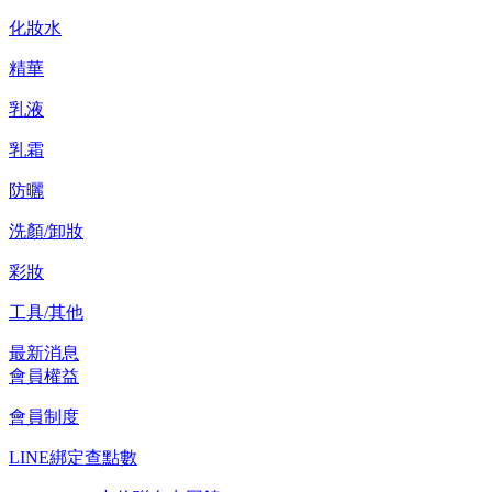
化妝水
精華
乳液
乳霜
防曬
洗顏/卸妝
彩妝
工具/其他
最新消息
會員權益
會員制度
LINE綁定查點數