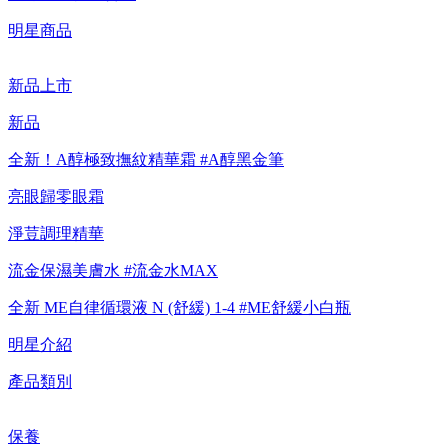
【重要公告】IPSA 無法驗證非官方通路銷售之品牌商品的真實
明星商品
性，也無法協助此類商品的售後服務
新品上市
新品
全新！A醇極致撫紋精華霜 #A醇黑金筆
亮眼歸零眼霜
淨荳調理精華
流金保濕美膚水 #流金水MAX
全新 ME自律循環液 N (舒緩) 1-4 #ME舒緩小白瓶
明星介紹
產品類別
保養