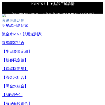
POINTS！】▼點我了解詳情
【綁定中信LINE Pay卡享最高6%回饋▼點我了解詳情】
官網最新活動
明星試用送到家
【重要公告】IPSA 無法驗證非官方通路銷售之品牌商品的真實
性，也無法協助此類商品的售後服務
流金水MAX 試用送到家
官網獨家組合
【全新流金水MAX 百元試用送到家！再享回購金】▼點我立
【生日慶限定組】
即試用
【新客限定組】
【8/4-8/9 單筆消費滿$3,000現折$300】
【官網限定組】
【流金水組合】
【8/4-8/9 新客LINE購物導購滿$2,000送100點LINE
【黑金水組合】
POINTS！】▼點我了解詳情
【ME組合】
【綁定中信LINE Pay卡享最高6%回饋▼點我了解詳情】
【海泥面膜組合】