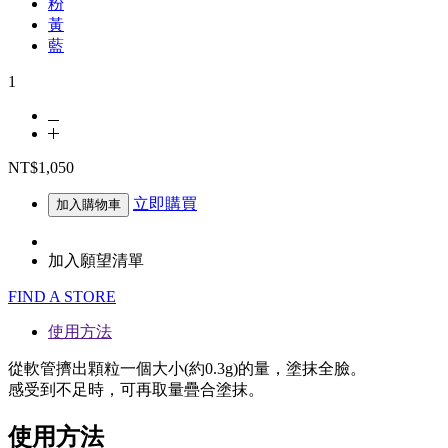
粉
黃
藍
1
NT$1,050
立即購買
加入購物車
加入願望清單
FIND A STORE
使用方法
從軟管擠出顆粒一個大小(約0.3g)的量，塗抹全臉。
感受到不足時，可再取量疊合塗抹。
使用方法