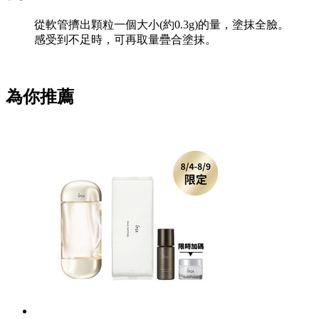
從軟管擠出顆粒一個大小(約0.3g)的量，塗抹全臉。
感受到不足時，可再取量疊合塗抹。
為你推薦