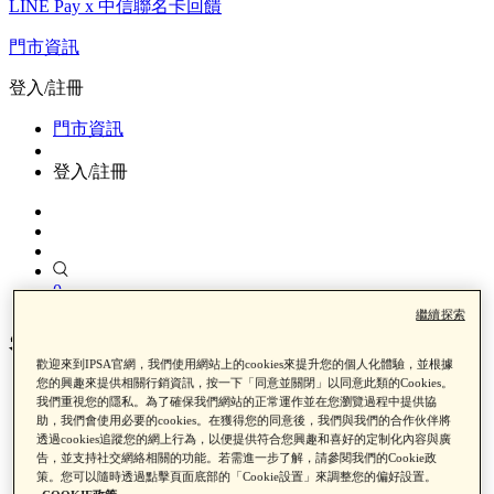
LINE Pay x 中信聯名卡回饋
門市資訊
登入/註冊
門市資訊
登入/註冊
0
繼續探索
智慧調光妝前乳
歡迎來到IPSA官網，我們使用網站上的cookies來提升您的個人化體驗，並根據
您的興趣來提供相關行銷資訊，按一下「同意並關閉」以同意此類的Cookies。
我們重視您的隱私。為了確保我們網站的正常運作並在您瀏覽過程中提供協
首頁
助，我們會使用必要的cookies。在獲得您的同意後，我們與我們的合作伙伴將
產品類別
透過cookies追蹤您的網上行為，以便提供符合您興趣和喜好的定制化內容與廣
彩妝
告，並支持社交網絡相關的功能。若需進一步了解，請參閱我們的Cookie政
智慧調光妝前乳
策。您可以隨時透過點擊頁面底部的「Cookie設置」來調整您的偏好設置。