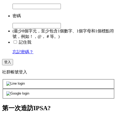
密碼
(最少8個字元，至少包含1個數字、1個字母和1個標點符
號，例如！，@，＃等。)
記住我
忘記密碼？
登入
社群帳號登入
第一次造訪IPSA?