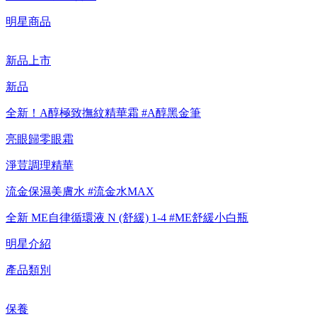
【重要公告】IPSA 無法驗證非官方通路銷售之品牌商品的真實
明星商品
性，也無法協助此類商品的售後服務
新品上市
新品
全新！A醇極致撫紋精華霜 #A醇黑金筆
亮眼歸零眼霜
淨荳調理精華
流金保濕美膚水 #流金水MAX
全新 ME自律循環液 N (舒緩) 1-4 #ME舒緩小白瓶
明星介紹
產品類別
保養