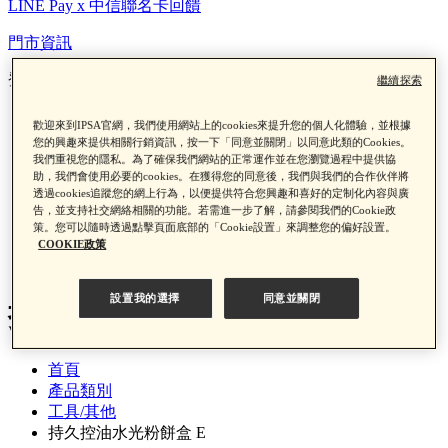
LINE Pay x 中信聯名卡回饋
門市資訊
登入/註冊
繼續探索
門市資訊
歡迎來到IPSA官網，我們使用網站上的cookies來提升您的個人化體驗，並根據
您的興趣來提供相關行銷資訊，按一下「同意並關閉」以同意此類的Cookies。
登入/註冊
我們重視您的隱私。為了確保我們網站的正常運作並在您瀏覽過程中提供協
助，我們會使用必要的cookies。在獲得您的同意後，我們與我們的合作伙伴將
透過cookies追蹤您的網上行為，以便提供符合您興趣和喜好的定制化內容與廣
告，並支持社交網絡相關的功能。若需進一步了解，請參閱我們的Cookie政
策。您可以隨時透過點擊頁面底部的「Cookie設置」來調整您的偏好設置。
COOKIE政策
0
設置我的選擇
同意並關閉
持久控油水光粉餅盒 E
首頁
產品類別
工具/其他
持久控油水光粉餅盒 E