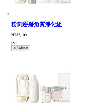
粉刺掰掰角質淨化組
NT$3,100
加入購物車