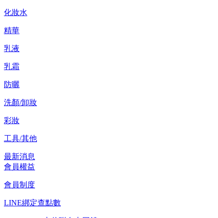
化妝水
精華
乳液
乳霜
防曬
洗顏/卸妝
彩妝
工具/其他
最新消息
會員權益
會員制度
LINE綁定查點數