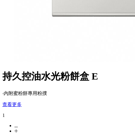
持久控油水光粉餅盒 E
‧內附蜜粉餅專用粉撲
查看更多
1