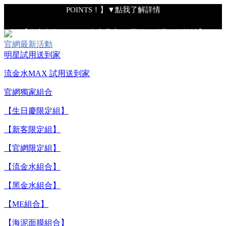
POINTS！】▼點我了解詳情
【綁定中信LINE Pay卡享最高6%回饋▼點我了解詳情】
官網最新活動
明星試用送到家
【重要公告】IPSA 無法驗證非官方通路銷售之品牌商品的真實
性，也無法協助此類商品的售後服務
流金水MAX 試用送到家
官網獨家組合
【全新流金水MAX 百元試用送到家！再享回購金】▼點我立
【生日慶限定組】
即試用
【新客限定組】
【8/4-8/9 單筆消費滿$3,000現折$300】
【官網限定組】
【流金水組合】
【8/4-8/9 新客LINE購物導購滿$2,000送100點LINE
【黑金水組合】
POINTS！】▼點我了解詳情
【ME組合】
【綁定中信LINE Pay卡享最高6%回饋▼點我了解詳情】
【海泥面膜組合】