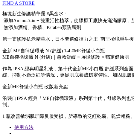
FIND A STORE
極境新生修護精華露 #黑金水：
‧添加Amino-5-in + 雙重活性植萃，使膠原工廠快充滿滿膠原
‧無添加酒精、香精、Paraben類防腐劑
第一支修護抗老精華水，日本奢選修復力之王｢南非極境重生復
全新 ME自律循環液 N (舒緩) 1-4 #ME舒緩小白瓶
ME自律循環液 N (舒緩)｜急救舒緩 × 屏障修護 × 穩定健康肌
作為 IPSA 經典明星乳液，第十代全新ME小白瓶 舒緩系列
緩、抑制不適泛紅等情況，更從肌底養成穩定彈性、加固肌膚
全新ME舒緩小白瓶 改版新亮點
沿襲自IPSA 經典「ME自律循環液」系列第十代，舒緩系列
制。
1 瓶改善敏弱肌屏障反覆受損，所導致的泛紅乾癢、乾燥粗糙
使用方法