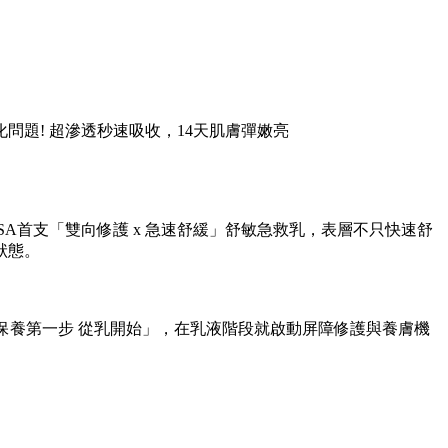
題! 超滲透秒速吸收，14天肌膚彈嫩亮
SA首支「雙向修護 x 急速舒緩」舒敏急救乳，表層不只快速舒
狀態。
調「保養第一步 從乳開始」，在乳液階段就啟動屏障修護與養膚機