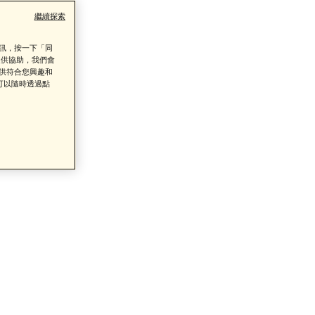
繼續探索
資訊，按一下「同
提供協助，我們會
提供符合您興趣和
可以隨時透過點
了解詳情
類商品的售後服務