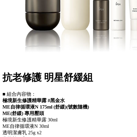
抗老修護 明星舒緩組
■ 組合內容物：
極境新生修護精華露 #黑金水
ME自律循環液N 175ml (舒緩)(號數隨機)
ME(舒緩) 專用壓頭
極境新生修護精華露 30ml
ME自律循環液N 30ml
透明潔膚乳 25g x2