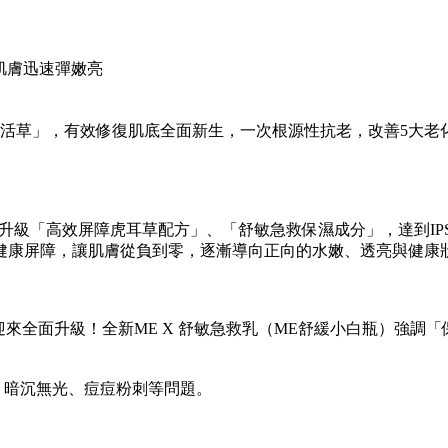
，肌膚迅速彈嫩亮
活草」，有效修復肌底全面新生，一次根源性抗老，改善5大老化問
全面升級「高效屏障虎耳草配方」、「舒敏急救保濕成分」，達到IP
健康屏障，讓肌膚從負到零，逐漸導向正向的水嫩、透亮與健康
也迎來全面升級！全新ME X 舒敏急救乳（ME舒緩小白瓶）強
、暗沉無光、痘痘粉刺等問題。