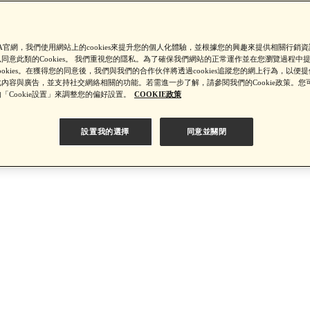
SA官網，我們使用網站上的cookies來提升您的個人化體驗，並根據您的興趣來提供相關行銷
【8/4-8/9 單筆消費滿$3,000現折$300】
同意此類的Cookies。 我們重視您的隱私。為了確保我們網站的正常運作並在您瀏覽過程中
ookies。在獲得您的同意後，我們與我們的合作伙伴將透過cookies追蹤您的網上行為，以便
內容與廣告，並支持社交網絡相關的功能。若需進一步了解，請參閱我們的Cookie政策。您
「Cookie設置」來調整您的偏好設置。
COOKIE政策
4-8/9 新客LINE購物導購滿$2,000送100點LINE POINTS！】▼點我
設置我的選擇
同意並關閉
【綁定中信LINE Pay卡享最高6%回饋▼點我了解詳情】
PSA 無法驗證非官方通路銷售之品牌商品的真實性，也無法協助此