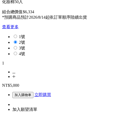
化妝棉50入
組合總價值$6,334
*預購商品預計2026/8/14起依訂單順序陸續出貨
查看更多
1號
2號
3號
4號
1
NT$5,000
立即購買
加入購物車
加入願望清單