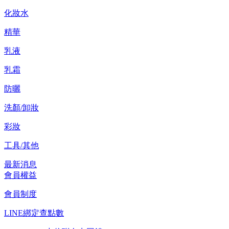
化妝水
精華
乳液
乳霜
防曬
洗顏/卸妝
彩妝
工具/其他
最新消息
會員權益
會員制度
LINE綁定查點數