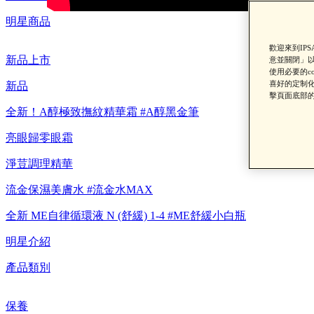
明星商品
歡迎來到IP
新品上市
意並關閉」以
使用必要的c
喜好的定制化
新品
擊頁面底部的
全新！A醇極致撫紋精華霜 #A醇黑金筆
【8/
亮眼歸零眼霜
淨荳調理精華
流金保濕美膚水 #流金水MAX
全新 ME自律循環液 N (舒緩) 1-4 #ME舒緩小白瓶
【重要公告】I
明星介紹
產品類別
保養