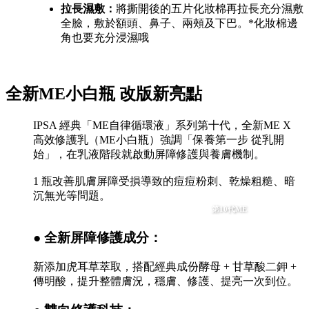
拉長濕敷：
將撕開後的五片化妝棉再拉長充分濕敷
全臉，敷於額頭、鼻子、兩頰及下巴。*化妝棉邊
角也要充分浸濕哦
全新ME小白瓶 改版新亮點
IPSA 經典「ME自律循環液」系列第十代，全新ME X
高效修護乳（ME小白瓶）強調「保養第一步 從乳開
始」，在乳液階段就啟動屏障修護與養膚機制。
1 瓶改善肌膚屏障受損導致的痘痘粉刺、乾燥粗糙、暗
沉無光等問題。
第10代ME
● 全新屏障修護成分：
新添加虎耳草萃取，搭配經典成份酵母 + 甘草酸二鉀 +
傳明酸，提升整體膚況，穩膚、修護、提亮一次到位。