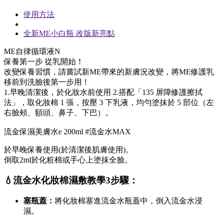
使用方法
全新ME小白瓶 改版新亮點
ME自律循環液N
保養第一步 從乳開始！
改變保養習慣，請嘗試新ME帶來的新膚況改變，將ME修護乳
移前到洗臉後第一步用！
1.早晚清潔後，於化妝水前使用 2.搭配「135 屏障修護擦拭
法」，取化妝棉 1 張，按壓 3 下乳液，均勻塗抹於 5 部位（左
右臉頰、額頭、鼻子、下巴）。
流金保濕美膚水e 200ml #流金水MAX
於早晚保養使用(於清潔後肌膚使用)。
倒取2ml於化粧棉或手心上塗抹全臉。
💧流金水化妝棉濕敷教學3步驟：
塞瓶蓋：
將化妝棉塞進流金水瓶蓋中，倒入流金水浸
濕。