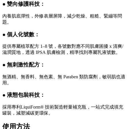
● 雙向修護科技：
內養肌底彈性，外修表層屏障，減少乾燥、粗糙、緊繃等問
題。
● 個人化號數：
提供專屬植萃配方 1–8 號，各號數對應不同肌膚困擾 x 清爽/
滋潤質地，透過 IPSA 肌膚檢測，精準找到專屬乳液號數。
● 無刺激性配方：
無酒精、無香料、無色素、無 Paraben 類防腐劑，敏弱肌也適
用。
● 液態包裝科技：
採用專利LiquiForm® 技術製造輕量補充瓶，一站式完成填充
罐裝，減塑減碳更環保。
使用方法