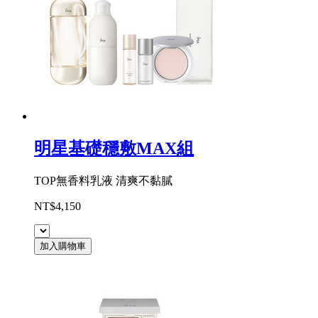
明星基礎穩敷MAX組
TOP無香料乳液 清爽不黏膩
NT$4,150
加入購物車