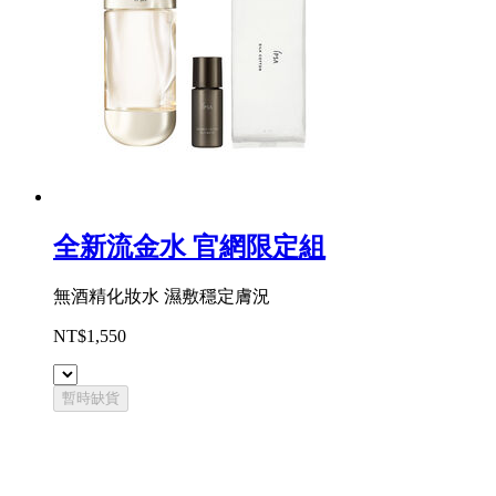
全新流金水 官網限定組
無酒精化妝水 濕敷穩定膚況
NT$1,550
暫時缺貨