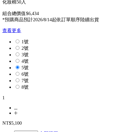
化妝棉50入
組合總價值$6,434
*預購商品預計2026/8/14起依訂單順序陸續出貨
查看更多
1號
2號
3號
4號
5號
6號
7號
8號
1
NT$5,100