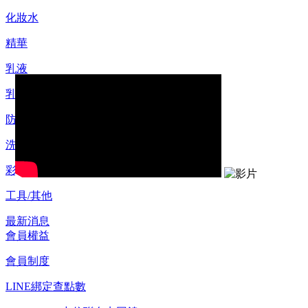
化妝水
精華
乳液
乳霜
防曬
洗顏/卸妝
彩妝
工具/其他
最新消息
會員權益
會員制度
LINE綁定查點數