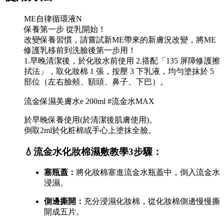
ME自律循環液N
保養第一步 從乳開始！
改變保養習慣，請嘗試新ME帶來的新膚況改變，將ME
修護乳移前到洗臉後第一步用！
1.早晚清潔後，於化妝水前使用 2.搭配「135 屏障修護擦
拭法」，取化妝棉 1 張，按壓 3 下乳液，均勻塗抹於 5
部位（左右臉頰、額頭、鼻子、下巴）。
流金保濕美膚水e 200ml #流金水MAX
於早晚保養使用(於清潔後肌膚使用)。
倒取2ml於化粧棉或手心上塗抹全臉。
💧流金水化妝棉濕敷教學3步驟：
塞瓶蓋：
將化妝棉塞進流金水瓶蓋中，倒入流金水
浸濕。
側邊撕開：
充分浸濕化妝棉，從化妝棉側邊慢慢撕
開成五片。