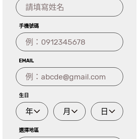
ME自律循環液 #ME小白瓶