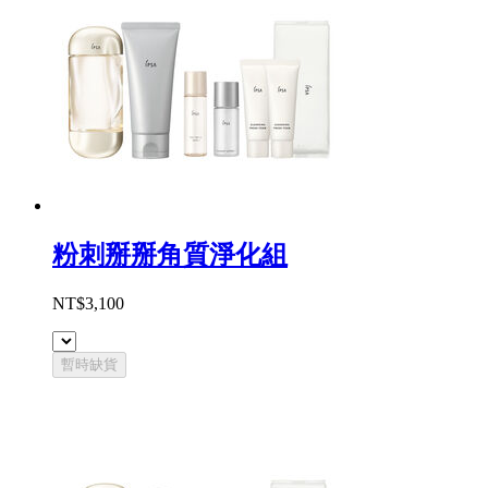
粉刺掰掰角質淨化組
NT$3,100
暫時缺貨