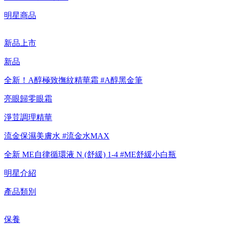
明星商品
【重要公告】IPSA 無法驗證非官方通路銷售之品牌商品的真實
性，也無法協助此類商品的售後服務
新品上市
新品
全新！A醇極致撫紋精華霜 #A醇黑金筆
亮眼歸零眼霜
淨荳調理精華
流金保濕美膚水 #流金水MAX
全新 ME自律循環液 N (舒緩) 1-4 #ME舒緩小白瓶
明星介紹
產品類別
保養