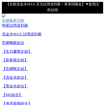
【全新流金水MAX 百元試用送到家！再享回購金】▼點我立
即試用
【8/10-8/16 新客LINE購物導購滿$2,000送100點LINE
官網最新活動
POINTS！】▼點我了解詳情
明星試用送到家
流金水MAX 試用送到家
【綁定中信LINE Pay卡享最高6%回饋▼點我了解詳情】
官網獨家組合
【重要公告】IPSA 無法驗證非官方通路銷售之品牌商品的真實
【生日慶限定組】
性，也無法協助此類商品的售後服務
【新客限定組】
【官網限定組】
【全新流金水MAX 百元試用送到家！再享回購金】▼點我立
即試用
【流金水組合】
【8/10-8/16 新客LINE購物導購滿$2,000送100點LINE
【黑金水組合】
POINTS！】▼點我了解詳情
【ME組合】
【綁定中信LINE Pay卡享最高6%回饋▼點我了解詳情】
【海泥面膜組合】