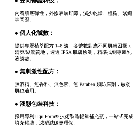
● 雙向修護科技：
內養肌底彈性，外修表層屏障，減少乾燥、粗糙、緊繃
等問題。
● 個人化號數：
提供專屬植萃配方 1–8 號，各號數對應不同肌膚困擾 x
清爽/滋潤質地，透過 IPSA 肌膚檢測，精準找到專屬乳
液號數。
● 無刺激性配方：
無酒精、無香料、無色素、無 Paraben 類防腐劑，敏弱
肌也適用。
● 液態包裝科技：
採用專利LiquiForm® 技術製造輕量補充瓶，一站式完成
填充罐裝，減塑減碳更環保。