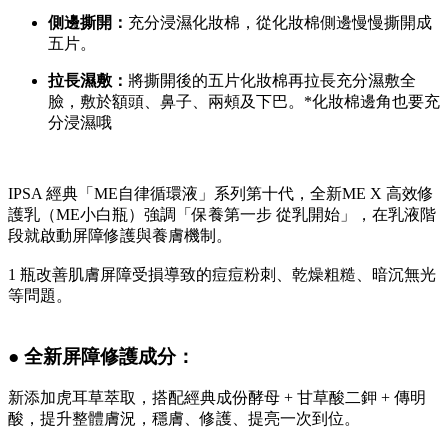
側邊撕開：
充分浸濕化妝棉，從化妝棉側邊慢慢撕開成
五片。
拉長濕敷：
將撕開後的五片化妝棉再拉長充分濕敷全
臉，敷於額頭、鼻子、兩頰及下巴。*化妝棉邊角也要充
分浸濕哦
IPSA 經典「ME自律循環液」系列第十代，全新ME X 高效修
護乳（ME小白瓶）強調「保養第一步 從乳開始」，在乳液階
段就啟動屏障修護與養膚機制。
1 瓶改善肌膚屏障受損導致的痘痘粉刺、乾燥粗糙、暗沉無光
等問題。
● 全新屏障修護成分：
新添加虎耳草萃取，搭配經典成份酵母 + 甘草酸二鉀 + 傳明
酸，提升整體膚況，穩膚、修護、提亮一次到位。