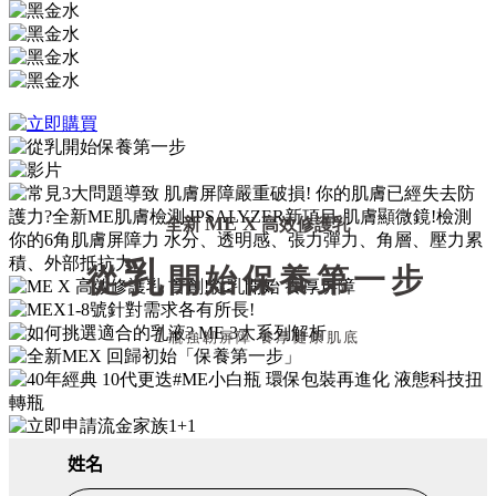
ME X
全新
高效修護乳
乳
從
開始保養第一步
1
瓶強韌屏障 養厚健康肌底