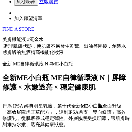
立即購買
加入購物車
加入願望清單
FIND A STORE
美膚機能液 #流金水
‧調理肌膚狀態，使肌膚不易發生乾荒、出油等困擾，創造水
感膚觸的無酒精高機能化妝液
全新 ME自律循環液 N #ME小白瓶
全新ME小白瓶 ME自律循環液 N｜屏障
修護 × 水嫩透亮 × 穩定健康肌
作為 IPSA 經典明星乳液，第十代全新
ME小白瓶
全面升級
「高效屏障虎耳草配方」，達到IPSA首支「雙向修護」高效
修護乳，從肌底養成穩定彈性、外層修護受損屏障，讓肌膚時
刻維持水嫩、透亮與健康狀態。