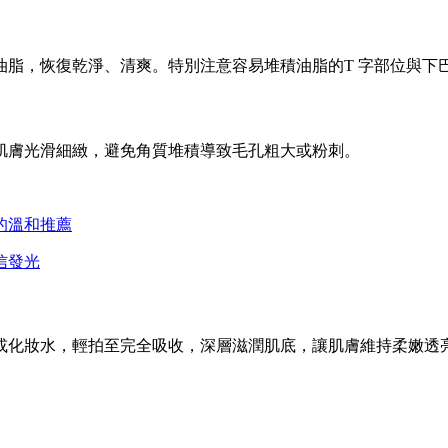
油脂，恢復乾淨、清爽。特別注意容易堆積油脂的T 字部位與下
肌膚光滑細緻，避免角質堆積導致毛孔粗大或粉刺。
的溫和推薦
信發光
或化妝水，輕拍至完全吸收，深層滋潤肌底，讓肌膚維持柔嫩透