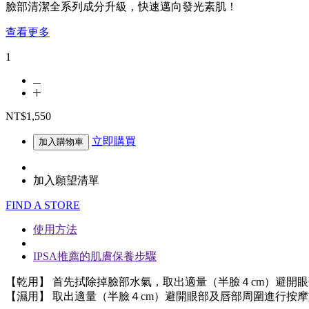
臉部清潔全系列成分升級，快速邁向發光素肌！
查看更多
1
NT$1,550
立即購買
加入購物車
加入願望清單
FIND A STORE
使用方法
IPSA推薦的肌膚保養步驟
【乾用】 首先拭除掉臉部水氣，取出適量（半臉４cm）避開
【濕用】 取出適量（半臉４cm）避開眼部及唇部周圍進行按