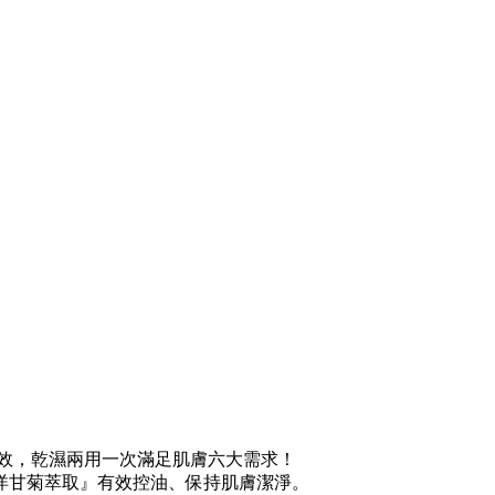
效，乾濕兩用一次滿足肌膚六大需求！
洋甘菊萃取』有效控油、保持肌膚潔淨。