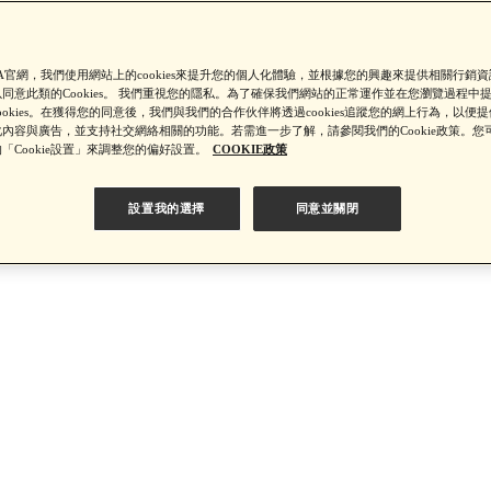
【8/4-8/9 滿額享好禮▼點我了解詳情】
SA官網，我們使用網站上的cookies來提升您的個人化體驗，並根據您的興趣來提供相關行銷
同意此類的Cookies。 我們重視您的隱私。為了確保我們網站的正常運作並在您瀏覽過程中
ookies。在獲得您的同意後，我們與我們的合作伙伴將透過cookies追蹤您的網上行為，以便
內容與廣告，並支持社交網絡相關的功能。若需進一步了解，請參閱我們的Cookie政策。您
【綁定中信LINE Pay卡享最高6%回饋▼點我了解詳情
「Cookie設置」來調整您的偏好設置。
COOKIE政策
設置我的選擇
同意並關閉
PSA 無法驗證非官方通路銷售之品牌商品的真實性，也無法協助此