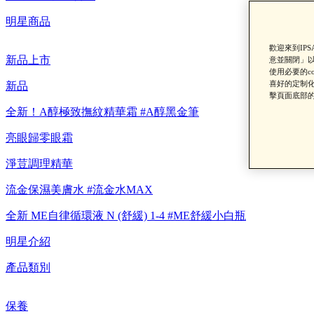
明星商品
歡迎來到IP
新品上市
意並關閉」以
使用必要的c
喜好的定制化
新品
擊頁面底部的
全新！A醇極致撫紋精華霜 #A醇黑金筆
亮眼歸零眼霜
【重要公告】I
淨荳調理精華
流金保濕美膚水 #流金水MAX
全新 ME自律循環液 N (舒緩) 1-4 #ME舒緩小白瓶
明星介紹
產品類別
保養