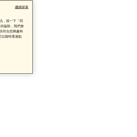
繼續探索
資訊，按一下「同
提供協助，我們會
提供符合您興趣和
可以隨時透過點
類商品的售後服務