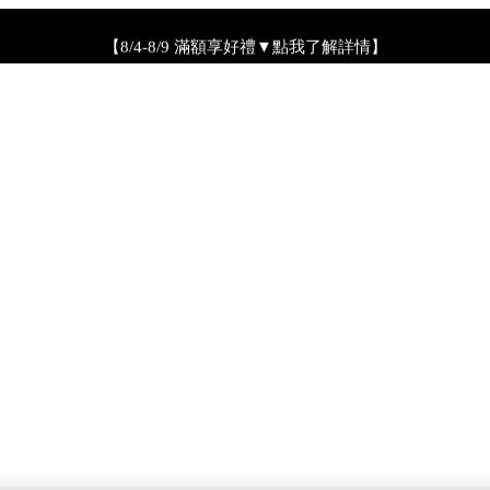
【8/4-8/9 滿額享好禮▼點我了解詳情】
【綁定中信LINE Pay卡享最高6%回饋▼點我了解詳情
PSA 無法驗證非官方通路銷售之品牌商品的真實性，也無法協助此
【全新流金水MAX 百元試用送到家！再享回購金】▼點我立即試用
【8/4-8/9 單筆消費滿$3,000現折$300】
4-8/9 新客LINE購物導購滿$2,000送100點LINE POINTS！】▼點我