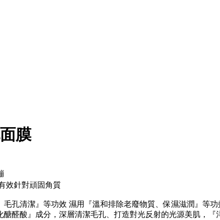
泥面膜
繃
有效針對頑固角質
、毛孔清潔』等功效 濕用『溫和排除老廢物質、保濕滋潤』等功
化醣醛酸』成分，深層清潔毛孔、打造對光反射的光源美肌，『