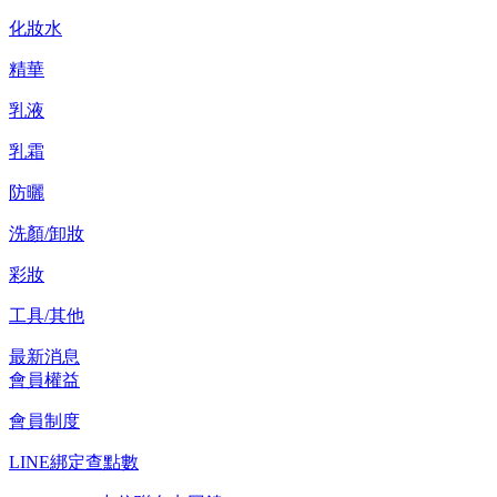
化妝水
精華
乳液
乳霜
防曬
洗顏/卸妝
彩妝
工具/其他
最新消息
會員權益
會員制度
LINE綁定查點數