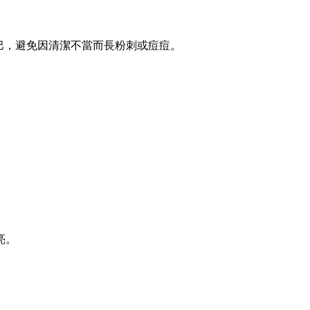
巴，避免因清潔不當而長粉刺或痘痘。
亮。