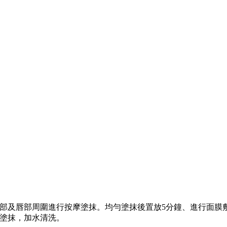
眼部及唇部周圍進行按摩塗抹。均勻塗抹後置放5分鐘、進行面膜
摩塗抹，加水清洗。