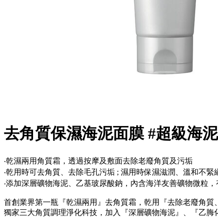
去角質保濕海泥面膜 #超級海
‧乾濕兩用角質霜，透過按摩及敷面去除老廢角質及污垢
‧乾用時可去角質、去除毛孔污垢 ; 濕用時保濕滋潤、溫和不緊
‧添加深層礦物海泥、乙基玻尿酸鈉，內含海洋友善礦物微粒，
首創業界第一瓶『乾濕兩用』去角質霜，乾用『去除老廢角質
獨家三大角質調理淨化科技，加入『深層礦物海泥』、『乙脢