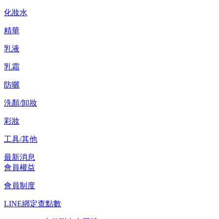
化妝水
精華
乳液
乳霜
防曬
洗顏/卸妝
彩妝
工具/其他
最新消息
會員權益
會員制度
LINE綁定查點數