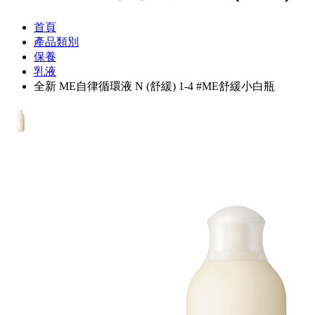
首頁
產品類別
保養
乳液
全新 ME自律循環液 N (舒緩) 1-4 #ME舒緩小白瓶