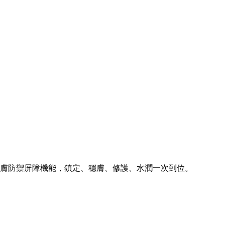
升肌膚防禦屏障機能，鎮定、穩膚、修護、水潤一次到位。