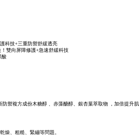
障修護科技+三重防禦舒緩透亮
版升級！雙向屏障修護+急速舒緩科技
尿酸
再加入新防禦複方成份木糖醇 、赤藻醣醇、銀杏葉萃取物 ，加倍提
乾燥、粗糙、緊繃等問題。