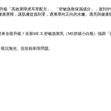
全面升級「高效屏障虎耳草配方」、「舒敏急救保濕成分」，達到IP
健康屏障，讓肌膚從負到零，逐漸導向正向的水嫩、透亮與健康
也迎來全面升級！全新ME X 舒敏急救乳（ME舒緩小白瓶）強
、暗沉無光、痘痘粉刺等問題。