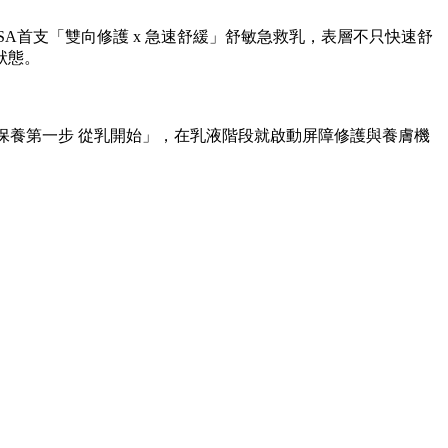
SA首支「雙向修護 x 急速舒緩」舒敏急救乳，表層不只快速舒
狀態。
調「保養第一步 從乳開始」，在乳液階段就啟動屏障修護與養膚機