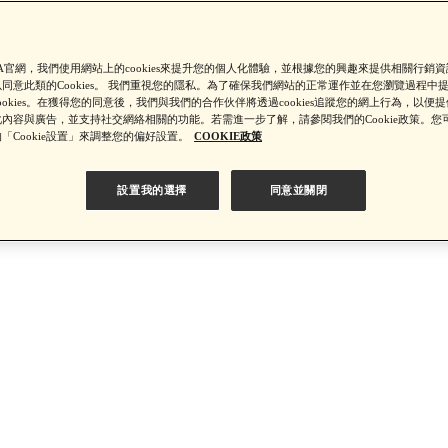
【綁定中信LINE Pay卡享最高6%回饋▼點我了解詳情】
SA官網，我們使用網站上的cookies來提升您的個人化體驗，並根據您的興趣來提供相關行銷
同意此類的Cookies。 我們重視您的隱私。為了確保我們網站的正常運作並在您瀏覽過程中
ookies。在獲得您的同意後，我們與我們的合作伙伴將透過cookies追蹤您的網上行為，以便
PSA 無法驗證非官方通路銷售之品牌商品的真實性，也無法協助此
內容與廣告，並支持社交網絡相關的功能。若需進一步了解，請參閱我們的Cookie政策。您
「Cookie設置」來調整您的偏好設置。
COOKIE政策
設置我的選擇
同意並關閉