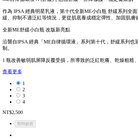
作為 IPSA 經典明星乳液，第十代全新ME小白瓶 舒緩系列
緩、抑制不適泛紅等情況，更從肌底養成穩定彈性、加固肌膚
全新ME舒緩小白瓶 改版新亮點
沿襲自IPSA 經典「ME自律循環液」系列第十代，舒緩系列
制。
1 瓶改善敏弱肌屏障反覆受損，所導致的泛紅乾癢、乾燥粗糙
查看更多
1
2
3
4
NT$2,500
暫時缺貨