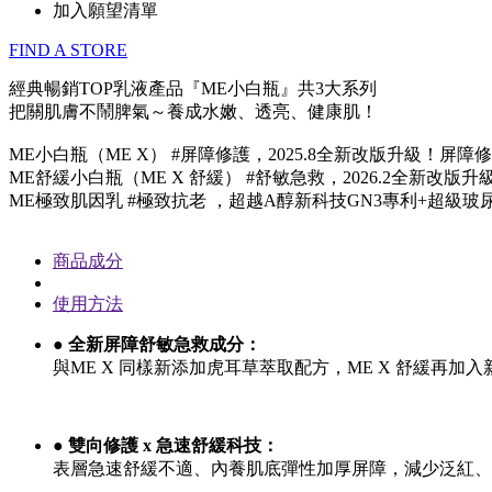
加入願望清單
FIND A STORE
經典暢銷TOP乳液產品『ME小白瓶』共3大系列
把關肌膚不鬧脾氣～養成水嫩、透亮、健康肌！
ME小白瓶（ME X） #屏障修護，2025.8全新改版升級！屏
ME舒緩小白瓶（ME X 舒緩） #舒敏急救，2026.2全新改
ME極致肌因乳 #極致抗老 ，超越A醇新科技GN3專利+超級玻
商品成分
使用方法
● 全新屏障舒敏急救成分：
與ME X 同樣新添加虎耳草萃取配方，ME X 舒緩
● 雙向修護 x 急速舒緩科技：
表層急速舒緩不適、內養肌底彈性加厚屏障，減少泛紅、