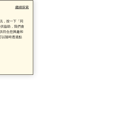
繼續探索
資訊，按一下「同
提供協助，我們會
提供符合您興趣和
類商品的售後服務
可以隨時透過點