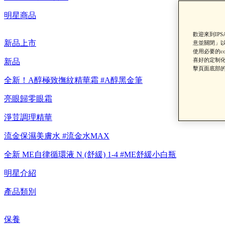
明星商品
歡迎來到IP
新品上市
意並關閉」以
使用必要的c
【重要公告】I
喜好的定制化
新品
擊頁面底部的
全新！A醇極致撫紋精華霜 #A醇黑金筆
亮眼歸零眼霜
淨荳調理精華
流金保濕美膚水 #流金水MAX
全新 ME自律循環液 N (舒緩) 1-4 #ME舒緩小白瓶
明星介紹
產品類別
保養