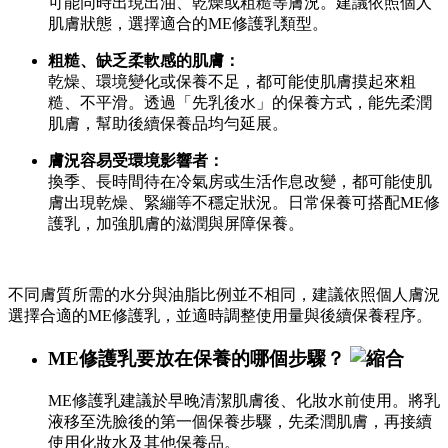
可能同時出現出油、乾燥或粗糙等膚況。建議依照個人
肌膚狀態，選擇適合的ME修護乳類型。
粗糙、缺乏柔軟感的肌膚：
乾燥、環境變化或保養不足，都可能使肌膚摸起來粗
糙、不平滑。透過「先乳後水」的保養方式，能先柔潤
肌膚，幫助後續保養品均勻延展。
膚況容易受環境影響者：
換季、長時間待在冷氣房或生活作息改變，都可能使肌
膚出現乾燥、緊繃等不穩定狀況。日常保養可搭配ME修
護乳，加強肌膚的滋潤與屏障保養。
不同膚質所需的水分與油脂比例並不相同，建議依照個人膚況
選擇合適的ME修護乳，並適時調整使用量與後續保養程序。
ME修護乳要放在保養的哪個步驟？
ME修護乳建議於早晚清潔肌膚後、化妝水前使用。將乳
液移至洗臉後的第一個保養步驟，先柔潤肌膚，再接續
使用化妝水及其他保養品。