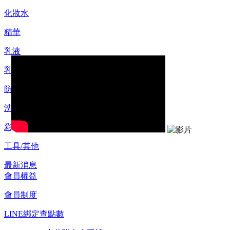
化妝水
精華
乳液
乳霜
防曬
洗顏/卸妝
彩妝
工具/其他
最新消息
會員權益
會員制度
LINE綁定查點數