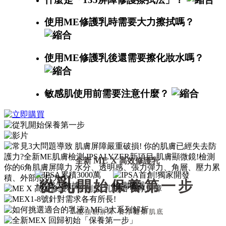
使用ME修護乳時需要大力擦拭嗎？
使用ME修護乳後還需要擦化妝水嗎？
敏感肌使用前需要注意什麼？
ME X
全新
高效修護乳
乳
從
開始保養第一步
1
瓶強韌屏障 養厚健康肌底