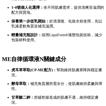
1~8號個人化選擇：
依不同肌膚需求，提供清爽至滋潤的
配方與質地。
保養第一步從乳開始：
於清潔後、化妝水前使用，先以
乳液柔軟角質並補充滋潤。
輕量補充瓶設計：
採用LiquiForm®液態包裝技術，減少
包裝材料使用。
ME自律循環液N關鍵成分
虎耳草萃取(CP-ME配方)：
幫助維持肌膚屏障與穩定膚
況。
酵母萃取：
補充角質層所需水分，使肌膚維持柔嫩與彈
性。
甘草酸二鉀：
舒緩乾燥造成的肌膚不適，維持穩定膚
況。