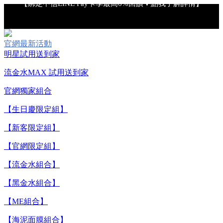
【重要公告】IPSA 無法驗證非官方通路銷售之品牌商品的真實
性，也無法協助此類商品的售後服務
官網最新活動
明星試用送到家
【全新流金水MAX 百元試用送到家！再享回購金】▼點我立
流金水MAX 試用送到家
即試用
官網獨家組合
【生日慶限定組】
【8/4-8/9 單筆消費滿$3,000現折$300】
【新客限定組】
【8/4-8/9 新客LINE購物導購滿$2,000送100點LINE
【官網限定組】
POINTS！】▼點我了解詳情
【流金水組合】
【綁定中信LINE Pay卡享最高6%回饋▼點我了解詳情】
【黑金水組合】
【ME組合】
【重要公告】IPSA 無法驗證非官方通路銷售之品牌商品的真實
性，也無法協助此類商品的售後服務
【海泥面膜組合】