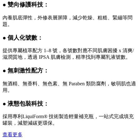
● 雙向修護科技：
內養肌底彈性，外修表層屏障，減少乾燥、粗糙、緊繃等問
題。
● 個人化號數：
提供專屬植萃配方 1–8 號，各號數對應不同肌膚困擾 x 清爽/
滋潤質地，透過 IPSA 肌膚檢測，精準找到專屬乳液號數。
● 無刺激性配方：
無酒精、無香料、無色素、無 Paraben 類防腐劑，敏弱肌也適
用。
● 液態包裝科技：
採用專利LiquiForm® 技術製造輕量補充瓶，一站式完成填充
罐裝，減塑減碳更環保。
查看更多