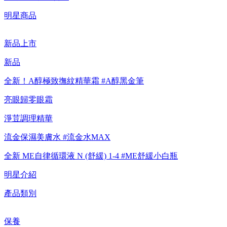
明星商品
新品上市
新品
全新！A醇極致撫紋精華霜 #A醇黑金筆
亮眼歸零眼霜
淨荳調理精華
流金保濕美膚水 #流金水MAX
全新 ME自律循環液 N (舒緩) 1-4 #ME舒緩小白瓶
明星介紹
產品類別
保養