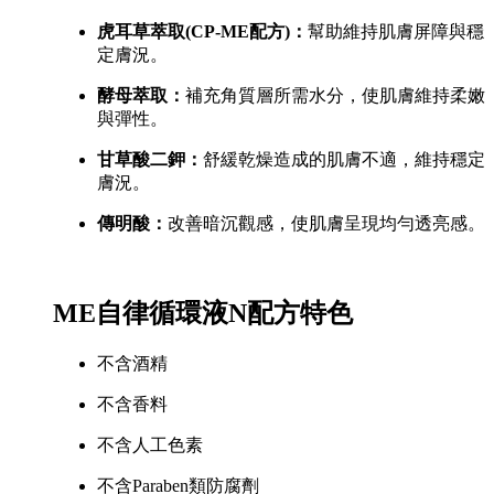
虎耳草萃取(CP-ME配方)：
幫助維持肌膚屏障與穩
定膚況。
酵母萃取：
補充角質層所需水分，使肌膚維持柔嫩
與彈性。
甘草酸二鉀：
舒緩乾燥造成的肌膚不適，維持穩定
膚況。
傳明酸：
改善暗沉觀感，使肌膚呈現均勻透亮感。
ME自律循環液N配方特色
不含酒精
不含香料
不含人工色素
不含Paraben類防腐劑