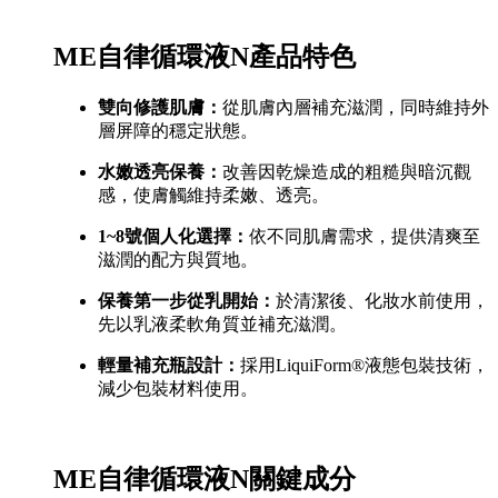
ME自律循環液N產品特色
雙向修護肌膚：
從肌膚內層補充滋潤，同時維持外
層屏障的穩定狀態。
水嫩透亮保養：
改善因乾燥造成的粗糙與暗沉觀
感，使膚觸維持柔嫩、透亮。
1~8號個人化選擇：
依不同肌膚需求，提供清爽至
滋潤的配方與質地。
保養第一步從乳開始：
於清潔後、化妝水前使用，
先以乳液柔軟角質並補充滋潤。
輕量補充瓶設計：
採用LiquiForm®液態包裝技術，
減少包裝材料使用。
ME自律循環液N關鍵成分