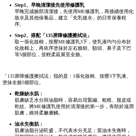
Step1、早晚清潔後先使用修護乳
早晚完成臉部清潔後，先使用ME修護乳，再接續使用化
妝水及其他保養品，建立「先乳後水」的日常保養程
序。
Step2、搭配「135屏障修護擦拭法」
取一張化妝棉，按壓ME修護乳3下，使乳液均勻分布於
化妝棉上，再依序塗抹於左右臉頰、額頭、鼻子及下巴
等5個部位，並輕柔延展至全臉。
「135屏障修護擦拭法」指的是：1張化妝棉、按壓3下乳液、
塗抹全臉5個部位。
乾燥缺水肌：
肌膚缺乏水分與油脂時，容易出現緊繃、粗糙、脫皮或
乾紋。將ME修護乳使用於清潔後的第一步，有助於滋潤
肌膚，維持柔嫩膚觸。
油水失衡肌：
肌膚油脂分泌旺盛，不代表水分充足；當油水失衡時，