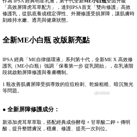
作為 IPSA 經典明星乳液，第十代全新
ME小白瓶
全面升級
「高效屏障虎耳草配方」，達到IPSA首支「雙向修護」高效
修護乳，從肌底養成穩定彈性、外層修護受損屏障，讓肌膚時
刻維持水嫩、透亮與健康狀態。
全新ME小白瓶 改版新亮點
IPSA 經典「ME自律循環液」系列第十代，全新ME X 高效修
護乳（ME小白瓶）強調「保養第一步 從乳開始」，在乳液階
段就啟動屏障修護與養膚機制。
1 瓶改善肌膚屏障受損導致的痘痘粉刺、乾燥粗糙、暗沉無光
等問題。
第10代ME
● 全新屏障修護成分：
新添加虎耳草萃取，搭配經典成份酵母 + 甘草酸二鉀 + 傳明
酸，提升整體膚況，穩膚、修護、提亮一次到位。