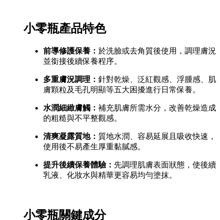
小零瓶產品特色
前導修護保養：
於洗臉或去角質後使用，調理膚況
並銜接後續保養程序。
多重膚況調理：
針對乾燥、泛紅觀感、浮腫感、肌
膚顆粒及毛孔明顯等五大困擾進行日常保養。
水潤細緻膚觸：
補充肌膚所需水分，改善乾燥造成
的粗糙與不平整觀感。
清爽凝露質地：
質地水潤、容易延展且吸收快速，
使用後不易產生厚重黏膩感。
提升後續保養體驗：
先調理肌膚表面狀態，使後續
乳液、化妝水與精華更容易均勻塗抹。
小零瓶關鍵成分