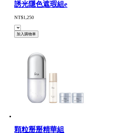
誘光隱色遮瑕組e
NT$1,250
加入購物車
顆粒掰掰精華組