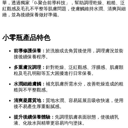
華，透過獨家「0-聚合前導科技」，幫助調理乾燥、粗糙、泛
紅觀感及毛孔不平整等肌膚問題，使膚觸維持水潤、清爽與細
緻，並為後續保養做好準備。
小零瓶產品特色
前導修護保養：
於洗臉或去角質後使用，調理膚況並銜
接後續保養程序。
多重膚況調理：
針對乾燥、泛紅觀感、浮腫感、肌膚顆
粒及毛孔明顯等五大困擾進行日常保養。
水潤細緻膚觸：
補充肌膚所需水分，改善乾燥造成的粗
糙與不平整觀感。
清爽凝露質地：
質地水潤、容易延展且吸收快速，使用
後不易產生厚重黏膩感。
提升後續保養體驗：
先調理肌膚表面狀態，使後續乳
液、化妝水與精華更容易均勻塗抹。