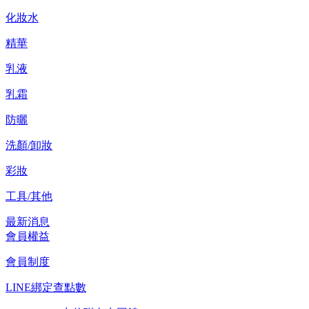
化妝水
精華
乳液
乳霜
防曬
洗顏/卸妝
彩妝
工具/其他
最新消息
會員權益
會員制度
LINE綁定查點數