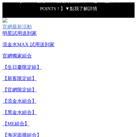
POINTS！】▼點我了解詳情
【8/4-8/9 滿額享好禮▼點我了解詳情】
官網最新活動
【綁定中信LINE Pay卡享最高6%回饋▼點我了解詳情
明星試用送到家
流金水MAX 試用送到家
【重要公告】IPSA 無法驗證非官方通路銷售之品牌商品的真實
官網獨家組合
性，也無法協助此類商品的售後服務
【生日慶限定組】
【8/7-8/9 下單加碼送全效輕透UV防曬乳9ml+明星體驗4件組】
【新客限定組】
【官網限定組】
【全新流金水MAX 百元試用送到家！再享回購金】▼點我立
【流金水組合】
即試用
【黑金水組合】
【8/4-8/9 單筆消費滿$3,000現折$300】
【ME組合】
【海泥面膜組合】