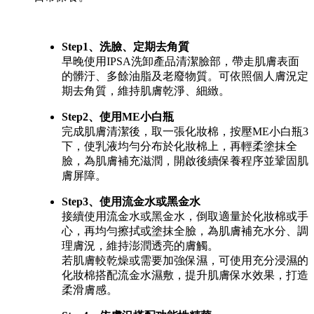
Step1、洗臉、定期去角質
早晚使用IPSA洗卸產品清潔臉部，帶走肌膚表面
的髒汙、多餘油脂及老廢物質。可依照個人膚況定
期去角質，維持肌膚乾淨、細緻。
Step2、使用ME小白瓶
完成肌膚清潔後，取一張化妝棉，按壓ME小白瓶3
下，使乳液均勻分布於化妝棉上，再輕柔塗抹全
臉，為肌膚補充滋潤，開啟後續保養程序並鞏固肌
膚屏障。
Step3、使用流金水或黑金水
接續使用流金水或黑金水，倒取適量於化妝棉或手
心，再均勻擦拭或塗抹全臉，為肌膚補充水分、調
理膚況，維持澎潤透亮的膚觸。
若肌膚較乾燥或需要加強保濕，可使用充分浸濕的
化妝棉搭配流金水濕敷，提升肌膚保水效果，打造
柔滑膚感。