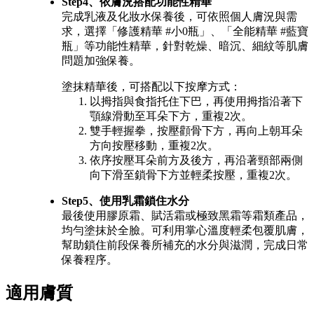
Step4、依膚況搭配功能性精華
完成乳液及化妝水保養後，可依照個人膚況與需
求，選擇「修護精華 #小0瓶」、「全能精華 #藍寶
瓶」等功能性精華，針對乾燥、暗沉、細紋等肌膚
問題加強保養。
塗抹精華後，可搭配以下按摩方式：
以拇指與食指托住下巴，再使用拇指沿著下
顎線滑動至耳朵下方，重複2次。
雙手輕握拳，按壓顴骨下方，再向上朝耳朵
方向按壓移動，重複2次。
依序按壓耳朵前方及後方，再沿著頸部兩側
向下滑至鎖骨下方並輕柔按壓，重複2次。
Step5、使用乳霜鎖住水分
最後使用膠原霜、賦活霜或極致黑霜等霜類產品，
均勻塗抹於全臉。可利用掌心溫度輕柔包覆肌膚，
幫助鎖住前段保養所補充的水分與滋潤，完成日常
保養程序。
適用膚質