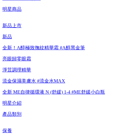
【8/4-8/9 新客LINE購物導購滿$2,000送100點LINE
POINTS！】▼點我了解詳情
明星商品
【8/4-8/9 滿額享好禮▼點我了解詳情】
新品上市
【綁定中信LINE Pay卡享最高6%回饋▼點我了解詳情
新品
全新！A醇極致撫紋精華霜 #A醇黑金筆
【重要公告】IPSA 無法驗證非官方通路銷售之品牌商品的真實
亮眼歸零眼霜
性，也無法協助此類商品的售後服務
淨荳調理精華
流金保濕美膚水 #流金水MAX
全新 ME自律循環液 N (舒緩) 1-4 #ME舒緩小白瓶
明星介紹
產品類別
保養