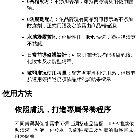
0香精配方：
不添加香精，維持簡潔清爽的使用體
驗。
0防腐劑配方：
依品牌現有商品資訊標示為不添加
防腐劑，正式用語及定義需由商品端確認。
水感凝露質地：
延展性佳、吸收快速，塗抹後清爽
不黏膩。
日常前導修護設計：
可依肌膚狀況搭配後續乳液、
化妝水及功能型精華。
敏弱膚況使用考量：
配方著重溫和使用感，但敏弱
肌適用等描述仍須依品牌測試結果標示。
使用方法
依照膚況，打造專屬保養程序
不同膚質與保養需求可彈性調整產品搭配，IPSA推薦依
照清潔、乳液、化妝水、功能性精華及乳霜的順序完成
日常保養。