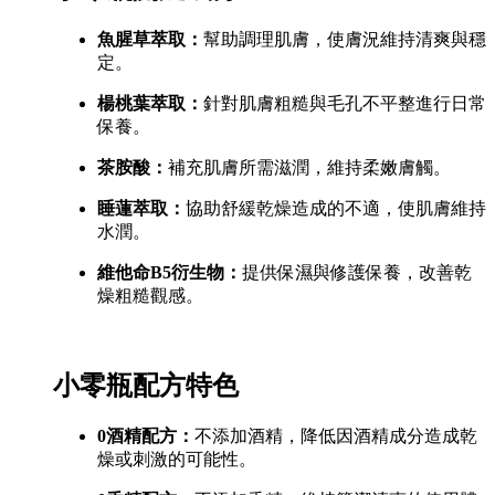
魚腥草萃取：
幫助調理肌膚，使膚況維持清爽與穩
定。
楊桃葉萃取：
針對肌膚粗糙與毛孔不平整進行日常
保養。
茶胺酸：
補充肌膚所需滋潤，維持柔嫩膚觸。
睡蓮萃取：
協助舒緩乾燥造成的不適，使肌膚維持
水潤。
維他命B5衍生物：
提供保濕與修護保養，改善乾
燥粗糙觀感。
小零瓶配方特色
0酒精配方：
不添加酒精，降低因酒精成分造成乾
燥或刺激的可能性。