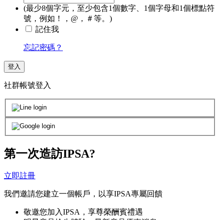
(最少8個字元，至少包含1個數字、1個字母和1個標點符
號，例如！，@，＃等。)
記住我
忘記密碼？
登入
社群帳號登入
第一次造訪IPSA?
立即註冊
我們邀請您建立一個帳戶，以享IPSA專屬回饋
敬邀您加入IPSA，享尊榮酬賓禮遇