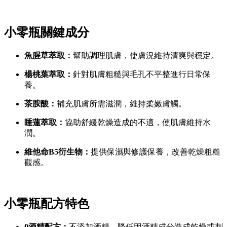
小零瓶關鍵成分
魚腥草萃取：
幫助調理肌膚，使膚況維持清爽與穩定。
楊桃葉萃取：
針對肌膚粗糙與毛孔不平整進行日常保
養。
茶胺酸：
補充肌膚所需滋潤，維持柔嫩膚觸。
睡蓮萃取：
協助舒緩乾燥造成的不適，使肌膚維持水
潤。
維他命B5衍生物：
提供保濕與修護保養，改善乾燥粗糙
觀感。
小零瓶配方特色
0酒精配方：
不添加酒精，降低因酒精成分造成乾燥或刺