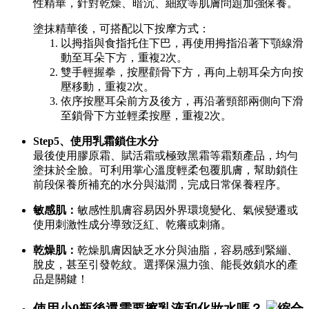
性精華，針對乾燥、暗沉、細紋等肌膚問題加強保養。
塗抹精華後，可搭配以下按摩方式：
以拇指與食指托住下巴，再使用拇指沿著下顎線滑
動至耳朵下方，重複2次。
雙手輕握拳，按壓顴骨下方，再向上朝耳朵方向按
壓移動，重複2次。
依序按壓耳朵前方及後方，再沿著頸部兩側向下滑
至鎖骨下方並輕柔按壓，重複2次。
Step5、使用乳霜鎖住水分
最後使用膠原霜、賦活霜或極致黑霜等霜類產品，均勻
塗抹於全臉。可利用掌心溫度輕柔包覆肌膚，幫助鎖住
前段保養所補充的水分與滋潤，完成日常保養程序。
敏感肌：
敏感性肌膚容易因外界環境變化、氣候變遷或
使用刺激性成分導致泛紅、乾癢或刺痛。
乾燥肌：
乾燥肌膚因缺乏水分與油脂，容易感到緊繃、
脫皮，甚至引發乾紋。選擇保濕力強、能長效鎖水的產
品是關鍵！
使用小0瓶後還需要擦乳液和化妝水嗎？