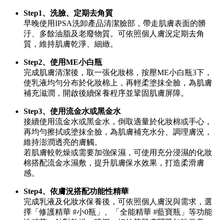
Step1、洗臉、定期去角質
早晚使用IPSA洗卸產品清潔臉部，帶走肌膚表面的髒
汙、多餘油脂及老廢物質。可依照個人膚況定期去角
質，維持肌膚乾淨、細緻。
Step2、使用ME小白瓶
完成肌膚清潔後，取一張化妝棉，按壓ME小白瓶3下，
使乳液均勻分布於化妝棉上，再輕柔塗抹全臉，為肌膚
補充滋潤，開啟後續保養程序並鞏固肌膚屏障。
Step3、使用流金水或黑金水
接續使用流金水或黑金水，倒取適量於化妝棉或手心，
再均勻擦拭或塗抹全臉，為肌膚補充水分、調理膚況，
維持澎潤透亮的膚觸。
若肌膚較乾燥或需要加強保濕，可使用充分浸濕的化妝
棉搭配流金水濕敷，提升肌膚保水效果，打造柔滑膚
感。
Step4、依膚況搭配功能性精華
完成乳液及化妝水保養後，可依照個人膚況與需求，選
擇「修護精華 #小0瓶」、「全能精華 #藍寶瓶」等功能