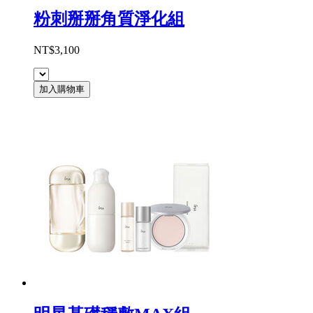
粉刺掰掰角質淨化組
NT$3,100
加入購物車