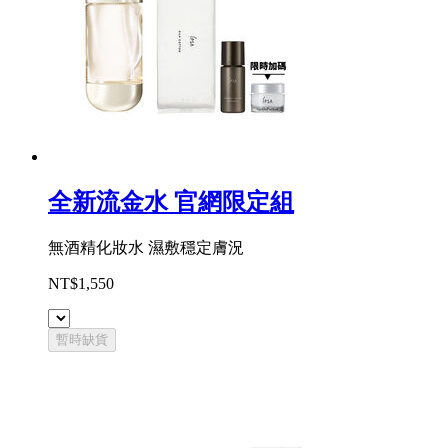
全新流金水 官網限定組
無酒精化妝水 濕敷穩定膚況
NT$1,550
暫時缺貨