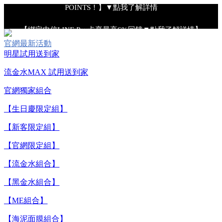
POINTS！】▼點我了解詳情
【綁定中信LINE Pay卡享最高6%回饋▼點我了解詳情】
官網最新活動
【重要公告】IPSA 無法驗證非官方通路銷售之品牌商品的真實
明星試用送到家
性，也無法協助此類商品的售後服務
流金水MAX 試用送到家
官網獨家組合
【全新流金水MAX 百元試用送到家！再享回購金】▼點我立
即試用
【生日慶限定組】
【新客限定組】
【8/4-8/9 單筆消費滿$3,000現折$300】
【官網限定組】
【流金水組合】
【8/4-8/9 新客LINE購物導購滿$2,000送100點LINE
POINTS！】▼點我了解詳情
【黑金水組合】
【ME組合】
【綁定中信LINE Pay卡享最高6%回饋▼點我了解詳情】
【海泥面膜組合】