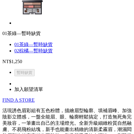
01茶綠—暫時缺貨
01茶綠—暫時缺貨
02棕橘—暫時缺貨
NT$1,250
暫時缺貨
加入願望清單
FIND A STORE
活現誘色眉彩組有五色粉體，描繪眉型輪廓、填補眉峰、加強
陰影立體感，一盤全能眉、眼、輪廓輕鬆搞定，打造無死角完
美妝容，一筆畫出自己的主場燈光。全新升級細緻粉質自然融
膚、不易飛粉結塊，新手也能畫出精緻的清新柔霧眉，潮濕悶