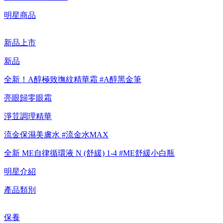
【重要公告】IPSA 無法驗證非官方通路銷售之品牌商品的真實
明星商品
性，也無法協助此類商品的售後服務
新品上市
新品
全新！A醇極致撫紋精華霜 #A醇黑金筆
亮眼歸零眼霜
淨荳調理精華
流金保濕美膚水 #流金水MAX
全新 ME自律循環液 N (舒緩) 1-4 #ME舒緩小白瓶
明星介紹
產品類別
保養