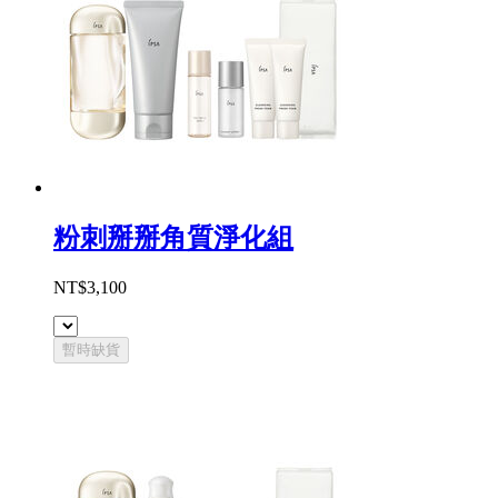
粉刺掰掰角質淨化組
NT$3,100
暫時缺貨