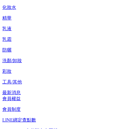
化妝水
精華
乳液
乳霜
防曬
洗顏/卸妝
彩妝
工具/其他
最新消息
會員權益
會員制度
LINE綁定查點數