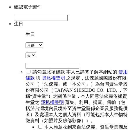
確認電子郵件
生日
生日
請勾選此項條款
本人已詳閱了解本網站的
使用
條款
與
隱私權聲明
之規定，法倈麗國際股份有限
公司（「法倈麗」或「本公司」）為台灣資生堂股
份有限公司（ TAIWAN SHISEIDO CO., LTD. ，下
稱“資生堂”）之關係企業，本人同意法倈麗依據資
生堂之
隱私權聲明
蒐集、利用、揭露、傳輸（包
括於台灣境內及境外至資生堂關係企業及服務提供
者）及處理本人之個人資料（可能包括本人生物特
徵資料（如照片及臉部影像））。
本人願意收到來自法倈麗、資生堂集團及