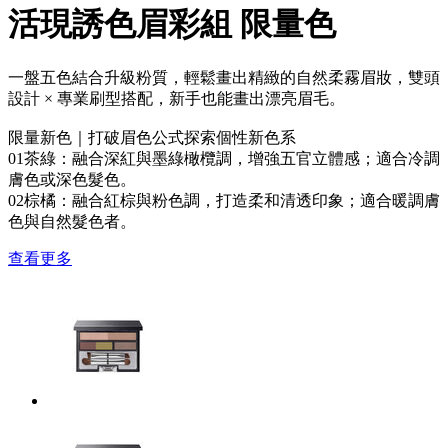
活現誘色眉彩組 限量色
一盤五色結合升級粉質，輕鬆畫出精緻的自然柔霧眉妝，雙頭
設計 × 專業刷型搭配，新手也能畫出漂亮眉毛。
限量新色｜打破眉色公式探索個性新色系
01茶綠：融合深紅與墨綠橄欖調，增強五官立體感；適合冷調
膚色或深色髮色。
02棕橘：融合紅棕與粉色調，打造柔和清透印象；適合暖調膚
色與自然髮色者。
查看更多