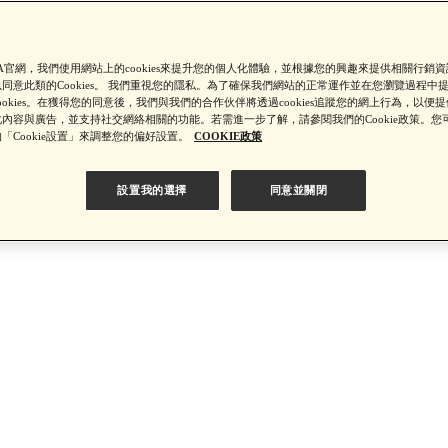
【8/4-8/9 單筆消費滿$3,000現折$300】
SA官網，我們使用網站上的cookies來提升您的個人化體驗，並根據您的興趣來提供相關行銷
同意此類的Cookies。 我們重視您的隱私。為了確保我們網站的正常運作並在您瀏覽過程中
ookies。在獲得您的同意後，我們與我們的合作伙伴將透過cookies追蹤您的網上行為，以便
4-8/9 新客LINE購物導購滿$2,000送100點LINE POINTS！】▼點我
內容與廣告，並支持社交網絡相關的功能。若需進一步了解，請參閱我們的Cookie政策。您
「Cookie設置」來調整您的偏好設置。
COOKIE政策
【8/4-8/9 滿額享好禮▼點我了解詳情】
設置我的選擇
同意並關閉
【綁定中信LINE Pay卡享最高6%回饋▼點我了解詳情
PSA 無法驗證非官方通路銷售之品牌商品的真實性，也無法協助此