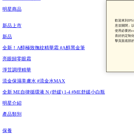
明星商品
歡迎來到IP
新品上市
意並關閉」以
使用必要的c
【8/
喜好的定制化
新品
擊頁面底部的
全新！A醇極致撫紋精華霜 #A醇黑金筆
亮眼歸零眼霜
淨荳調理精華
流金保濕美膚水 #流金水MAX
全新 ME自律循環液 N (舒緩) 1-4 #ME舒緩小白瓶
【重要公告】I
明星介紹
產品類別
保養