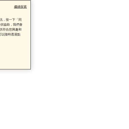
繼續探索
資訊，按一下「同
提供協助，我們會
提供符合您興趣和
了解詳情
可以隨時透過點
類商品的售後服務