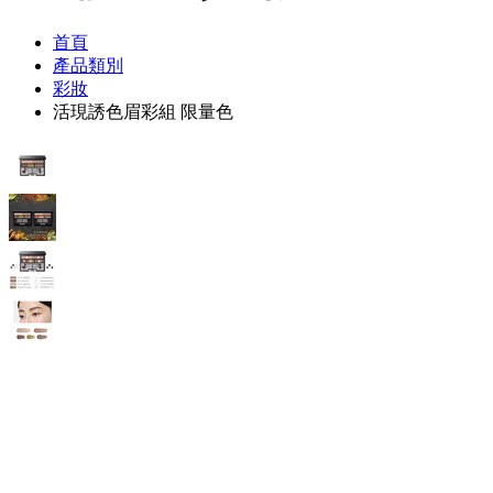
首頁
產品類別
彩妝
活現誘色眉彩組 限量色