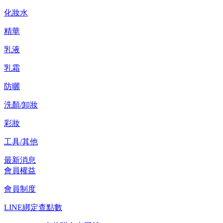
化妝水
精華
乳液
乳霜
防曬
洗顏/卸妝
彩妝
工具/其他
最新消息
會員權益
會員制度
LINE綁定查點數