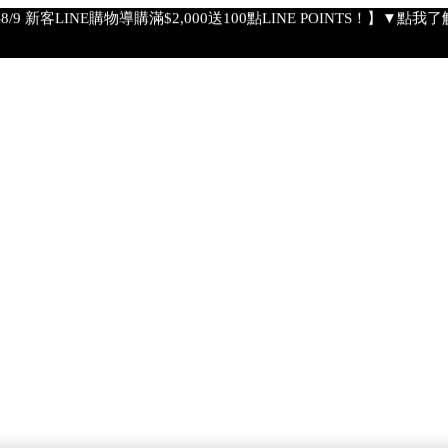
4-8/9 新客LINE購物導購滿$2,000送100點LINE POINTS！】▼點我
【8/4-8/9 滿額享好禮▼點我了解詳情】
【綁定中信LINE Pay卡享最高6%回饋▼點我了解詳情
PSA 無法驗證非官方通路銷售之品牌商品的真實性，也無法協助此
【8/7-8/9 下單加碼送全效輕透UV防曬乳9ml+明星體驗4件組】
【全新流金水MAX 百元試用送到家！再享回購金】▼點我立即試用