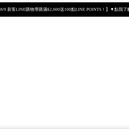
4-8/9 新客LINE購物導購滿$2,000送100點LINE POINTS！】▼點我
【8/4-8/9 滿額享好禮▼點我了解詳情】
【綁定中信LINE Pay卡享最高6%回饋▼點我了解詳情
PSA 無法驗證非官方通路銷售之品牌商品的真實性，也無法協助此
【8/7-8/9 下單加碼送全效輕透UV防曬乳9ml+明星體驗4件組】
【全新流金水MAX 百元試用送到家！再享回購金】▼點我立即試用