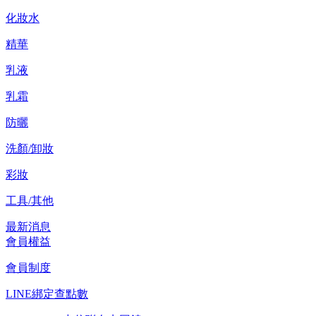
化妝水
精華
乳液
乳霜
防曬
洗顏/卸妝
彩妝
工具/其他
最新消息
會員權益
會員制度
LINE綁定查點數