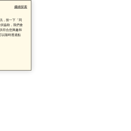
繼續探索
資訊，按一下「同
提供協助，我們會
提供符合您興趣和
可以隨時透過點
了解詳情
類商品的售後服務