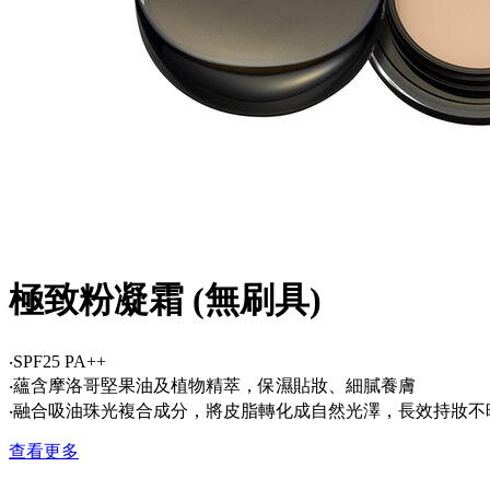
極致粉凝霜 (無刷具)
‧SPF25 PA++
‧蘊含摩洛哥堅果油及植物精萃，保濕貼妝、細膩養膚
‧融合吸油珠光複合成分，將皮脂轉化成自然光澤，長效持妝不
查看更多