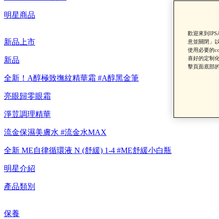
明星商品
歡迎來到IP
新品上市
意並關閉」以
使用必要的c
喜好的定制化
新品
【8/
擊頁面底部的
全新！A醇極致撫紋精華霜 #A醇黑金筆
亮眼歸零眼霜
淨荳調理精華
流金保濕美膚水 #流金水MAX
全新 ME自律循環液 N (舒緩) 1-4 #ME舒緩小白瓶
明星介紹
【重要公告】I
產品類別
保養