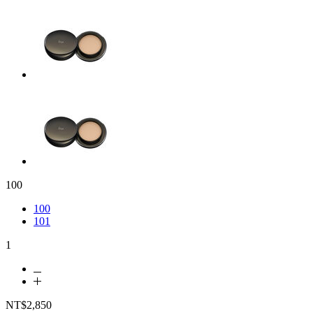
100
100
101
1
NT$2,850