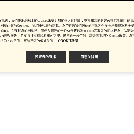
【8/4-8/9 單筆消費滿$3,000現折$300】
SA官網，我們使用網站上的cookies來提升您的個人化體驗，並根據您的興趣來提供相關行銷
同意此類的Cookies。 我們重視您的隱私。為了確保我們網站的正常運作並在您瀏覽過程中
ookies。在獲得您的同意後，我們與我們的合作伙伴將透過cookies追蹤您的網上行為，以便
內容與廣告，並支持社交網絡相關的功能。若需進一步了解，請參閱我們的Cookie政策。您
4-8/9 新客LINE購物導購滿$2,000送100點LINE POINTS！】▼點我
「Cookie設置」來調整您的偏好設置。
COOKIE政策
設置我的選擇
同意並關閉
【8/4-8/9 滿額享好禮▼點我了解詳情】
【綁定中信LINE Pay卡享最高6%回饋▼點我了解詳情
PSA 無法驗證非官方通路銷售之品牌商品的真實性，也無法協助此