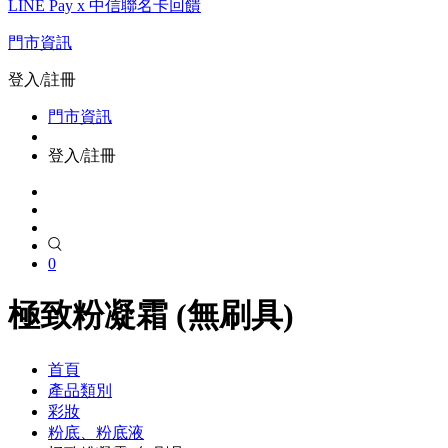
LINE Pay x 中信聯名卡回饋
門市資訊
登入/註冊
門市資訊
登入/註冊
0
極致粉凝霜 (無刷具)
首頁
產品類別
彩妝
粉底、粉底液