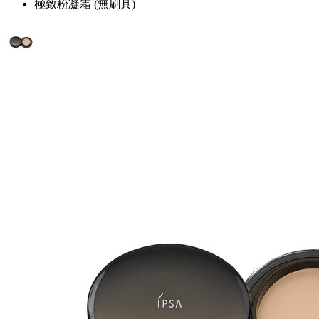
極致粉凝霜 (無刷具)