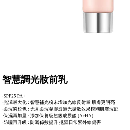
智慧調光妝前乳
‧SPF25 PA++
‧光澤最大化 : 智慧補光粉末增加光線反射量 肌膚更明亮
‧柔瑕瞬校色 : 光亮柔瑕凝膠透過光擴散效果模糊肌膚瑕疵
‧保濕再加量 : 添加保養級超級玻尿酸 (AcHA)
‧防曬再升級 : 防曬係數提升 抵禦日常紫外線傷害