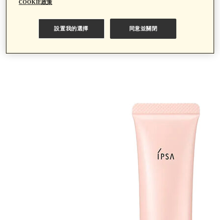
智慧調光妝前乳
COOKIE政策
設置我的選擇
同意並關閉