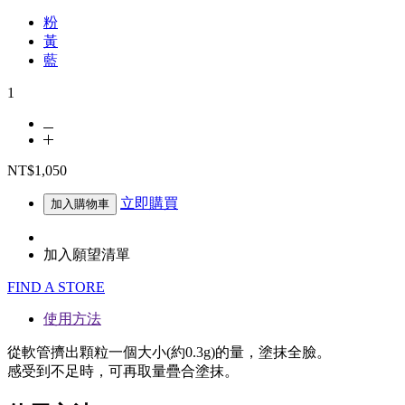
粉
黃
藍
1
NT$1,050
立即購買
加入購物車
加入願望清單
FIND A STORE
使用方法
從軟管擠出顆粒一個大小(約0.3g)的量，塗抹全臉。
感受到不足時，可再取量疊合塗抹。