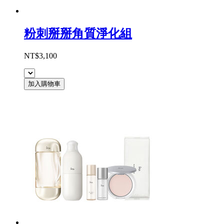
粉刺掰掰角質淨化組
NT$3,100
加入購物車