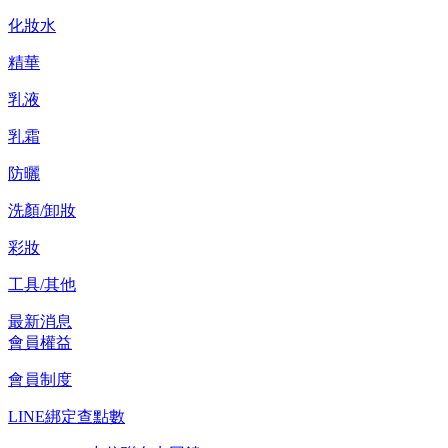
化妝水
精華
乳液
乳霜
防曬
洗顏/卸妝
彩妝
工具/其他
最新消息
會員權益
會員制度
LINE綁定查點數