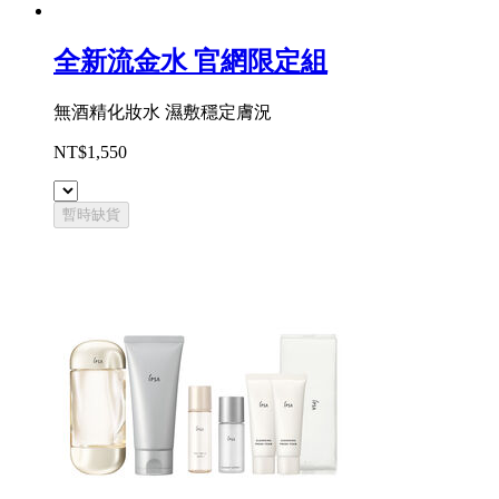
全新流金水 官網限定組
無酒精化妝水 濕敷穩定膚況
NT$1,550
暫時缺貨