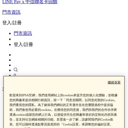
LINE Pay x 中信聯名卡回饋
門市資訊
登入/註冊
門市資訊
登入/註冊
0
繼續探索
智慧調光妝前乳
歡迎來到IPSA官網，我們使用網站上的cookies來提升您的個人化體驗，並根據
您的興趣來提供相關行銷資訊，按一下「同意並關閉」以同意此類的Cookies。
首頁
我們重視您的隱私。為了確保我們網站的正常運作並在您瀏覽過程中提供協
助，我們會使用必要的cookies。在獲得您的同意後，我們與我們的合作伙伴將
產品類別
透過cookies追蹤您的網上行為，以便提供符合您興趣和喜好的定制化內容與廣
彩妝
告，並支持社交網絡相關的功能。若需進一步了解，請參閱我們的Cookie政
妝前乳
策。您可以隨時透過點擊頁面底部的「Cookie設置」來調整您的偏好設置。