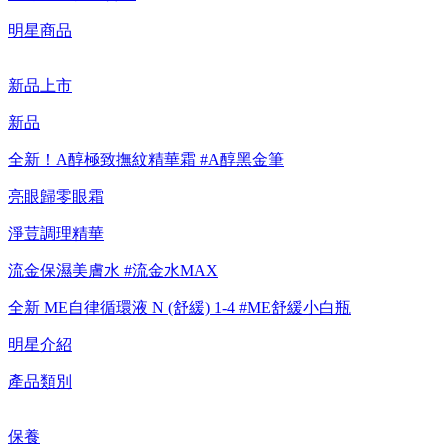
【重要公告】IPSA 無法驗證非官方通路銷售之品牌商品的真實
明星商品
性，也無法協助此類商品的售後服務
新品上市
新品
全新！A醇極致撫紋精華霜 #A醇黑金筆
亮眼歸零眼霜
淨荳調理精華
流金保濕美膚水 #流金水MAX
全新 ME自律循環液 N (舒緩) 1-4 #ME舒緩小白瓶
明星介紹
產品類別
保養