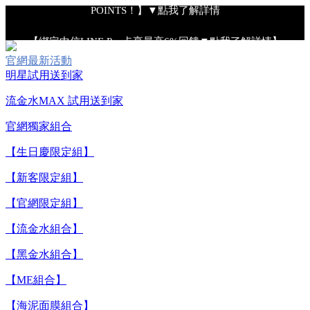
POINTS！】▼點我了解詳情
【綁定中信LINE Pay卡享最高6%回饋▼點我了解詳情】
官網最新活動
明星試用送到家
【重要公告】IPSA 無法驗證非官方通路銷售之品牌商品的真實
性，也無法協助此類商品的售後服務
流金水MAX 試用送到家
官網獨家組合
【全新流金水MAX 百元試用送到家！再享回購金】▼點我立
【生日慶限定組】
即試用
【新客限定組】
【8/4-8/9 單筆消費滿$3,000現折$300】
【官網限定組】
【流金水組合】
【8/4-8/9 新客LINE購物導購滿$2,000送100點LINE
POINTS！】▼點我了解詳情
【黑金水組合】
【ME組合】
【綁定中信LINE Pay卡享最高6%回饋▼點我了解詳情】
【海泥面膜組合】