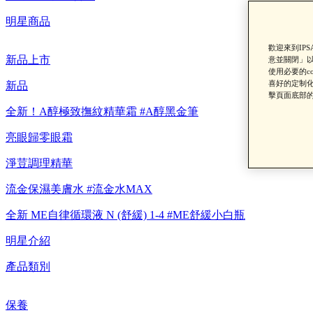
明星商品
歡迎來到IP
新品上市
意並關閉」以
使用必要的c
【8/
喜好的定制化
新品
擊頁面底部的
全新！A醇極致撫紋精華霜 #A醇黑金筆
亮眼歸零眼霜
淨荳調理精華
流金保濕美膚水 #流金水MAX
全新 ME自律循環液 N (舒緩) 1-4 #ME舒緩小白瓶
明星介紹
【重要公告】I
產品類別
保養